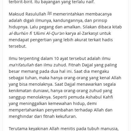
terbirit-birit. Itu bayangan yang terlalu naif.
Maksud Rasulullah ﷺ memerintahkan membacanya
adalah digali ilmunya, kandungannya, dan prinsip
hidupnya. Lalu pegang dan amalkan. Silakan dibaca kitab
al-Burhān fī ‘Ulūmi Al-Qur’an
karya al-Zarkasyī untuk
mendapat pengertian yang lebih akurat terkait hadis
tersebut.
Ilmu terpenting dalam 10 ayat tersebut adalah ilmu
ma’rifatullah
dan ilmu zuhud. Fitnah Dajjal yang paling
besar memang pada dua hal ini. Saat dia mengaku
sebagai tuhan, maka hanya orang-orang yang kenal Allah
yang bisa menolaknya. Saat Dajjal menawarkan segala
kenikmatan duniawi, hanya orang-orang zuhud yang
sanggup menolaknya. Seperti pemuda Ashabul Kahfi
yang meninggalkan kemewahan hidup, demi
mempertahankan penyembahan terhadap Allah dan
menghindar dari fitnah kekufuran.
Terutama keyakinan Allah menitis pada tubuh manusia,