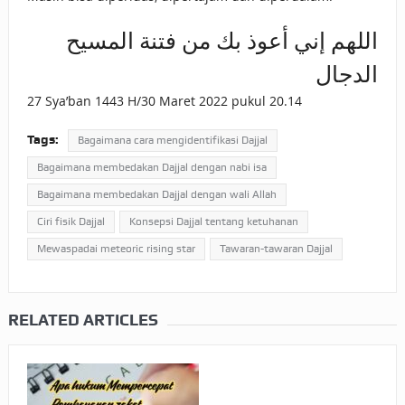
اللهم إني أعوذ بك من فتنة المسيح
الدجال
27 Sya’ban 1443 H/30 Maret 2022 pukul 20.14
Tags:
Bagaimana cara mengidentifikasi Dajjal
Bagaimana membedakan Dajjal dengan nabi isa
Bagaimana membedakan Dajjal dengan wali Allah
Ciri fisik Dajjal
Konsepsi Dajjal tentang ketuhanan
Mewaspadai meteoric rising star
Tawaran-tawaran Dajjal
RELATED ARTICLES