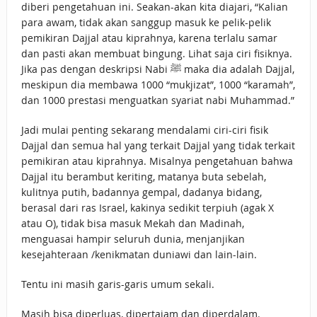
diberi pengetahuan ini. Seakan-akan kita diajari, “Kalian
para awam, tidak akan sanggup masuk ke pelik-pelik
pemikiran Dajjal atau kiprahnya, karena terlalu samar
dan pasti akan membuat bingung. Lihat saja ciri fisiknya.
Jika pas dengan deskripsi Nabi ﷺ maka dia adalah Dajjal,
meskipun dia membawa 1000 “mukjizat”, 1000 “karamah”,
dan 1000 prestasi menguatkan syariat nabi Muhammad.”
Jadi mulai penting sekarang mendalami ciri-ciri fisik
Dajjal dan semua hal yang terkait Dajjal yang tidak terkait
pemikiran atau kiprahnya. Misalnya pengetahuan bahwa
Dajjal itu berambut keriting, matanya buta sebelah,
kulitnya putih, badannya gempal, dadanya bidang,
berasal dari ras Israel, kakinya sedikit terpiuh (agak X
atau O), tidak bisa masuk Mekah dan Madinah,
menguasai hampir seluruh dunia, menjanjikan
kesejahteraan /kenikmatan duniawi dan lain-lain.
Tentu ini masih garis-garis umum sekali.
Masih bisa diperluas, dipertajam dan diperdalam.