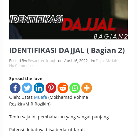
BAGAIMANA CARA MEMBAYAR ZAKAT UANG?
UANG HARAM BISA MENJADI HALAL JIKA SEBAB
KEPEMILIKANNYA BERUBAH
ISTIDLAL BATIL VS ISTIDLAL SYAR’I
IDENTIFIKASI DAJJAL ( Bagian 2)
BAHASA CINTA KARENA ALLAH
Posted By:
Pesantren Irtaqi
on:
April 16, 2022
In:
Fiqih
,
Akidah
No Comments
HUKUM MEMBAYAR ZAKAT DENGAN CARA MENGANGSUR
Spread the love
HUKUM MEMBAYAR ZAKAT KEPADA KERABAT SENDIRI
Oleh: Ustaz
Muafa
(Mokhamad Rohma
Rozikin/M.R.Rozikin)
Tentu saja ini pembahasan yang sangat panjang.
Potensi debatnya bisa berlarut-larut.