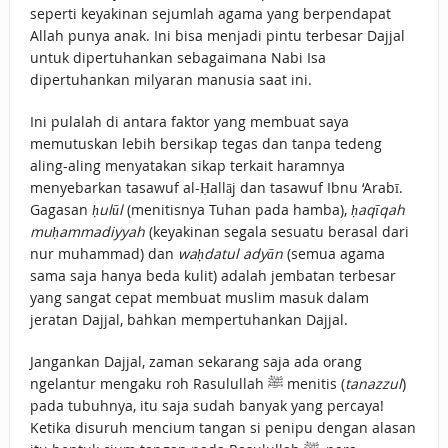
seperti keyakinan sejumlah agama yang berpendapat
Allah punya anak. Ini bisa menjadi pintu terbesar Dajjal
untuk dipertuhankan sebagaimana Nabi Isa
dipertuhankan milyaran manusia saat ini.
Ini pulalah di antara faktor yang membuat saya
memutuskan lebih bersikap tegas dan tanpa tedeng
aling-aling menyatakan sikap terkait haramnya
menyebarkan tasawuf al-Ḥallāj dan tasawuf Ibnu ‘Arabī.
Gagasan
ḥulūl
(menitisnya Tuhan pada hamba),
ḥaqīqah
muḥammadiyyah
(keyakinan segala sesuatu berasal dari
nur muhammad) dan
waḥdatul adyān
(semua agama
sama saja hanya beda kulit) adalah jembatan terbesar
yang sangat cepat membuat muslim masuk dalam
jeratan Dajjal, bahkan mempertuhankan Dajjal.
Jangankan Dajjal, zaman sekarang saja ada orang
ngelantur mengaku roh Rasulullah ﷺ menitis (
tanazzul
)
pada tubuhnya, itu saja sudah banyak yang percaya!
Ketika disuruh mencium tangan si penipu dengan alasan