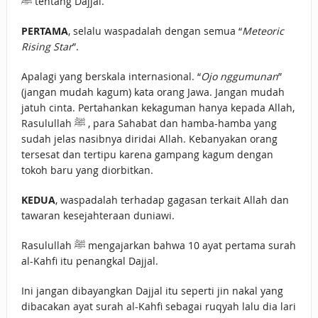
ﷺ tentang Dajjal.
PERTAMA
, selalu waspadalah dengan semua “
Meteoric
Rising Star
”.
Apalagi yang berskala internasional. “
Ojo nggumunan
”
(jangan mudah kagum) kata orang Jawa. Jangan mudah
jatuh cinta. Pertahankan kekaguman hanya kepada Allah,
Rasulullah ﷺ , para Sahabat dan hamba-hamba yang
sudah jelas nasibnya diridai Allah. Kebanyakan orang
tersesat dan tertipu karena gampang kagum dengan
tokoh baru yang diorbitkan.
KEDUA
, waspadalah terhadap gagasan terkait Allah dan
tawaran kesejahteraan duniawi.
Rasulullah ﷺ mengajarkan bahwa 10 ayat pertama surah
al-Kahfi itu penangkal Dajjal.
Ini jangan dibayangkan Dajjal itu seperti jin nakal yang
dibacakan ayat surah al-Kahfi sebagai ruqyah lalu dia lari