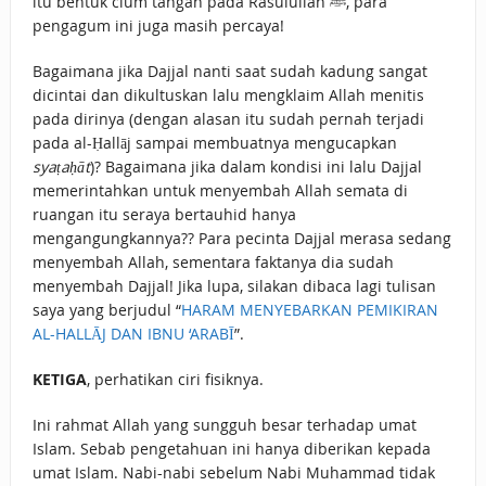
itu bentuk cium tangan pada Rasulullah ﷺ, para
pengagum ini juga masih percaya!
Bagaimana jika Dajjal nanti saat sudah kadung sangat
dicintai dan dikultuskan lalu mengklaim Allah menitis
pada dirinya (dengan alasan itu sudah pernah terjadi
pada al-Ḥallāj sampai membuatnya mengucapkan
syaṭaḥāt
)? Bagaimana jika dalam kondisi ini lalu Dajjal
memerintahkan untuk menyembah Allah semata di
ruangan itu seraya bertauhid hanya
mengangungkannya?? Para pecinta Dajjal merasa sedang
menyembah Allah, sementara faktanya dia sudah
menyembah Dajjal! Jika lupa, silakan dibaca lagi tulisan
saya yang berjudul “
HARAM MENYEBARKAN PEMIKIRAN
AL-HALLĀJ DAN IBNU ‘ARABĪ
”.
KETIGA
, perhatikan ciri fisiknya.
Ini rahmat Allah yang sungguh besar terhadap umat
Islam. Sebab pengetahuan ini hanya diberikan kepada
umat Islam. Nabi-nabi sebelum Nabi Muhammad tidak