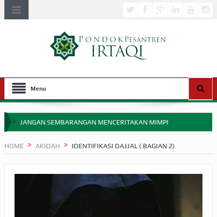
Menu
JANGAN SEMBARANGAN MENCERITAKAN MIMPI
APAKAH ULAMA SALEH PERLU MASUK SCOPUS?
HOME
AKIDAH
IDENTIFIKASI DAJJAL ( BAGIAN 2)
MIMPI YANG DIABAIKAN MENJELANG PERANG BADAR
APA HUKUM MEMPERCEPAT PEMBAYARAN ZAKAT
SEBELUM TIBA SAAT WAJIB?
HAKIKAT NIKMAT DI DUNIA!