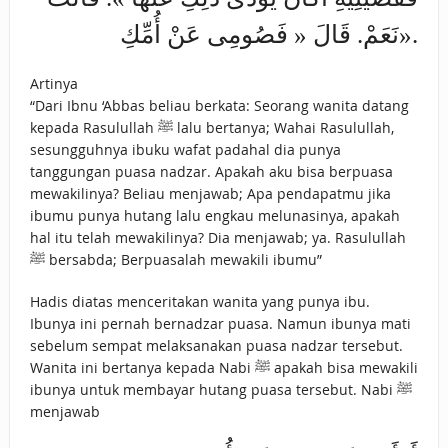
نَعَمْ. قَالَ « فَصُومِى عَنْ أُمِّكِ».
Artinya
“Dari Ibnu ‘Abbas beliau berkata: Seorang wanita datang
kepada Rasulullah ﷺ lalu bertanya; Wahai Rasulullah,
sesungguhnya ibuku wafat padahal dia punya
tanggungan puasa nadzar. Apakah aku bisa berpuasa
mewakilinya? Beliau menjawab; Apa pendapatmu jika
ibumu punya hutang lalu engkau melunasinya, apakah
hal itu telah mewakilinya? Dia menjawab; ya. Rasulullah
ﷺ bersabda; Berpuasalah mewakili ibumu”
Hadis diatas menceritakan wanita yang punya ibu.
Ibunya ini pernah bernadzar puasa. Namun ibunya mati
sebelum sempat melaksanakan puasa nadzar tersebut.
Wanita ini bertanya kepada Nabi ﷺ apakah bisa mewakili
ibunya untuk membayar hutang puasa tersebut. Nabi ﷺ
menjawab