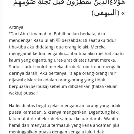
هَؤُلاَءِالَّذِينَ يُفْطِرُونَ قَبْلَ تَحِلَّةِ صَوْمِهِمْ
» (البيهقي)
Artinya
“Dari Abu Umamah Al Bahili beliau berkata; Aku
mendengar Rasulullah ﷺ bersabda; Di saat aku tidur
tiba-tiba aku didatangi dua orang lelaki. Mereka
menggamit kedua lenganku….tiba-tiba aku melihat suatu
kaum yang digantung urat-urat di atas tumit mereka.
Sudut-sudut mulut mereka dirobek-robek dan mengalir
darinya darah. Aku bertanya; “siapa orang-orang ini?”
dijawab; Mereka adalah orang-orang yang tidak
berpuasa (berbuka) sebelum dibolehkan (halal/keluar
waktu) puasa.”
Hadis di atas begitu jelas mengancam orang yang tidak
puasa Ramadan. Siksanya mengerikan. Digantung kaki,
lalu mulut dirobek-robek sampai keluar darah. Wanita
hamil dan menyusui termasuk yang kena ancaman jika
meninggalkan puasa dengan sengaja lalu tidak