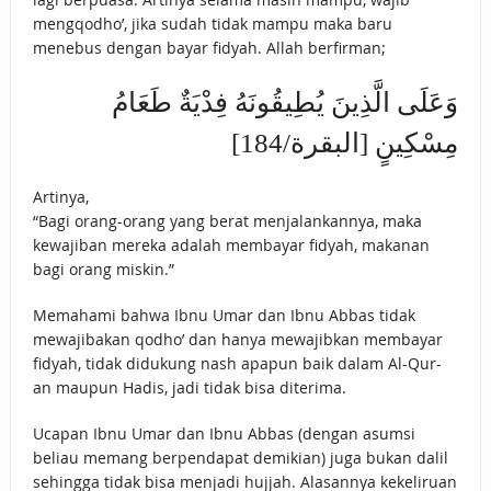
mengqodho’, jika sudah tidak mampu maka baru
menebus dengan bayar fidyah. Allah berfirman;
وَعَلَى الَّذِينَ يُطِيقُونَهُ فِدْيَةٌ طَعَامُ
مِسْكِينٍ [البقرة/184]
Artinya,
“Bagi orang-orang yang berat menjalankannya, maka
kewajiban mereka adalah membayar fidyah, makanan
bagi orang miskin.”
Memahami bahwa Ibnu Umar dan Ibnu Abbas tidak
mewajibakan qodho’ dan hanya mewajibkan membayar
fidyah, tidak didukung nash apapun baik dalam Al-Qur-
an maupun Hadis, jadi tidak bisa diterima.
Ucapan Ibnu Umar dan Ibnu Abbas (dengan asumsi
beliau memang berpendapat demikian) juga bukan dalil
sehingga tidak bisa menjadi hujjah. Alasannya kekeliruan