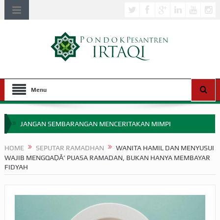
Menu
JANGAN SEMBARANGAN MENCERITAKAN MIMPI
APAKAH ULAMA SALEH PERLU MASUK SCOPUS?
HOME
SEPUTAR RAMADHAN
WANITA HAMIL DAN MENYUSUI
WAJIB MENGQAḌĀ’ PUASA RAMADAN, BUKAN HANYA MEMBAYAR
MIMPI YANG DIABAIKAN MENJELANG PERANG BADAR
FIDYAH
APA HUKUM MEMPERCEPAT PEMBAYARAN ZAKAT
SEBELUM TIBA SAAT WAJIB?
HAKIKAT NIKMAT DI DUNIA!