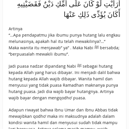
أَرَأَيْتِ لَوْ كَانَ عَلَى أُمِّكِ دَيْنٌ فَقَضَيْتِيهِ
أَكَانَ يُؤَدِّى ذَلِكِ عَنْهَا
Artinya
“…Apa pendapatmu jika ibumu punya hutang lalu engkau
melunasinya, apakah hal itu telah mewakilinya?…”
Maka wanita itu menjawab” ya” . Maka Nabi ﷺ bersabda;
“berpuasalah mewakili ibumu”.
Jadi puasa nadzar dipandang Nabi ﷺ sebagai hutang
kepada Allah yang harus dibayar. Ini menjadi dalil bahwa
hutang kepada Allah wajib dibayar. Wanita hamil dan
menyusui yang tidak puasa Ramadhan maknanya punya
hutang puasa. Jadi dia wajib bayar hutangnya. Artinya
wajib bayar dengan mengqodho’ puasa.
Adapun riwayat bahwa Ibnu Umar dan Ibnu Abbas tidak
mewajibkan qodho’ maka ini maksudnya adalah dalam
kondisi wanita hamil dan menyusui sudah tidak mampu
lagi berpuasa. Artinya selama masih mampu, wajib