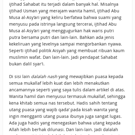
ijtihad Sahabat itu terjadi dalam banyak hal. Misalnya
ijtihad Usman yang merajam wanita hamil, ijtihad Abu
Musa al-Asy’ari yang keliru berfatwa bahwa suami yang
menyusu pada istrinya langsung tercerai, ijtihad Abu
Musa al-Asy’ari yang menggugurkan hak waris putri
putra bersama putri dan lain-lain. Bahkan ada jenis
kekeliruan yang levelnya sampai mengorbankan nyawa.
Seperti ijtihad politik Aisyah yang membuat ribuan kaum
muslimin wafat. Dan lain-lain. Jadi pendapat Sahabat
bukan dalil syar’i.
Di sisi lain
dalalah nash
yang mewajibkan puasa kepada
semua mukallaf lebih kuat dan lebih menakutkan
ancamannya seperti yang saya tulis dalam artikel di atas.
Wanita hamil dan menyusui termasuk mukallaf, sehingga
kena khitab semua nas tersebut. Hadis sahih tentang
utang puasa yang wajib qada’ pada kisah wanita yang
ingin mengganti utang puasa ibunya juga sangat lugas.
Ada juga hadis yang menegaskan bahwa utang kepada
Allah lebih berhak dilunasi. Dan lain-lain. Jadi dalalah