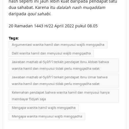
nash seperti ini jauh lebih kuat daripada pendapat satu
dua sahabat. Karena itu
dalalah nash muqaddam
daripada
qoul sahabi
.
20 Ramadan 1443 H/22 April 2022 pukul 08.05
Tags:
Argumentasi wanita hamil dan menyusui wajib mengqadha
Dalil wanita hamil dan menyusui wajib mengqadha
Jawaban mazhab al-Syāfi‘ī terkait pendapat Ibnu Abbas bahwa
wanita hamil dan menyusui tidak perlu mengqadha salat
Jawaban mazhab al-Syāfi‘ī terkait pendapat Ibnu Umar bahwa
wanita hamil dan menyusui tidak perlu mengqadha salat
Kelemahan pendapat bahwa wanita hamil dan menyusui hanya
membayar fidyah saja
Mengapa wanita hamil wajib mengqadha
Mengapa wanita menyusui wajib mengqadha