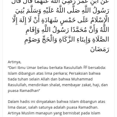
عَنْ ابْنِ عُمَرَ رَضِيَ اللَّهُ عَنْهُمَا قَالَ قَالَ
رَسُولُ اللَّهِ صَلَّى اللَّهُ عَلَيْهِ وَسَلَّمَ بُنِيَ
الْإِسْلَامُ عَلَى خَمْسٍ شَهَادَةِ أَنْ لَا إِلَهَ إِلَّا
اللَّهُ وَأَنَّ مُحَمَّدًا رَسُولُ اللَّهِ وَإِقَامِ
الصَّلَاةِ وَإِيتَاءِ الزَّكَاةِ وَالْحَجِّ وَصَوْمِ
رَمَضَانَ
Artinya,
“Dari Ibnu Umar beliau berkata Rasulullah ﷺ bersabda:
Islam dibangun atas lima perkara; Persaksian bahwa
tiada tuhan selain Allah dan bahwa Muhammad
Rasulullah, mendirikan shalat, membayar zakat, haji, dan
puasa Ramadhan”
Dalam hadis ini dinyatakan bahwa Islam dibangun atas
lima dasar, salah satunya adalah puasa Ramadhan.
Artinya Muslim manapun yang bernisbat pada Islam