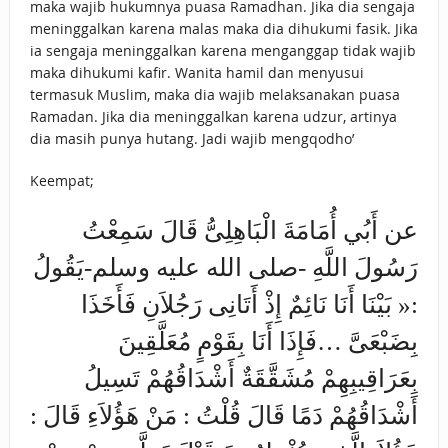
maka wajib hukumnya puasa Ramadhan. Jika dia sengaja
meninggalkan karena malas maka dia dihukumi fasik. Jika
ia sengaja meninggalkan karena menganggap tidak wajib
maka dihukumi kafir. Wanita hamil dan menyusui
termasuk Muslim, maka dia wajib melaksanakan puasa
Ramadan. Jika dia meninggalkan karena udzur, artinya
dia masih punya hutang. Jadi wajib mengqodho’
Keempat;
عن أَبُي أُمَامَةَ الْبَاهِلِىُّ قَالَ سَمِعْتُ
رَسُولَ اللَّهِ -صلى الله عليه وسلم-يَقُولُ
:« بَيْنَا أَنَا نَائِمٌ إِذْ أَتَانِى رَجُلاَنِ فَأَخَذَا
بِضَبْعَىَّ …فَإِذَا أَنَا بِقَوْمٍ مُعَلَّقِينَ
بِعَرَاقِيبِهِمْ مُشَقَّقَةٌ أَشْدَاقُهُمْ تَسِيلُ
أَشْدَاقُهُمْ دَمًا قَالَ قُلْتُ : مَنْ هَؤُلاَءِ قَالَ :