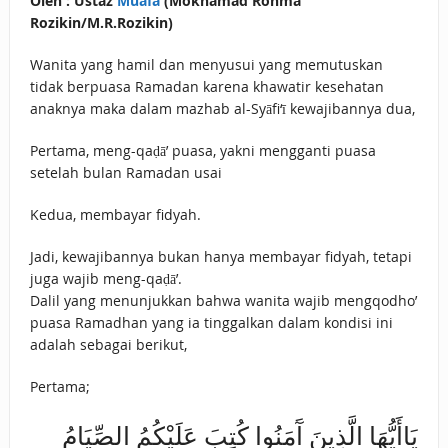
Oleh : Ustaz
Muafa
(Mokhamad Rohma
Rozikin/M.R.Rozikin)
Wanita yang hamil dan menyusui yang memutuskan
tidak berpuasa Ramadan karena khawatir kesehatan
anaknya maka dalam mazhab al-Syāfi‘ī kewajibannya dua,
Pertama, meng-qaḍā’ puasa, yakni mengganti puasa
setelah bulan Ramadan usai
Kedua, membayar fidyah.
Jadi, kewajibannya bukan hanya membayar fidyah, tetapi
juga wajib meng-qaḍā’.
Dalil yang menunjukkan bahwa wanita wajib mengqodho’
puasa Ramadhan yang ia tinggalkan dalam kondisi ini
adalah sebagai berikut,
Pertama;
يَاأَيُّهَا الَّذِينَ آَمَنُوا كُتِبَ عَلَيْكُمُ الصِّيَامُ