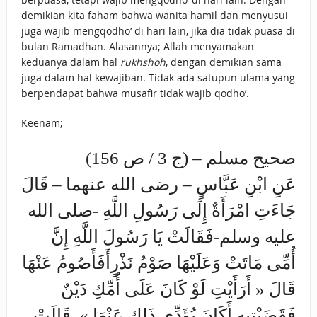
demikian kita faham bahwa wanita hamil dan menyusui
juga wajib mengqodho’ di hari lain, jika dia tidak puasa di
bulan Ramadhan. Alasannya; Allah menyamakan
keduanya dalam hal
rukhshoh
, dengan demikian sama
juga dalam hal kewajiban. Tidak ada satupun ulama yang
berpendapat bahwa musafir tidak wajib qodho’.
Keenam;
صحيح مسلم – (ج 3 / ص 156)
عَنِ ابْنِ عَبَّاسٍ – رضى الله عنهما – قَالَ
جَاءَتِ امْرَأَةٌ إِلَى رَسُولِ اللَّهِ -صلى الله
عليه وسلم-فَقَالَتْ يَا رَسُولَ اللَّهِ إِنَّ
أُمِّى مَاتَتْ وَعَلَيْهَا صَوْمُ نَذْرٍأَفَأَصُومُ عَنْهَا
قَالَ « أَرَأَيْتِ لَوْ كَانَ عَلَى أُمِّكِ دَيْنٌ
فَقَضَيْتِيهِ أَكَانَ يُؤَدِّى ذَلِكِ عَنْهَا ». قَالَتْ