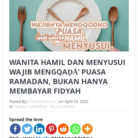
BAGAIMANA CARA MEMBAYAR ZAKAT UANG?
UANG HARAM BISA MENJADI HALAL JIKA SEBAB
KEPEMILIKANNYA BERUBAH
ISTIDLAL BATIL VS ISTIDLAL SYAR’I
BAHASA CINTA KARENA ALLAH
WANITA HAMIL DAN MENYUSUI
HUKUM MEMBAYAR ZAKAT DENGAN CARA MENGANGSUR
WAJIB MENGQAḌĀ’ PUASA
RAMADAN, BUKAN HANYA
HUKUM MEMBAYAR ZAKAT KEPADA KERABAT SENDIRI
MEMBAYAR FIDYAH
Posted By:
Pesantren Irtaqi
on:
April 24, 2022
In:
Seputar Ramadhan
No Comments
Spread the love