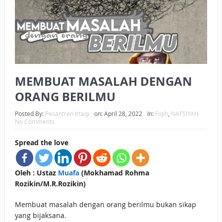
BAGAIMANA CARA MEMBAYAR ZAKAT UANG?
UANG HARAM BISA MENJADI HALAL JIKA SEBAB
KEPEMILIKANNYA BERUBAH
ISTIDLAL BATIL VS ISTIDLAL SYAR’I
MEMBUAT MASALAH DENGAN
BAHASA CINTA KARENA ALLAH
ORANG BERILMU
HUKUM MEMBAYAR ZAKAT DENGAN CARA MENGANGSUR
Posted By:
Pesantren Irtaqi
on:
April 28, 2022
In:
Fiqih
,
NAFSIYAH
No Comments
HUKUM MEMBAYAR ZAKAT KEPADA KERABAT SENDIRI
Spread the love
Oleh : Ustaz
Muafa
(Mokhamad Rohma
Rozikin/M.R.Rozikin)
Membuat masalah dengan orang berilmu bukan sikap
yang bijaksana.