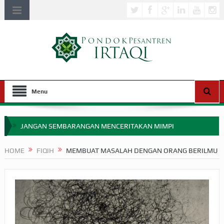
Menu
JANGAN SEMBARANGAN MENCERITAKAN MIMPI
APAKAH ULAMA SALEH PERLU MASUK SCOPUS?
HOME
FIQIH
MEMBUAT MASALAH DENGAN ORANG BERILMU
MIMPI YANG DIABAIKAN MENJELANG PERANG BADAR
APA HUKUM MEMPERCEPAT PEMBAYARAN ZAKAT
SEBELUM TIBA SAAT WAJIB?
HAKIKAT NIKMAT DI DUNIA!