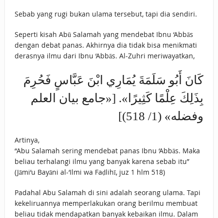
Sebab yang rugi bukan ulama tersebut, tapi dia sendiri.
Seperti kisah Abū Salamah yang mendebat Ibnu ‘Abbās
dengan debat panas. Akhirnya dia tidak bisa menikmati
derasnya ilmu dari Ibnu ‘Abbās. Al-Zuhri meriwayatkan,
كَانَ أَبُو سَلَمَةَ يُمَارِي ابْنَ عَبَّاسٍ فَحُرِمَ
بِذَلِكَ عِلْمًا كَثِيرًا». [«جامع بيان العلم
وفضله» (1/ 518)]
Artinya,
“Abu Salamah sering mendebat panas Ibnu ‘Abbās. Maka
beliau terhalangi ilmu yang banyak karena sebab itu”
(Jāmi‘u Bayāni al-‘Ilmi wa Faḍlihī, juz 1 hlm 518)
Padahal Abu Salamah di sini adalah seorang ulama. Tapi
kekeliruannya memperlakukan orang berilmu membuat
beliau tidak mendapatkan banyak kebaikan ilmu. Dalam