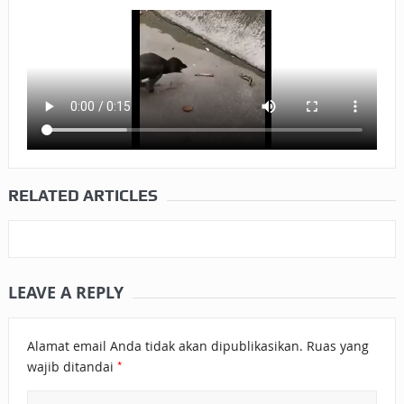
BAGAIMANA CARA MEMBAYAR ZAKAT UANG?
UANG HARAM BISA MENJADI HALAL JIKA SEBAB
KEPEMILIKANNYA BERUBAH
ISTIDLAL BATIL VS ISTIDLAL SYAR’I
BAHASA CINTA KARENA ALLAH
RELATED ARTICLES
HUKUM MEMBAYAR ZAKAT DENGAN CARA MENGANGSUR
HUKUM MEMBAYAR ZAKAT KEPADA KERABAT SENDIRI
LEAVE A REPLY
Alamat email Anda tidak akan dipublikasikan.
Ruas yang
*
wajib ditandai