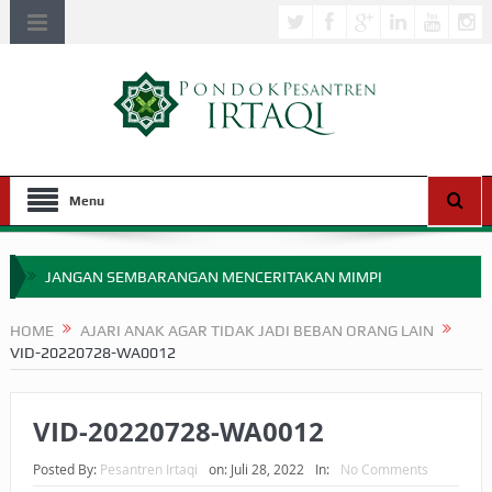
Menu
JANGAN SEMBARANGAN MENCERITAKAN MIMPI
APAKAH ULAMA SALEH PERLU MASUK SCOPUS?
HOME
AJARI ANAK AGAR TIDAK JADI BEBAN ORANG LAIN
VID-20220728-WA0012
MIMPI YANG DIABAIKAN MENJELANG PERANG BADAR
APA HUKUM MEMPERCEPAT PEMBAYARAN ZAKAT
VID-20220728-WA0012
SEBELUM TIBA SAAT WAJIB?
Posted By:
Pesantren Irtaqi
on:
Juli 28, 2022
In:
No Comments
HAKIKAT NIKMAT DI DUNIA!