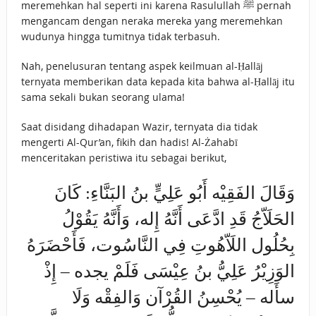
meremehkan hal seperti ini karena Rasulullah ﷺ pernah
mengancam dengan neraka mereka yang meremehkan
wudunya hingga tumitnya tidak terbasuh.
Nah, penelusuran tentang aspek keilmuan al-Ḥallāj
ternyata memberikan data kepada kita bahwa al-Ḥallāj itu
sama sekali bukan seorang ulama!
Saat disidang dihadapan Wazir, ternyata dia tidak
mengerti Al-Qur’an, fikih dan hadis! Al-Żahabī
menceritakan peristiwa itu sebagai berikut,
وَقَالَ الفَقِيْه أَبُو عَلِيٍّ بنُ البَنَّاءِ: كَانَ
الحَلَاّجُ قَدِ ادَّعَى أَنَّهُ إِله، وَأَنَّهُ يَقُوْلُ
بِحُلُول اللَاّهُوتِ فِي النَّاسُوت، فَأَحْضَرَهُ
الوَزِيْرُ عَلِيُّ بنُ عِيْسَى فَلَمْ يجده – إِذْ
سأَله – يُحْسِنُ القُرْآن وَالفِقْه وَلَا