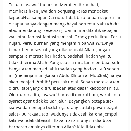
Tujuan tasawuf itu besar: Membersihkan hati,
membersihkan jiwa dan berjuang keras mendekat
kepadaNya sampai Dia rida. Tidak bisa tujuan seperti ini
dicapai hanya dengan mengkhayal bertemu Nabi Khidir
atau mendatangi seseorang dan minta dilantik sebagai
wali atau fantasi-fantasi semisal. Orang perlu ilmu. Perlu
hujah. Perlu burhan yang menjamin bahwa
suluk
nya
benar-benar sesuai yang dikehendaki Allah. Jangan
sampai ia merasa beribadah, padahal ibadahnya itu
tidak diterima Allah. Yang seperti ini akan membuat sufi
hanya akan menjadi ahli ibadah yang bodoh. Sufi seperti
ini (meminjam ungkapan Abdullāh bin al-Mubārak) hanya
akan menjadi “rahib” perusak umat. Sebab mereka akan
ditiru, tapi yang ditiru ibadah atas dasar kebodohan itu.
Oleh karena itu, tasawuf harus dikontrol ilmu, yakni ilmu
syariat agar tidak keluar jalur. Bayangkan betapa sia-
sianya dan betapa bodohnya orang sudah payah-payah
salat 400 rakaat, tapi wudunya tidak sah karena jempol
kakinya tidak dibasuh. Bagaimana mungkin dia bisa
berharap amalnya diterima Allah? Kita tidak bisa