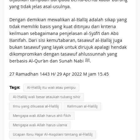
yang tidak jelas asal-usulnya.
Dengan demikian mewalikan al-Ḥallāj adalah sikap yang
tidak memiliki basis yang kuat ditinjau dari kriteria
keilmuan sebagaimana penjelasan al-Syāfi‘ī dan Abū
Ḥanīfah. Dari sisi kemu’tabaran, tasawuf al-Ḥallāj juga
bukan tasawuf yang layak untuk dirujuk apalagi hendak
dikompromikan dengan tasawuf ahlussunnah yang
berbasis Al-Qur’an dan Sunah Nabi ﷺ.
27 Ramadhan 1443 H/ 29 Apr 2022 M jam 15.45
Tags:
Al-Ḥallāj itu wali atau penipu
Al-Ḥallāj wali besar ataukah tukang sihir
Ilmu yang dikuasai al-Ḥallāj
Keilmuan al-Ḥallāj
Mengapa wali Allah harus ahli fikih
Mengapa wali Allah harus ulama
Ucapan Ibnu Hajar Al-Asqolani tentang al-Ḥallāj