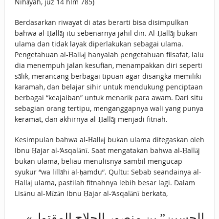
Nihāyah, juz 14 hlm 785)
Berdasarkan riwayat di atas berarti bisa disimpulkan
bahwa al-Ḥallāj itu sebenarnya jahil din. Al-Ḥallāj bukan
ulama dan tidak layak diperlakukan sebagai ulama.
Pengetahuan al-Ḥallāj hanyalah pengetahuan filsafat, lalu
dia menempuh jalan kesufian, menampakkan diri seperti
sālik, merancang berbagai tipuan agar disangka memiliki
karamah, dan belajar sihir untuk mendukung penciptaan
berbagai “keajaiban” untuk menarik para awam. Dari situ
sebagian orang tertipu, menganggapnya wali yang punya
keramat, dan akhirnya al-Ḥallāj menjadi fitnah.
Kesimpulan bahwa al-Ḥallāj bukan ulama ditegaskan oleh
Ibnu Ḥajar al-‘Asqalānī. Saat mengatakan bahwa al-Ḥallāj
bukan ulama, beliau menulisnya sambil mengucap
syukur “wa lillāhi al-ḥamdu”. Qultu: Sebab seandainya al-
Ḥallāj ulama, pastilah fitnahnya lebih besar lagi. Dalam
Lisānu al-Mīzān Ibnu Ḥajar al-‘Asqalānī berkata,
«الحسين” بن منصور الحلاج المقتول