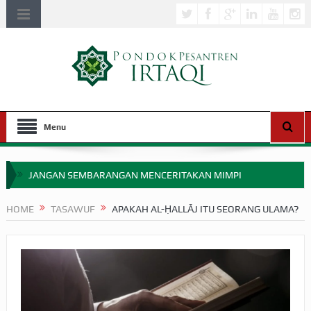
Menu
JANGAN SEMBARANGAN MENCERITAKAN MIMPI
APAKAH ULAMA SALEH PERLU MASUK SCOPUS?
HOME
TASAWUF
APAKAH AL-ḤALLĀJ ITU SEORANG ULAMA?
MIMPI YANG DIABAIKAN MENJELANG PERANG BADAR
APA HUKUM MEMPERCEPAT PEMBAYARAN ZAKAT
SEBELUM TIBA SAAT WAJIB?
HAKIKAT NIKMAT DI DUNIA!