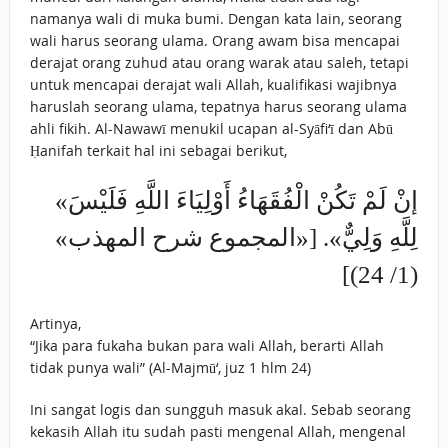
namanya wali di muka bumi. Dengan kata lain, seorang
wali harus seorang ulama. Orang awam bisa mencapai
derajat orang zuhud atau orang warak atau saleh, tetapi
untuk mencapai derajat wali Allah, kualifikasi wajibnya
haruslah seorang ulama, tepatnya harus seorang ulama
ahli fikih. Al-Nawawī menukil ucapan al-Syāfi‘ī dan Abū
Ḥanifah terkait hal ini sebagai berikut,
«إنْ لَمْ تَكُنْ الْفُقَهَاءُ أَوْلِيَاءَ اللَّهِ ‌فَلَيْسَ
‌لِلَّهِ ‌وَلِيٌّ». [«المجموع شرح المهذب»
(1/ 24)]
Artinya,
“Jika para fukaha bukan para wali Allah, berarti Allah
tidak punya wali” (Al-Majmū‘, juz 1 hlm 24)
Ini sangat logis dan sungguh masuk akal. Sebab seorang
kekasih Allah itu sudah pasti mengenal Allah, mengenal