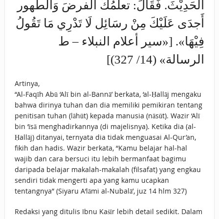
الحَدِيْثَ. فَقَالَ: تعلُّمُكَ الفرضَ وَالطَّهور
أَجدَى عَلَيْكَ مِنْ رسَائِل لَا تَدْرِي مَا تَقُولُ
فِيْهَا». [«سير أعلام النبلاء – ط
الرسالة» (14/ 327)]
Artinya,
“Al-Faqīh Abū ‘Alī bin al-Bannā’ berkata, ‘al-Ḥallāj mengaku
bahwa dirinya tuhan dan dia memiliki pemikiran tentang
penitisan tuhan (lāhūt) kepada manusia (nāsūt). Wazir ‘Alī
bin ‘īsā menghadirkannya (di majelisnya). Ketika dia (al-
Ḥallāj) ditanyai, ternyata dia tidak menguasai Al-Qur’an,
fikih dan hadis. Wazir berkata, “Kamu belajar hal-hal
wajib dan cara bersuci itu lebih bermanfaat bagimu
daripada belajar makalah-makalah (filsafat) yang engkau
sendiri tidak mengerti apa yang kamu ucapkan
tentangnya” (Siyaru A‘lāmi al-Nubalā’, juz 14 hlm 327)
Redaksi yang ditulis Ibnu Kaṡīr lebih detail sedikit. Dalam