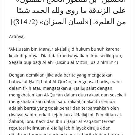
على الزندقة ما روى ولله الحمد شيئا
من العلم». [«لسان الميزان» (2/ 314)]
Artinya,
“Al-Ḥusain bin Manṣūr al-Ḥallāj dihukum bunuh karena
kezindiqannya. Dia tidak meriwayatkan ilmu sedikitpun,
Segala puji bagi Allah” (Lisānu al-Mīzān, juz 2 hlm 314)
Dengan demikian, jika ada berita yang mengatakan
bahwa al-Ḥallāj hafal Al-Qur’an, menguasai hadis, mahir
dalam fikih atau mengatakan al-Ḥallāj salat dengan
mengkhatamkan Al-Qur’an dalam dua rakaat dan sesekali
mengkhatamkan dalam satu rakaat, maka itu semua
adalah berita yang tidak benar dan terbantahkan oleh
riwayat sahih terkait kejahilan al-Ḥallāj ini. Penelitian al-
Żahabī, Ibnu Kaṡīr dan Ibnu Ḥajar al-‘Asqalānī terkait
reputasi keilmuan al-Ḥallāj lebih layak dirujuk dan
dijadikan tumpuan daripada berita-berita kabar burung