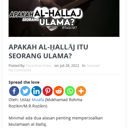
BAGAIMANA CARA MEMBAYAR ZAKAT UANG?
UANG HARAM BISA MENJADI HALAL JIKA SEBAB
KEPEMILIKANNYA BERUBAH
ISTIDLAL BATIL VS ISTIDLAL SYAR’I
APAKAH AL-ḤALLĀJ ITU
BAHASA CINTA KARENA ALLAH
SEORANG ULAMA?
HUKUM MEMBAYAR ZAKAT DENGAN CARA MENGANGSUR
Posted By:
Pesantren Irtaqi
on:
Juli 28, 2022
In:
Tasawuf
No Comments
HUKUM MEMBAYAR ZAKAT KEPADA KERABAT SENDIRI
Spread the love
Oleh: Ustaz
Muafa
(Mokhamad Rohma
Rozikin/M.R.Rozikin)
Minimal ada dua alasan penting mempersoalkan
keulamaan al-Ḥallāj.