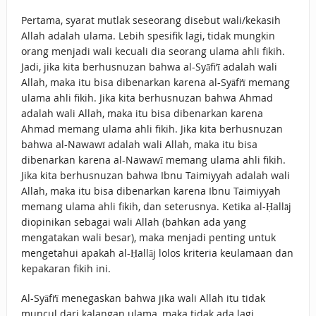
Pertama, syarat mutlak seseorang disebut wali/kekasih
Allah adalah ulama. Lebih spesifik lagi, tidak mungkin
orang menjadi wali kecuali dia seorang ulama ahli fikih.
Jadi, jika kita berhusnuzan bahwa al-Syāfi‘ī adalah wali
Allah, maka itu bisa dibenarkan karena al-Syāfi‘ī memang
ulama ahli fikih. Jika kita berhusnuzan bahwa Ahmad
adalah wali Allah, maka itu bisa dibenarkan karena
Ahmad memang ulama ahli fikih. Jika kita berhusnuzan
bahwa al-Nawawī adalah wali Allah, maka itu bisa
dibenarkan karena al-Nawawī memang ulama ahli fikih.
Jika kita berhusnuzan bahwa Ibnu Taimiyyah adalah wali
Allah, maka itu bisa dibenarkan karena Ibnu Taimiyyah
memang ulama ahli fikih, dan seterusnya. Ketika al-Ḥallāj
diopinikan sebagai wali Allah (bahkan ada yang
mengatakan wali besar), maka menjadi penting untuk
mengetahui apakah al-Ḥallāj lolos kriteria keulamaan dan
kepakaran fikih ini.
Al-Syāfi‘ī menegaskan bahwa jika wali Allah itu tidak
muncul dari kalangan ulama, maka tidak ada lagi