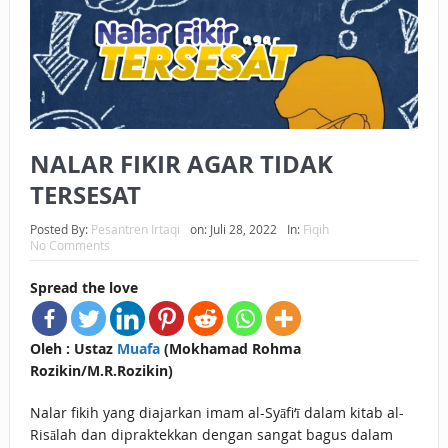
BAGAIMANA CARA MEMBAYAR ZAKAT UANG?
UANG HARAM BISA MENJADI HALAL JIKA SEBAB
KEPEMILIKANNYA BERUBAH
ISTIDLAL BATIL VS ISTIDLAL SYAR’I
NALAR FIKIR AGAR TIDAK
BAHASA CINTA KARENA ALLAH
TERSESAT
HUKUM MEMBAYAR ZAKAT DENGAN CARA MENGANGSUR
Posted By:
Pesantren Irtaqi
on:
Juli 28, 2022
In:
Fiqih
No Comments
HUKUM MEMBAYAR ZAKAT KEPADA KERABAT SENDIRI
Spread the love
Oleh : Ustaz
Muafa
(Mokhamad Rohma
Rozikin/M.R.Rozikin)
Nalar fikih yang diajarkan imam al-Syāfi‘ī dalam kitab al-
Risālah dan dipraktekkan dengan sangat bagus dalam