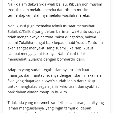
Naik dalam dakwah-dakwah beliau. Ribuan non muslim
masuk Islam melalui mereka dan ribuan muslim
termantapkan islamnya melalui wasilah mereka.
Nabi Yusuf juga memakai teknik ini saat menasihati
Zulaikhā/Zalīkhā yang belum beriman waktu itu supaya
tidak mengajaknya berzina. Yakni diingatkan, bahwa
suami Zulaikhā sangat baik kepada nabi Yusuf. Tentu itu
akan sangat menyakiti sang suami, jika Nabi Yusuf
sampai menggagahi istrinya. Nabi Yusuf tidak
menasehati Zulaikhā dengan bombardir dalil.
Adapun yang sudah teguh islamnya, sudah kuat
imannya, dan mantap ridanya dengan Islam, maka nalar
fikih yang diajarkan al-Syāfi‘ī sudah lebih dari cukup
untuk menghalau segala jenis kekufuran dan syubhat
baik dalam akidah maupun hukum.
Tidak ada yang meremehkan fikih selain orang jahil yang
lemah menguasainya, yang ingin tampil di depan