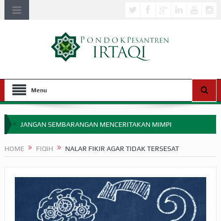
Menu
JANGAN SEMBARANGAN MENCERITAKAN MIMPI
APAKAH ULAMA SALEH PERLU MASUK SCOPUS?
HOME
FIQIH
NALAR FIKIR AGAR TIDAK TERSESAT
MIMPI YANG DIABAIKAN MENJELANG PERANG BADAR
APA HUKUM MEMPERCEPAT PEMBAYARAN ZAKAT
SEBELUM TIBA SAAT WAJIB?
HAKIKAT NIKMAT DI DUNIA!