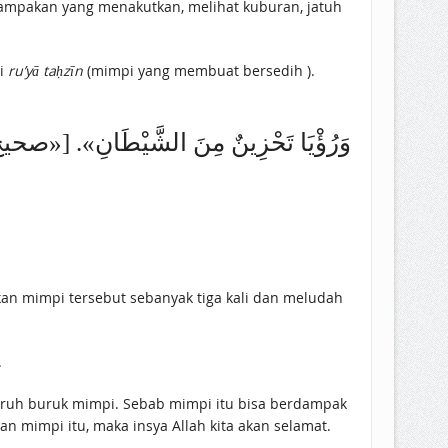
nampakan yang menakutkan, melihat kuburan, jatuh
ebagai
ru’yā taḥzīn
(mimpi yang membuat bersedih ).
وَرُؤْيَا ‌تَحْزِينٌ مِنَ الشَّيْطَانِ». [«صحيح مسلم» ()]
kan mimpi tersebut sebanyak tiga kali dan meludah
.
ruh buruk mimpi. Sebab mimpi itu bisa berdampak
an mimpi itu, maka insya Allah kita akan selamat.