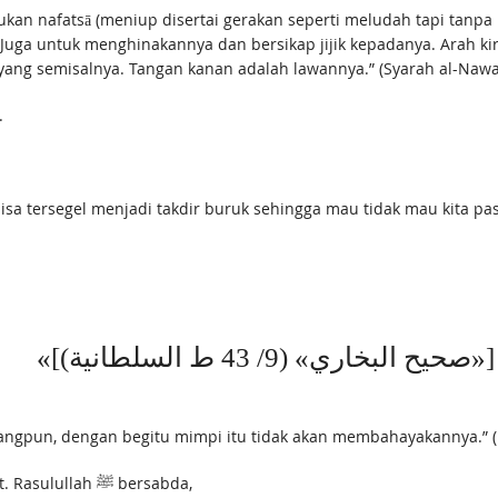
uga untuk menghinakannya dan bersikap jijik kepadanya. Arah kiri
 yang semisalnya. Tangan kanan adalah lawannya.” (Syarah al-Nawaw
.
isa tersegel menjadi takdir buruk sehingga mau tidak mau kita pas
«[«صحيح البخاري» (9/ 43 ط السلطانية
ngpun, dengan begitu mimpi itu tidak akan membahayakannya.” (H
Jika mau lebih mantap lagi, tambahi salat dua rakaat. Rasulullah ﷺ bersabda,