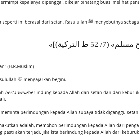
rmimpi kepalanya dipenggal, dikejar binatang buas, melihat pe
Semua mimpi buruk yang membuat galau dan sedih seperti ini berasal dari setan. Rasulullah ﷺ menyebutnya s
«7/ 52 ط التركية
an” (H.R.Muslim)
Adapun cara menghilangkan mimpi buruk, maka Rasulullah ﷺ mengajarkan begini.
lah
berta’awuż
/berlindung kepada Allah dari setan dan dari keburu
ali.
 meminta perlindungan kepada Allah supaya tidak diganggu setan
akutkan adalah, memohon perlindungan kepada Allah dari penga
pasti akan terjadi. Jika kita berlindung kepada Allah dari keburuk