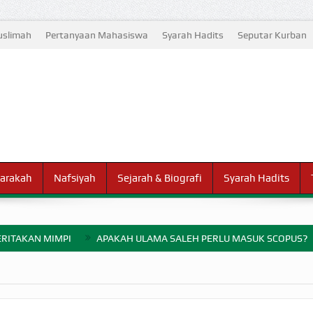
slimah
Pertanyaan Mahasiswa
Syarah Hadits
Seputar Kurban
arakah
Nafsiyah
Sejarah & Biografi
Syarah Hadits
RITAKAN MIMPI
APAKAH ULAMA SALEH PERLU MASUK SCOPUS?
ELANG PERANG BADAR
AYARAN ZAKAT SEBELUM TIBA SAAT WAJIB?
HAKIKAT NIKMAT D