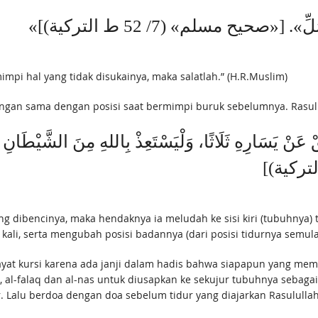
«صَلِّ». [«صحيح مسلم» (7/ 52 ط التركية
mimpi hal yang tidak disukainya, maka salatlah.” (H.R.Muslim)
 عَنْ يَسَارِهِ ثَلَاثًا، وَلْيَسْتَعِذْ بِاللهِ مِنَ الشَّيْطَانِ ثَلَاث
ang dibencinya, maka hendaknya ia meludah ke sisi kiri (tubuhnya)
kali, serta mengubah posisi badannya (dari posisi tidurnya semula)
at kursi karena ada janji dalam hadis bahwa siapapun yang memb
 al-falaq dan al-nas untuk diusapkan ke sekujur tubuhnya sebaga