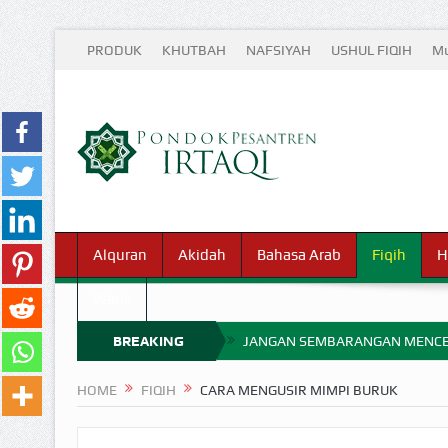
PRODUK
KHUTBAH
NAFSIYAH
USHUL FIQIH
Mu
Alquran
Akidah
Bahasa Arab
Fiqih
H
Waris
BREAKING
JANGAN SEMBARANGAN MENCE
MIMPI YANG DIABAIKAN MENJ
NEWS
HOME
FIQIH
CARA MENGUSIR MIMPI BURUK
APA HUKUM MEMPERCEPAT PEMB