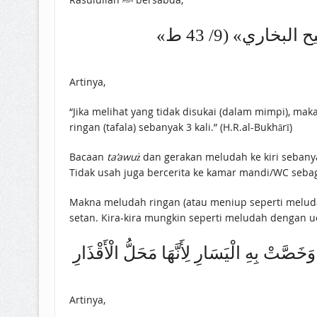
«وَإِذَا ‌رَأَى ‌مَا ‌يَكْرَهُ ‌فَلْيَتَعَوَّذْ ‌بِاللهِ ‌مِنْ ‌شَرِّهَا، ‌وَمِنْ ‌شَرِّ ‌الشَّيْطَانِ، ‌وَلْيَتْفُلْ ‌ثَلَاثًا». [«صحيح البخاري» (9/ 43 ط
Artinya,
“Jika melihat yang tidak disukai (dalam mimpi), m
ringan (tafala) sebanyak 3 kali.” (H.R.al-Bukhārī)
Bacaan
ta’awuż
dan gerakan meludah ke kiri sebanyak
Tidak usah juga bercerita ke kamar mandi/WC seba
Makna meludah ringan (atau meniup seperti meluda
setan. Kira-kira mungkin seperti meludah dengan uca
َصَّتْ بِهِ الْيَسَارِ لِأَنَّهَا مَحَلُّ الْأَقْذَارِ
Artinya,