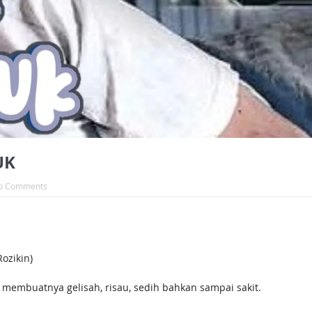
UK
o Comments
ozikin)
embuatnya gelisah, risau, sedih bahkan sampai sakit.