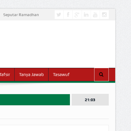
Seputar Ramadhan
Tafsir
Tanya Jawab
Tasawuf
21:03
I DUNIA!