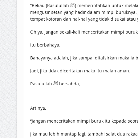
“Beliau (Rasulullah ﷺ) memerintahkan untuk melakukan nafatsā (meniup disertai gerakan seperti meludah tapi tanpa mengeluarkan air liur) dengan maksud untuk
mengusir setan yang hadir dalam mimpi buruknya. J
tempat kotoran dan hal-hal yang tidak disukai atau
Oh ya, jangan sekali-kali menceritakan mimpi buruk
Itu berbahaya.
Bahayanya adalah, jika sampai ditafsirkan maka ia b
Jadi, jika tidak diceritakan maka itu malah aman.
Rasulullah ﷺ bersabda,
Artinya,
“Jangan menceritakan mimpi buruk itu kepada seora