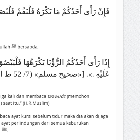
فَإِنْ ‌رَأَى ‌أَحَدُكُمْ ‌مَا ‌يَكْرَهُ ‌فَلْيَقُمْ ‌فَلْيُ)]
Jika mau tidur lagi, maka berpindahlah posisinya. Jangan sama dengan posisi saat bermimpi buruk sebelumnya. Rasulullah ﷺ bersabda,
إِذَا رَأَى أَحَدُكُمُ الرُّؤْيَا يَكْرَهُهَا فَلْيَبْصُقْ
‌عَلَيْهِ .». [«صحيح مسلم» (7/ 52 ط التركية)]
 tiga kali dan membaca
ta’awudz
(memohon
 saat itu.” (H.R.Muslim)
aca ayat kursi sebelum tidur maka dia akan dijaga
i ayat perlindungan dari semua keburukan
sebagaimana dilakukan Rasulullah ﷺ jika mau tidur. Lalu berdoa dengan doa sebelum tidur yang diajarkan Rasulullah ﷺ.