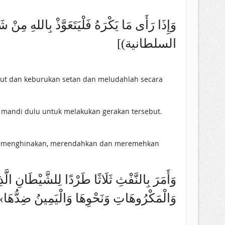
السلطانية)]
ebut dan keburukan setan dan meludahlah secara
ar mandi dulu untuk melakukan gerakan tersebut.
sir, menghinakan, merendahkan dan meremehkan
وَأَمَرَ بِالنَّفْثِ ثَلَاثًا طَرْدًا لِلشَّيْطَانِ الَّ
وَالْمَكْرُوهَاتِ وَنَحْوِهَا وَالْيَمِينُ ض)]