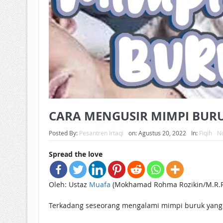
CARA MENGUSIR MIMPI BUR
Posted By:
Pesantren Irtaqi
on:
Agustus 20, 2022
In:
Fiqih
N
Spread the love
Oleh: Ustaz
Muafa
(Mokhamad Rohma Rozikin/M.R.R
Terkadang seseorang mengalami mimpi buruk yang m