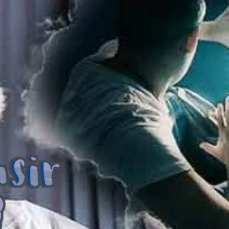
AKAT UANG?
UANG HARAM BISA MENJADI HALAL JIKA SEBAB K
’I
BAHASA CINTA KARENA ALLAH
HUKUM MEMBAYAR ZAKA
DA KERABAT SENDIRI