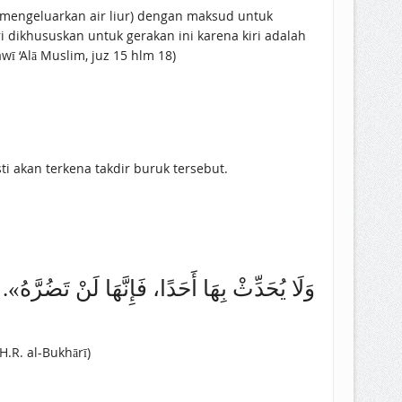
 dikhususkan untuk gerakan ini karena kiri adalah
ī ‘Alā Muslim, juz 15 hlm 18)
ti akan terkena takdir buruk tersebut.
وَلَا ‌يُحَدِّثْ ‌بِهَا ‌أَحَدًا، فَإِنَّهَا لَنْ تَضُرَّهُ». )]
.R. al-Bukhārī)