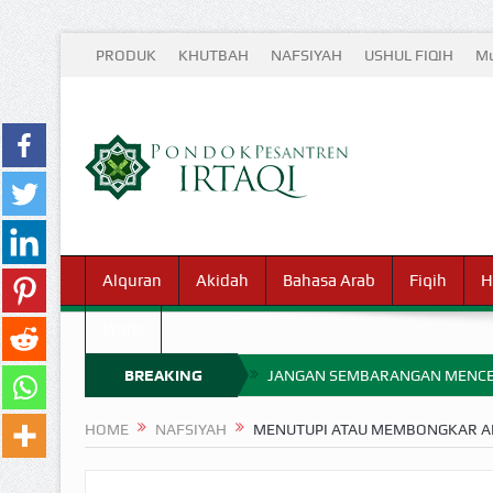
PRODUK
KHUTBAH
NAFSIYAH
USHUL FIQIH
Mu
Alquran
Akidah
Bahasa Arab
Fiqih
H
Waris
BREAKING
JANGAN SEMBARANGAN MENCE
MIMPI YANG DIABAIKAN MENJ
NEWS
HOME
NAFSIYAH
MENUTUPI ATAU MEMBONGKAR A
APA HUKUM MEMPERCEPAT PEMB