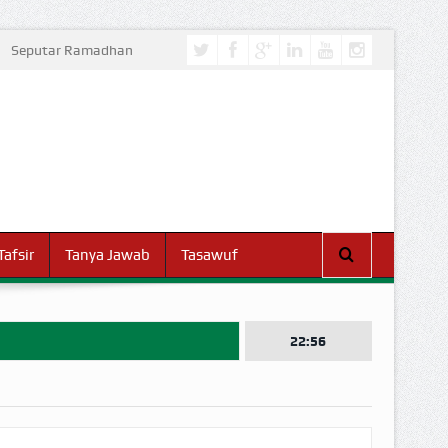
Seputar Ramadhan
Tafsir
Tanya Jawab
Tasawuf
22:56
I DUNIA!