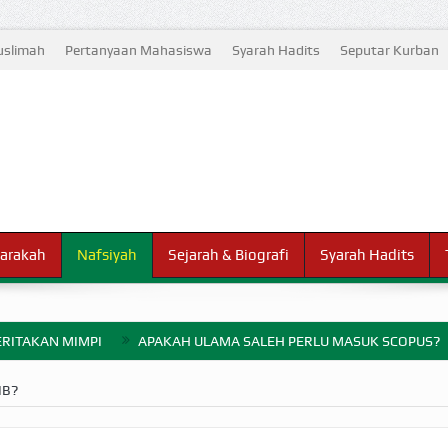
slimah
Pertanyaan Mahasiswa
Syarah Hadits
Seputar Kurban
arakah
Nafsiyah
Sejarah & Biografi
Syarah Hadits
RITAKAN MIMPI
APAKAH ULAMA SALEH PERLU MASUK SCOPUS?
ELANG PERANG BADAR
IB?
AYARAN ZAKAT SEBELUM TIBA SAAT WAJIB?
HAKIKAT NIKMAT D