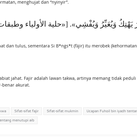
matan, menghujat dan “nyinyir”.
الْفَاجِرُ يَهْتِكُ وَيُعَيِّرُ وَيُفْشِي». [«حلية الأولياء 
t dan tulus, sementara Si B*ngs*t (fājir) itu merobek (kehormata
biat jahat. Fajir adalah lawan takwa, artinya memang tidak pedul
-benar akurat.
akwa
Sifat-sifat fajir
Sifat-sifat mukmin
Ucapan Fuhoil bin iyadh tenta
entang menutupi aib