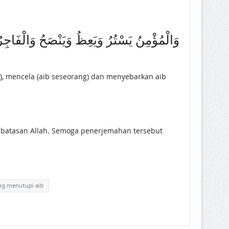
وَالْمُؤْمِنُ ‌يَسْتُرُ وَيَعِظُ وَيَنْصَحُ وَ)]
n), mencela (aib seseorang) dan menyebarkan aib
i batasan Allah. Semoga penerjemahan tersebut
ng menutupi aib