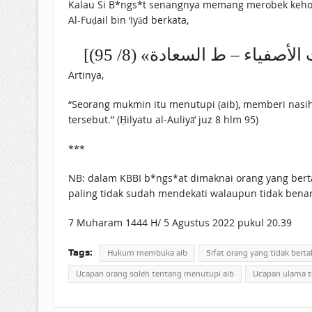
Kalau Si B*ngs*t senangnya memang merobek kehor
Al-Fuḍail bin ‘Iyād berkata,
وطبقات الأصفياء – ط السعادة» (8/ 95
Artinya,
“Seorang mukmin itu menutupi (aib), memberi nasiha
tersebut.” (Ḥilyatu al-Auliyā’ juz 8 hlm 95)
***
NB: dalam KBBI b*ngs*at dimaknai orang yang berta
paling tidak sudah mendekati walaupun tidak benar
7 Muharam 1444 H/ 5 Agustus 2022 pukul 20.39
Tags:
Hukum membuka aib
Sifat orang yang tidak bert
Ucapan orang soleh tentang menutupi aib
Ucapan ulama t