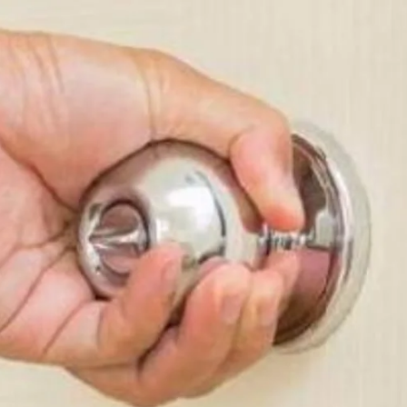
AKAT UANG?
UANG HARAM BISA MENJADI HALAL JIKA SEBAB K
’I
BAHASA CINTA KARENA ALLAH
HUKUM MEMBAYAR ZAKA
DA KERABAT SENDIRI