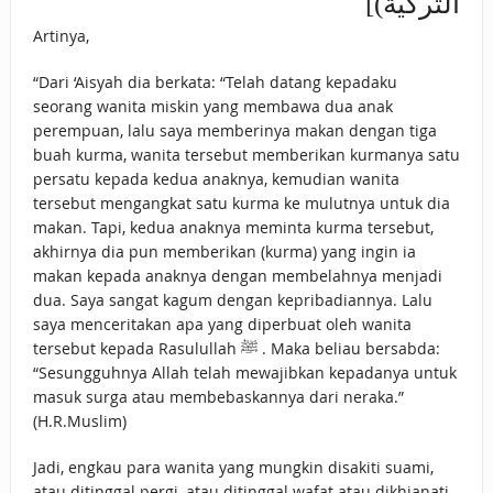
التركية)]
Artinya,
“Dari ‘Aisyah dia berkata: “Telah datang kepadaku
seorang wanita miskin yang membawa dua anak
perempuan, lalu saya memberinya makan dengan tiga
buah kurma, wanita tersebut memberikan kurmanya satu
persatu kepada kedua anaknya, kemudian wanita
tersebut mengangkat satu kurma ke mulutnya untuk dia
makan. Tapi, kedua anaknya meminta kurma tersebut,
akhirnya dia pun memberikan (kurma) yang ingin ia
makan kepada anaknya dengan membelahnya menjadi
dua. Saya sangat kagum dengan kepribadiannya. Lalu
saya menceritakan apa yang diperbuat oleh wanita
tersebut kepada Rasulullah ﷺ . Maka beliau bersabda:
“Sesungguhnya Allah telah mewajibkan kepadanya untuk
masuk surga atau membebaskannya dari neraka.”
(H.R.Muslim)
Jadi, engkau para wanita yang mungkin disakiti suami,
atau ditinggal pergi, atau ditinggal wafat atau dikhianati