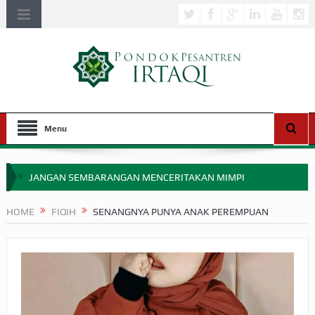
Menu
JANGAN SEMBARANGAN MENCERITAKAN MIMPI
APAKAH ULAMA SALEH PERLU MASUK SCOPUS?
HOME
FIQIH
SENANGNYA PUNYA ANAK PEREMPUAN
MIMPI YANG DIABAIKAN MENJELANG PERANG BADAR
APA HUKUM MEMPERCEPAT PEMBAYARAN ZAKAT
SEBELUM TIBA SAAT WAJIB?
HAKIKAT NIKMAT DI DUNIA!