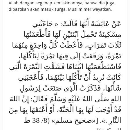
Allah dengan segenap kemiskinannya, bahwa dia juga
dipastikan akan masuk surga. Muslim meriwayatkan,
عَنْ ‌عَائِشَةَ أَنَّهَا قَالَتْ: « جَاءَتْنِي
مِسْكِينَةٌ تَحْمِلُ ابْنَتَيْنِ لَهَا فَأَطْعَمْتُهَا
ثَلَاثَ تَمَرَاتٍ، فَأَعْطَتْ كُلَّ وَاحِدَةٍ مِنْهُمَا
تَمْرَةً، وَرَفَعَتْ إِلَى فِيهَا تَمْرَةً لِتَأْكُلَهَا،
فَاسْتَطْعَمَتْهَا ابْنَتَاهَا فَشَقَّتِ التَّمْرَةَ الَّتِي
كَانَتْ تُرِيدُ أَنْ تَأْكُلَهَا بَيْنَهُمَا، فَأَعْجَبَنِي
شَأْنُهَا، فَذَكَرْتُ الَّذِي صَنَعَتْ لِرَسُولِ
اللهِ صَلَّى اللهُ عَلَيْهِ وَسَلَّمَ فَقَالَ: إِنَّ اللهَ
قَدْ ‌أَوْجَبَ ‌لَهَا ‌بِهَا ‌الْجَنَّةَ، أَوْ أَعْتَقَهَا بِهَا مِنَ
النَّارِ .». [«صحيح مسلم» (8/ 38 ط