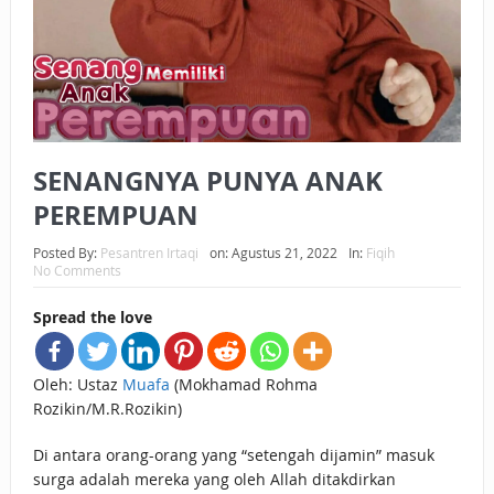
BAGAIMANA CARA MEMBAYAR ZAKAT UANG?
UANG HARAM BISA MENJADI HALAL JIKA SEBAB
KEPEMILIKANNYA BERUBAH
ISTIDLAL BATIL VS ISTIDLAL SYAR’I
SENANGNYA PUNYA ANAK
BAHASA CINTA KARENA ALLAH
PEREMPUAN
HUKUM MEMBAYAR ZAKAT DENGAN CARA MENGANGSUR
Posted By:
Pesantren Irtaqi
on:
Agustus 21, 2022
In:
Fiqih
No Comments
HUKUM MEMBAYAR ZAKAT KEPADA KERABAT SENDIRI
Spread the love
Oleh: Ustaz
Muafa
(Mokhamad Rohma
Rozikin/M.R.Rozikin)
Di antara orang-orang yang “setengah dijamin” masuk
surga adalah mereka yang oleh Allah ditakdirkan