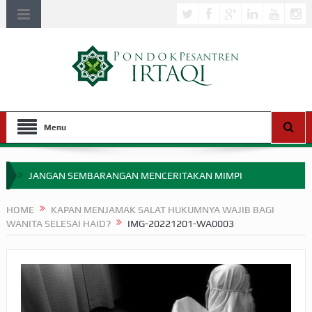
Menu
JANGAN SEMBARANGAN MENCERITAKAN MIMPI
APAKAH ULAMA SALEH PERLU MASUK SCOPUS?
HOME
KAPAN MENJAMAK SALAT HUKUMNYA WAJIB BAGI
WANITA SELESAI HAID?
IMG-20221201-WA0003
MIMPI YANG DIABAIKAN MENJELANG PERANG BADAR
APA HUKUM MEMPERCEPAT PEMBAYARAN ZAKAT
SEBELUM TIBA SAAT WAJIB?
HAKIKAT NIKMAT DI DUNIA!