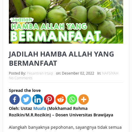
BAGAIMANA CARA MEMBAYAR ZAKAT UANG?
UANG HARAM BISA MENJADI HALAL JIKA SEBAB
KEPEMILIKANNYA BERUBAH
ISTIDLAL BATIL VS ISTIDLAL SYAR’I
JADILAH HAMBA ALLAH YANG
BAHASA CINTA KARENA ALLAH
BERMANFAAT
HUKUM MEMBAYAR ZAKAT DENGAN CARA MENGANGSUR
Posted By:
Pesantren Irtaqi
on:
Desember 02, 2022
In:
NAFSIYAH
HUKUM MEMBAYAR ZAKAT KEPADA KERABAT SENDIRI
No Comments
Spread the love
Oleh: Ustaz
Muafa
(Mokhamad Rohma
Rozikin/M.R.Rozikin) – Dosen Universitas Brawijaya
Alangkah banyaknya pepohonan, sayangnya tidak semua