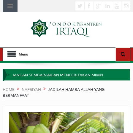
Menu
JANGAN SEMBARANGAN MENCERITAKAN MIMPI
APAKAH ULAMA SALEH PERLU MASUK SCOPUS?
HOME
NAFSIYAH
JADILAH HAMBA ALLAH YANG
BERMANFAAT
MIMPI YANG DIABAIKAN MENJELANG PERANG BADAR
APA HUKUM MEMPERCEPAT PEMBAYARAN ZAKAT
SEBELUM TIBA SAAT WAJIB?
HAKIKAT NIKMAT DI DUNIA!