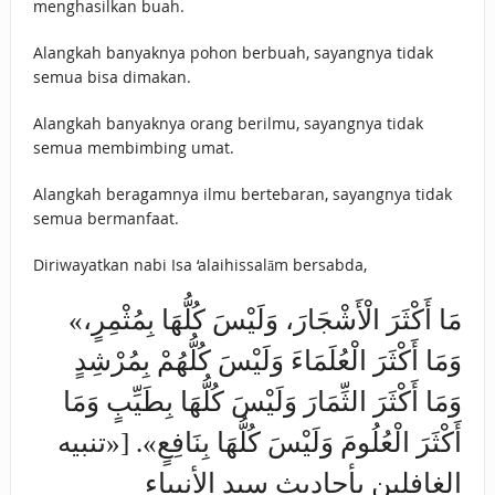
menghasilkan buah.
Alangkah banyaknya pohon berbuah, sayangnya tidak
semua bisa dimakan.
Alangkah banyaknya orang berilmu, sayangnya tidak
semua membimbing umat.
Alangkah beragamnya ilmu bertebaran, sayangnya tidak
semua bermanfaat.
Diriwayatkan nabi Isa ‘alaihissalām bersabda,
«مَا أَكْثَرَ الْأَشْجَارَ، وَلَيْسَ كُلُّهَا بِمُثْمِرٍ،
وَمَا أَكْثَرَ الْعُلَمَاءَ وَلَيْسَ كُلُّهُمْ بِمُرْشِدٍ
وَمَا أَكْثَرَ الثِّمَارَ ‌وَلَيْسَ ‌كُلُّهَا ‌بِطَيِّبٍ وَمَا
أَكْثَرَ الْعُلُومَ وَلَيْسَ كُلُّهَا بِنَافِعٍ». [«تنبيه
الغافلين بأحاديث سيد الأنبياء