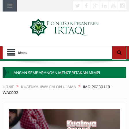
Menu
JANGAN SEMBARANGAN MENCERITAKAN MIMPI
APAKAH ULAMA SALEH PERLU MASUK SCOPUS?
HOME
KUATNYA JIWA CALON ULAMA
IMG-20230118-
WA0002
MIMPI YANG DIABAIKAN MENJELANG PERANG BADAR
APA HUKUM MEMPERCEPAT PEMBAYARAN ZAKAT
SEBELUM TIBA SAAT WAJIB?
HAKIKAT NIKMAT DI DUNIA!