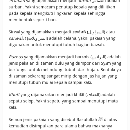
‘imāmah
yang dijamakkan menjadi
‘amāim
(العمائم) adalah
surban. Yakni semacam penutup kepala yang dililitkan
pada kepala mengikuti lingkaran kepala sehingga
membentuk seperti ban.
Sirwāl yang dijamakkan menjadi
sarāwīl
(السراويل) atau
sarāwīlāt
(السراويلات) adalah celana, yakni pakaian yang
digunakan untuk menutupi tubuh bagian bawah.
Burnus
yang dijamakkan menjadi barānis (البرانس) adalah
jenis pakaian di zaman dulu yang diimpor dari Syām yang
berfungsi untuk melindungi tubuh dari hujan. Bentuknya
di zaman sekarang sangat mirip dengan jas hujan yang
menutupi tubuh mulai kepala sampai kaki.
Khuff
yang dijamakakan menjadi khifāf (الخفاف) adalah
sepatu selop. Yakni sepatu yang sampai menutupi mata
kaki.
Semua jenis pakaian yang disebut Rasulullah ﷺ di atas
kemudian disimpulkan para ulama bahwa maknanya