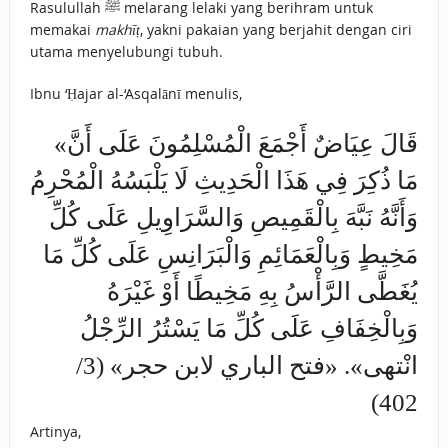
Rasulullah ﷺ melarang lelaki yang berihram untuk
memakai
makhīṭ
, yakni pakaian yang berjahit dengan ciri
utama menyelubungi tubuh.
Ibnu ‘Ḥajar al-‘Asqalānī menulis,
«قَالَ عِيَاضٌ أَجْمَعَ الْمُسْلِمُونَ عَلَى أَنَّ
مَا ذُكِرَ فِي هَذَا الْحَدِيثِ لَا يَلْبَسُهُ الْمُحْرِمُ
وَأَنَّهُ نَبَّهَ بِالْقَمِيصِ وَالسَّرَاوِيلِ عَلَى كُلِّ
مَخِيطٍ وَبِالْعَمَائِمِ وَالْبَرَانِسِ عَلَى كُلِّ مَا
يُغَطَّى الرَّأْسُ بِهِ مَخِيطًا أَوْ غَيْرَهُ
وَبِالْخِفَافِ عَلَى كُلِّ مَا يَسْتُرُ الرِّجْلُ
انْتهى». «فتح الباري لابن حجر» (3/
402)
Artinya,