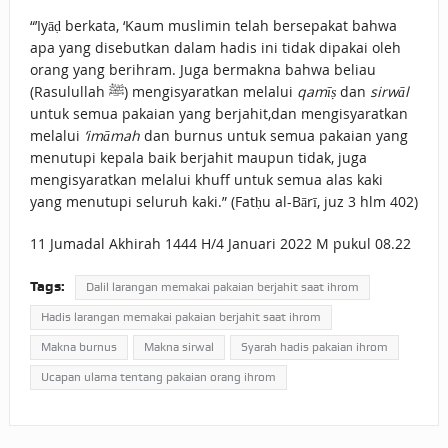
“’Iyāḍ berkata, ‘Kaum muslimin telah bersepakat bahwa
apa yang disebutkan dalam hadis ini tidak dipakai oleh
orang yang berihram. Juga bermakna bahwa beliau
(Rasulullah ﷺ) mengisyaratkan melalui
qamīṣ
dan
sirwāl
untuk semua pakaian yang berjahit,dan mengisyaratkan
melalui
‘imāmah
dan burnus untuk semua pakaian yang
menutupi kepala baik berjahit maupun tidak, juga
mengisyaratkan melalui khuff untuk semua alas kaki
yang menutupi seluruh kaki.” (Fatḥu al-Bārī, juz 3 hlm 402)
11 Jumadal Akhirah 1444 H/4 Januari 2022 M pukul 08.22
Tags:
Dalil larangan memakai pakaian berjahit saat ihrom
Hadis larangan memakai pakaian berjahit saat ihrom
Makna burnus
Makna sirwal
Syarah hadis pakaian ihrom
Ucapan ulama tentang pakaian orang ihrom