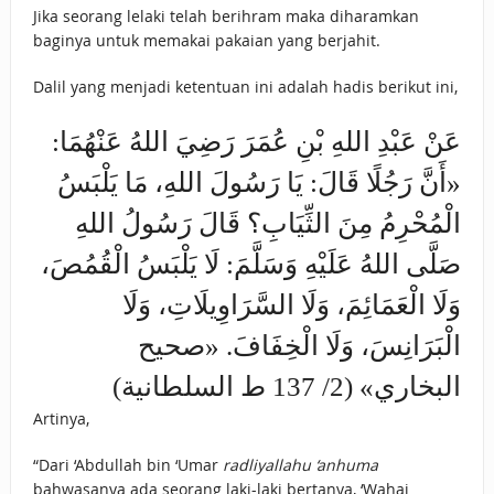
Jika seorang lelaki telah berihram maka diharamkan
baginya untuk memakai pakaian yang berjahit.
Dalil yang menjadi ketentuan ini adalah hadis berikut ini,
عَنْ ‌عَبْدِ اللهِ بْنِ عُمَرَ رَضِيَ اللهُ عَنْهُمَا:
«أَنَّ رَجُلًا قَالَ: يَا رَسُولَ اللهِ، مَا يَلْبَسُ
الْمُحْرِمُ مِنَ الثِّيَابِ؟ قَالَ رَسُولُ اللهِ
صَلَّى اللهُ عَلَيْهِ وَسَلَّمَ: لَا يَلْبَسُ الْقُمُصَ،
وَلَا الْعَمَائِمَ، ‌وَلَا ‌السَّرَاوِيلَاتِ، وَلَا
الْبَرَانِسَ، وَلَا الْخِفَافَ. «صحيح
البخاري» (2/ 137 ط السلطانية)
Artinya,
“Dari ‘Abdullah bin ‘Umar
radliyallahu ‘anhuma
bahwasanya ada seorang laki-laki bertanya, ‘Wahai