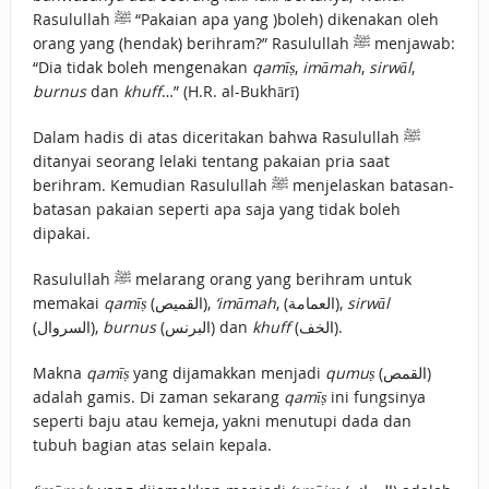
Rasulullah ﷺ “Pakaian apa yang )boleh) dikenakan oleh
orang yang (hendak) berihram?” Rasulullah ﷺ menjawab:
“Dia tidak boleh mengenakan
qamīṣ
,
imāmah
,
sirwāl
,
burnus
dan
khuff
…” (H.R. al-Bukhārī)
Dalam hadis di atas diceritakan bahwa Rasulullah ﷺ
ditanyai seorang lelaki tentang pakaian pria saat
berihram. Kemudian Rasulullah ﷺ menjelaskan batasan-
batasan pakaian seperti apa saja yang tidak boleh
dipakai.
Rasulullah ﷺ melarang orang yang berihram untuk
memakai
qamīṣ
(القميص),
‘imāmah
, (العمامة),
sirwāl
(السروال),
burnus
(البرنس) dan
khuff
(الخف).
Makna
qamīṣ
yang dijamakkan menjadi
qumuṣ
(القمص)
adalah gamis. Di zaman sekarang
qamīṣ
ini fungsinya
seperti baju atau kemeja, yakni menutupi dada dan
tubuh bagian atas selain kepala.