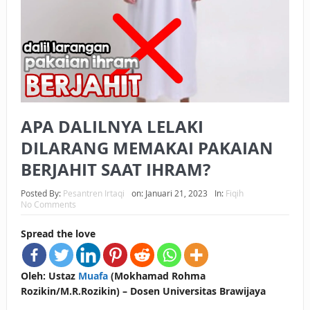
BAGAIMANA CARA MEMBAYAR ZAKAT UANG?
UANG HARAM BISA MENJADI HALAL JIKA SEBAB
KEPEMILIKANNYA BERUBAH
ISTIDLAL BATIL VS ISTIDLAL SYAR’I
APA DALILNYA LELAKI
BAHASA CINTA KARENA ALLAH
DILARANG MEMAKAI PAKAIAN
HUKUM MEMBAYAR ZAKAT DENGAN CARA MENGANGSUR
BERJAHIT SAAT IHRAM?
HUKUM MEMBAYAR ZAKAT KEPADA KERABAT SENDIRI
Posted By:
Pesantren Irtaqi
on:
Januari 21, 2023
In:
Fiqih
No Comments
Spread the love
Oleh: Ustaz
Muafa
(Mokhamad Rohma
Rozikin/M.R.Rozikin) – Dosen Universitas Brawijaya