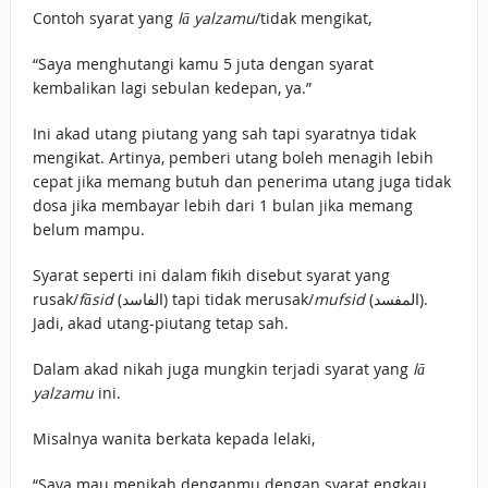
Contoh syarat yang
lā yalzamu
/tidak mengikat,
“Saya menghutangi kamu 5 juta dengan syarat
kembalikan lagi sebulan kedepan, ya.”
Ini akad utang piutang yang sah tapi syaratnya tidak
mengikat. Artinya, pemberi utang boleh menagih lebih
cepat jika memang butuh dan penerima utang juga tidak
dosa jika membayar lebih dari 1 bulan jika memang
belum mampu.
Syarat seperti ini dalam fikih disebut syarat yang
rusak/
fāsid
(الفاسد) tapi tidak merusak/
mufsid
(المفسد).
Jadi, akad utang-piutang tetap sah.
Dalam akad nikah juga mungkin terjadi syarat yang
lā
yalzamu
ini.
Misalnya wanita berkata kepada lelaki,
“Saya mau menikah denganmu dengan syarat engkau