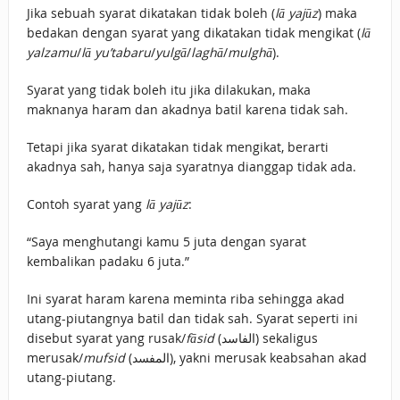
Jika sebuah syarat dikatakan tidak boleh (
lā yajūz
) maka
bedakan dengan syarat yang dikatakan tidak mengikat (
lā
yalzamu
/
lā yu’tabaru
/
yulgā
/
laghā
/
mulghā
).
Syarat yang tidak boleh itu jika dilakukan, maka
maknanya haram dan akadnya batil karena tidak sah.
Tetapi jika syarat dikatakan tidak mengikat, berarti
akadnya sah, hanya saja syaratnya dianggap tidak ada.
Contoh syarat yang
lā yajūz
:
“Saya menghutangi kamu 5 juta dengan syarat
kembalikan padaku 6 juta.”
Ini syarat haram karena meminta riba sehingga akad
utang-piutangnya batil dan tidak sah. Syarat seperti ini
disebut syarat yang rusak/
fāsid
(الفاسد) sekaligus
merusak/
mufsid
(المفسد), yakni merusak keabsahan akad
utang-piutang.