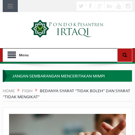
Menu
JANGAN SEMBARANGAN MENCERITAKAN MIMPI
APAKAH ULAMA SALEH PERLU MASUK SCOPUS?
HOME
FIQIH
BEDANYA SYARAT “TIDAK BOLEH” DAN SYARAT
“TIDAK MENGIKAT”
MIMPI YANG DIABAIKAN MENJELANG PERANG BADAR
APA HUKUM MEMPERCEPAT PEMBAYARAN ZAKAT
SEBELUM TIBA SAAT WAJIB?
HAKIKAT NIKMAT DI DUNIA!