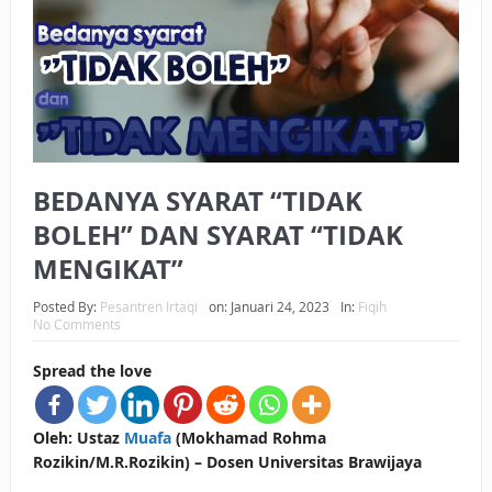
BAGAIMANA CARA MEMBAYAR ZAKAT UANG?
UANG HARAM BISA MENJADI HALAL JIKA SEBAB
KEPEMILIKANNYA BERUBAH
ISTIDLAL BATIL VS ISTIDLAL SYAR’I
BEDANYA SYARAT “TIDAK
BAHASA CINTA KARENA ALLAH
BOLEH” DAN SYARAT “TIDAK
HUKUM MEMBAYAR ZAKAT DENGAN CARA MENGANGSUR
MENGIKAT”
HUKUM MEMBAYAR ZAKAT KEPADA KERABAT SENDIRI
Posted By:
Pesantren Irtaqi
on:
Januari 24, 2023
In:
Fiqih
No Comments
Spread the love
Oleh: Ustaz
Muafa
(Mokhamad Rohma
Rozikin/M.R.Rozikin) – Dosen Universitas Brawijaya