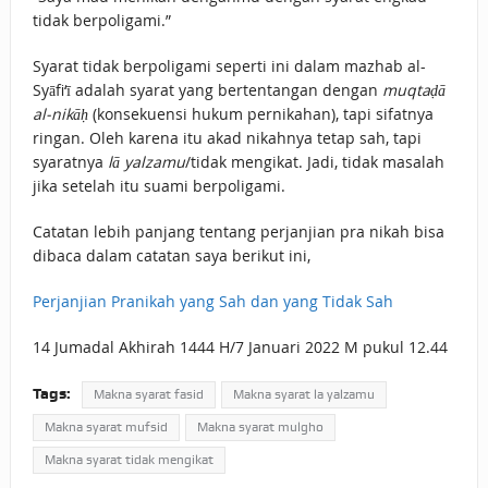
tidak berpoligami.”
Syarat tidak berpoligami seperti ini dalam mazhab al-
Syāfi‘ī adalah syarat yang bertentangan dengan
muqtaḍā
al-nikāḥ
(konsekuensi hukum pernikahan), tapi sifatnya
ringan. Oleh karena itu akad nikahnya tetap sah, tapi
syaratnya
lā yalzamu
/tidak mengikat. Jadi, tidak masalah
jika setelah itu suami berpoligami.
Catatan lebih panjang tentang perjanjian pra nikah bisa
dibaca dalam catatan saya berikut ini,
Perjanjian Pranikah yang Sah dan yang Tidak Sah
14 Jumadal Akhirah 1444 H/7 Januari 2022 M pukul 12.44
Tags:
Makna syarat fasid
Makna syarat la yalzamu
Makna syarat mufsid
Makna syarat mulgho
Makna syarat tidak mengikat