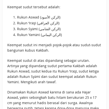
Keempat sudut tersebut adalah:
Rukun Aswad (الركن الأسود)
Rukun ‘Irāqī (الركن العراقي)
Rukun Syāmī (الركن الشامي)
Rukun Yamānī (الركن اليماني)
Keempat sudut ini menjadi pojok-pojok atau sudut-sudut
bangunan kubus Kakbah.
Keempat sudut di atas dipandang sebagai urutan.
Artinya yang dipandang sudut pertama Kakbah adalah
Rukun Aswad, sudut kedua itu Rukun ‘Irāqī, sudut ketiga
adalah Rukun Syāmī dan sudut keempat adalah Rukun
Yamānī. Mengikuti arah tawaf.
Dinamakan Rukun Aswad karena di sana ada Hajar
Aswad, yakni sebongkah batu hitam berukuran 25 x 17
cm yang menurut hadis berasal dari surga. Awalnya
berwarna putih, tetapi karena dosa-dosa manusia maka