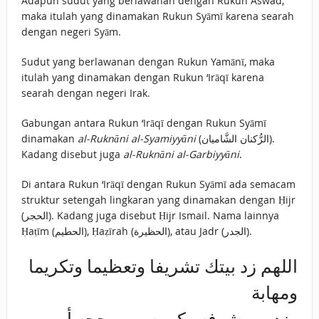
Adapun sudut yang berlawanan dengan Rukun Aswad,
maka itulah yang dinamakan Rukun Syāmī karena searah
dengan negeri Syām.
Sudut yang berlawanan dengan Rukun Yamānī, maka
itulah yang dinamakan dengan Rukun ‘Irāqī karena
searah dengan negeri Irak.
Gabungan antara Rukun ‘Irāqī dengan Rukun Syāmī
dinamakan
al-Ruknāni al-Syamiyyāni
(الرُّكنان الشَّاميان).
Kadang disebut juga
al-Ruknāni al-Garbiyyāni
.
Di antara Rukun ‘Irāqī dengan Rukun Syāmī ada semacam
struktur setengah lingkaran yang dinamakan dengan Ḥijr
(الحجر). Kadang juga disebut Ḥijr Ismail. Nama lainnya
Ḥaṭīm (الحطيم), Ḥaẓīrah (الحظيرة), atau Jadr (الجدر).
اللهم زد بيتك تشريفا وتعظيما وتكريما
ومهابة