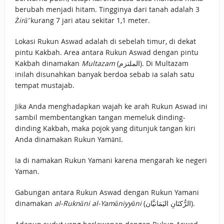
berubah menjadi hitam. Tingginya dari tanah adalah 3
Żirā’
kurang 7 jari atau sekitar 1,1 meter.
Lokasi Rukun Aswad adalah di sebelah timur, di dekat
pintu Kakbah. Area antara Rukun Aswad dengan pintu
Kakbah dinamakan
Multazam
(الملتزم). Di Multazam
inilah disunahkan banyak berdoa sebab ia salah satu
tempat mustajab.
Jika Anda menghadapkan wajah ke arah Rukun Aswad ini
sambil membentangkan tangan memeluk dinding-
dinding Kakbah, maka pojok yang ditunjuk tangan kiri
Anda dinamakan Rukun Yamānī.
Ia di namakan Rukun Yamani karena mengarah ke negeri
Yaman.
Gabungan antara Rukun Aswad dengan Rukun Yamani
dinamakan
al-Ruknāni al-Yamāniyyāni
(الرُّكنَانِ اليَمَانيَّان).