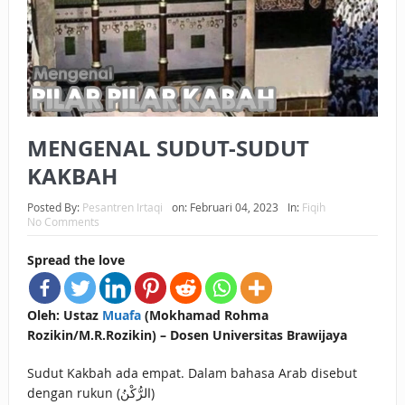
BAGAIMANA CARA MEMBAYAR ZAKAT UANG?
UANG HARAM BISA MENJADI HALAL JIKA SEBAB
KEPEMILIKANNYA BERUBAH
ISTIDLAL BATIL VS ISTIDLAL SYAR’I
MENGENAL SUDUT-SUDUT
BAHASA CINTA KARENA ALLAH
KAKBAH
HUKUM MEMBAYAR ZAKAT DENGAN CARA MENGANGSUR
Posted By:
Pesantren Irtaqi
on:
Februari 04, 2023
In:
Fiqih
No Comments
HUKUM MEMBAYAR ZAKAT KEPADA KERABAT SENDIRI
Spread the love
Oleh: Ustaz
Muafa
(Mokhamad Rohma
Rozikin/M.R.Rozikin) – Dosen Universitas Brawijaya
Sudut Kakbah ada empat. Dalam bahasa Arab disebut
dengan rukun (الرُّكْنُ)