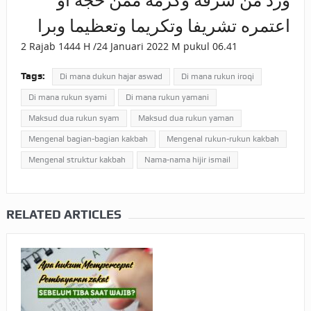
وزد من شرفه وكرمه ممن حجه أو
اعتمره تشريفا وتكريما وتعظيما وبرا
2 Rajab 1444 H /24 Januari 2022 M pukul 06.41
Tags:
Di mana dukun hajar aswad
Di mana rukun iroqi
Di mana rukun syami
Di mana rukun yamani
Maksud dua rukun syam
Maksud dua rukun yaman
Mengenal bagian-bagian kakbah
Mengenal rukun-rukun kakbah
Mengenal struktur kakbah
Nama-nama hijir ismail
RELATED ARTICLES