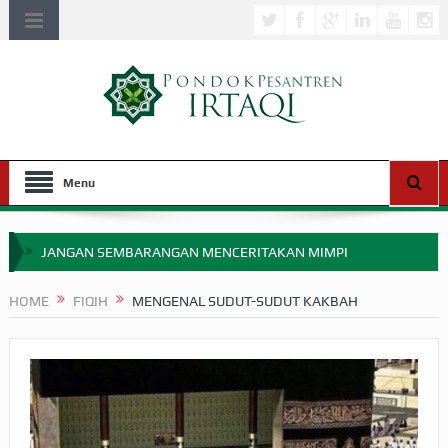
Menu
JANGAN SEMBARANGAN MENCERITAKAN MIMPI
APAKAH ULAMA SALEH PERLU MASUK SCOPUS?
HOME
FIQIH
MENGENAL SUDUT-SUDUT KAKBAH
MIMPI YANG DIABAIKAN MENJELANG PERANG BADAR
APA HUKUM MEMPERCEPAT PEMBAYARAN ZAKAT
SEBELUM TIBA SAAT WAJIB?
HAKIKAT NIKMAT DI DUNIA!