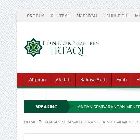
PRODUK
KHUTBAH
NAFSIYAH
USHUL FIQIH
Mu
Alquran
Akidah
Bahasa Arab
Fiqih
H
Waris
BREAKING
JANGAN SEMBARANGAN MENCE
MIMPI YANG DIABAIKAN MENJ
NEWS
HOME
JANGAN MENYAKITI ORANG LAIN DEMI MENGU
APA HUKUM MEMPERCEPAT PEMB