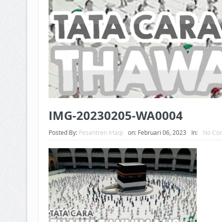
IMG-20230205-WA0004
Posted By:
Pesantren Irtaqi
on:
Februari 06, 2023
In:
No Co