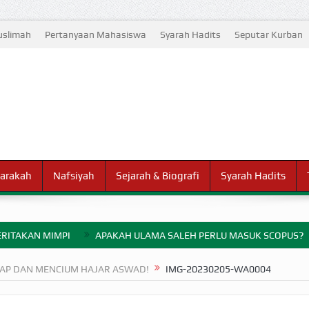
slimah
Pertanyaan Mahasiswa
Syarah Hadits
Seputar Kurban
arakah
Nafsiyah
Sejarah & Biografi
Syarah Hadits
RITAKAN MIMPI
APAKAH ULAMA SALEH PERLU MASUK SCOPUS?
ELANG PERANG BADAR
SAP DAN MENCIUM HAJAR ASWAD!
IMG-20230205-WA0004
AYARAN ZAKAT SEBELUM TIBA SAAT WAJIB?
HAKIKAT NIKMAT D