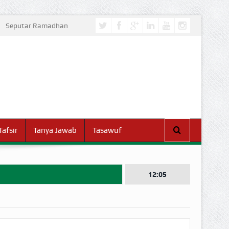
Seputar Ramadhan
Tafsir
Tanya Jawab
Tasawuf
12:05
I DUNIA!