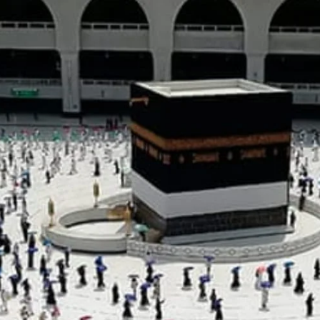
AKAT UANG?
UANG HARAM BISA MENJADI HALAL JIKA SEBAB K
’I
BAHASA CINTA KARENA ALLAH
HUKUM MEMBAYAR ZAKA
DA KERABAT SENDIRI