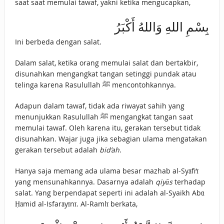
saat saat memulai tawaf, yakni ketika mengucapkan,
بِسْمِ اللهِ وَاللهُ أَكْبَرُ
Ini berbeda dengan salat.
Dalam salat, ketika orang memulai salat dan bertakbir,
disunahkan mengangkat tangan setinggi pundak atau
telinga karena Rasulullah ﷺ mencontohkannya.
Adapun dalam tawaf, tidak ada riwayat sahih yang
menunjukkan Rasulullah ﷺ mengangkat tangan saat
memulai tawaf. Oleh karena itu, gerakan tersebut tidak
disunahkan. Wajar juga jika sebagian ulama mengatakan
gerakan tersebut adalah
bid’ah
.
Hanya saja memang ada ulama besar mazhab al-Syāfi‘ī
yang mensunahkannya. Dasarnya adalah
qiyās
terhadap
salat. Yang berpendapat seperti ini adalah al-Syaikh Abū
Ḥāmid al-Isfarāyīnī. Al-Ramlī berkata,