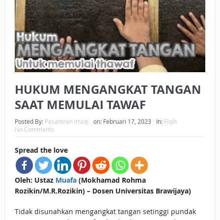
BAGAIMANA CARA MEMBAYAR ZAKAT UANG?
UANG HARAM BISA MENJADI HALAL JIKA SEBAB
KEPEMILIKANNYA BERUBAH
ISTIDLAL BATIL VS ISTIDLAL SYAR’I
HUKUM MENGANGKAT TANGAN
BAHASA CINTA KARENA ALLAH
SAAT MEMULAI TAWAF
HUKUM MEMBAYAR ZAKAT DENGAN CARA MENGANGSUR
Posted By:
Pesantren Irtaqi
on:
Februari 17, 2023
In:
Fiqih
HUKUM MEMBAYAR ZAKAT KEPADA KERABAT SENDIRI
No Comments
Spread the love
Oleh: Ustaz
Muafa
(Mokhamad Rohma
Rozikin/M.R.Rozikin) – Dosen Universitas Brawijaya)
Tidak disunahkan mengangkat tangan setinggi pundak