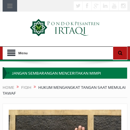
Menu
JANGAN SEMBARANGAN MENCERITAKAN MIMPI
APAKAH ULAMA SALEH PERLU MASUK SCOPUS?
HOME
FIQIH
HUKUM MENGANGKAT TANGAN SAAT MEMULAI
TAWAF
MIMPI YANG DIABAIKAN MENJELANG PERANG BADAR
APA HUKUM MEMPERCEPAT PEMBAYARAN ZAKAT
SEBELUM TIBA SAAT WAJIB?
HAKIKAT NIKMAT DI DUNIA!