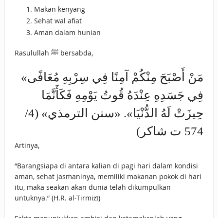
Makan kenyang
Sehat wal afiat
Aman dalam hunian
Rasulullah ﷺ bersabda,
«مَنْ أَصْبَحَ مِنْكُمْ آمِنًا ‌فِي ‌سِرْبِهِ مُعَافًى
فِي جَسَدِهِ عِنْدَهُ قُوتُ يَوْمِهِ فَكَأَنَّمَا
حِيزَتْ لَهُ الدُّنْيَا». «سنن الترمذي» (4/
574 ت شاكر)
Artinya,
“Barangsiapa di antara kalian di pagi hari dalam kondisi
aman, sehat jasmaninya, memiliki makanan pokok di hari
itu, maka seakan akan dunia telah dikumpulkan
untuknya.” (H.R. al-Tirmiżī)