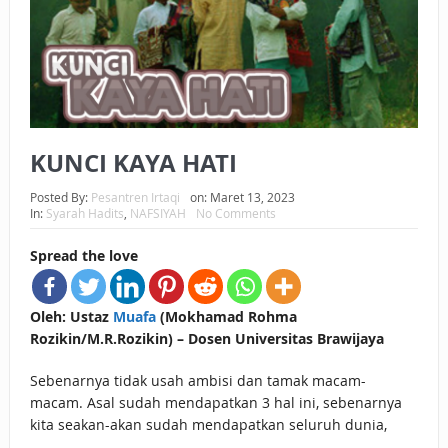
BAGAIMANA CARA MEMBAYAR ZAKAT UANG?
UANG HARAM BISA MENJADI HALAL JIKA SEBAB
KEPEMILIKANNYA BERUBAH
ISTIDLAL BATIL VS ISTIDLAL SYAR’I
KUNCI KAYA HATI
BAHASA CINTA KARENA ALLAH
Posted By:
Pesantren Irtaqi
on:
Maret 13, 2023
In:
Syarah Hadits
,
NAFSIYAH
No Comments
HUKUM MEMBAYAR ZAKAT DENGAN CARA MENGANGSUR
Spread the love
HUKUM MEMBAYAR ZAKAT KEPADA KERABAT SENDIRI
Oleh: Ustaz
Muafa
(Mokhamad Rohma
Rozikin/M.R.Rozikin) – Dosen Universitas Brawijaya
Sebenarnya tidak usah ambisi dan tamak macam-
macam. Asal sudah mendapatkan 3 hal ini, sebenarnya
kita seakan-akan sudah mendapatkan seluruh dunia,