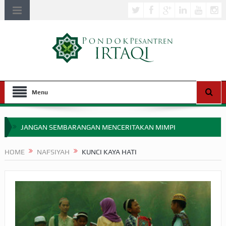
Menu
JANGAN SEMBARANGAN MENCERITAKAN MIMPI
APAKAH ULAMA SALEH PERLU MASUK SCOPUS?
HOME
NAFSIYAH
KUNCI KAYA HATI
MIMPI YANG DIABAIKAN MENJELANG PERANG BADAR
APA HUKUM MEMPERCEPAT PEMBAYARAN ZAKAT
SEBELUM TIBA SAAT WAJIB?
HAKIKAT NIKMAT DI DUNIA!