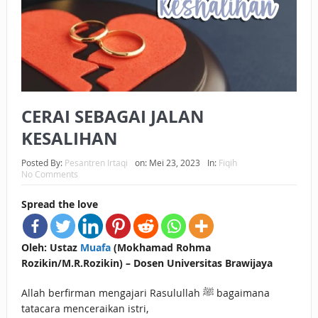
BAGAIMANA CARA MEMBAYAR ZAKAT UANG?
UANG HARAM BISA MENJADI HALAL JIKA SEBAB
KEPEMILIKANNYA BERUBAH
ISTIDLAL BATIL VS ISTIDLAL SYAR’I
CERAI SEBAGAI JALAN
BAHASA CINTA KARENA ALLAH
KESALIHAN
HUKUM MEMBAYAR ZAKAT DENGAN CARA MENGANGSUR
Posted By:
Pesantren Irtaqi
on:
Mei 23, 2023
In:
Fiqih
No Comments
HUKUM MEMBAYAR ZAKAT KEPADA KERABAT SENDIRI
Spread the love
Oleh: Ustaz
Muafa
(Mokhamad Rohma
Rozikin/M.R.Rozikin) – Dosen Universitas Brawijaya
Allah berfirman mengajari Rasulullah ﷺ bagaimana
tatacara menceraikan istri,