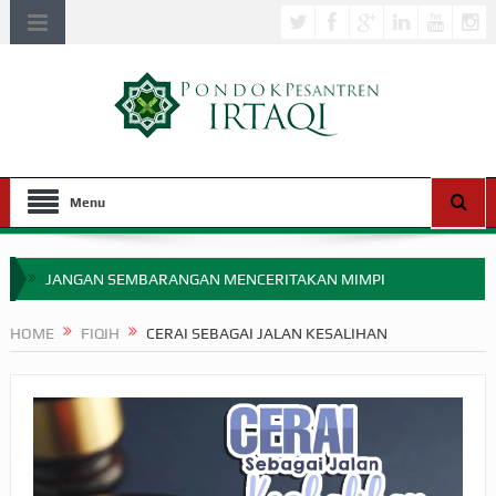
Menu
JANGAN SEMBARANGAN MENCERITAKAN MIMPI
APAKAH ULAMA SALEH PERLU MASUK SCOPUS?
HOME
FIQIH
CERAI SEBAGAI JALAN KESALIHAN
MIMPI YANG DIABAIKAN MENJELANG PERANG BADAR
APA HUKUM MEMPERCEPAT PEMBAYARAN ZAKAT
SEBELUM TIBA SAAT WAJIB?
HAKIKAT NIKMAT DI DUNIA!