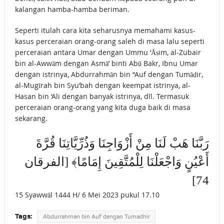
kalangan hamba-hamba beriman.
Seperti itulah cara kita seharusnya memahami kasus-
kasus perceraian orang-orang saleh di masa lalu seperti
perceraian antara Umar dengan Ummu ‘Āṣim, al-Zubair
bin al-Awwām dengan Asmā’ binti Abū Bakr, Ibnu Umar
dengan istrinya, Abdurrahmān bin “Auf dengan Tumāḍir,
al-Mugīrah bin Syu’bah dengan keempat istrinya, al-
Hasan bin ‘Ali dengan banyak istrinya, dll. Termasuk
perceraian orang-orang yang kita duga baik di masa
sekarang.
رَبَّنَا ‌هَبْ ‌لَنَا مِنْ أَزْوَاجِنَا وَذُرِّيَّاتِنَا قُرَّةَ
أَعْيُنٍ وَاجْعَلْنَا لِلْمُتَّقِينَ إِمَامًا﴾ [الفرقان
74]
15 Syawwāl 1444 H/ 6 Mei 2023 pukul 17.10
Tags:
Abdurrahman bin Auf dengan Tumadhir