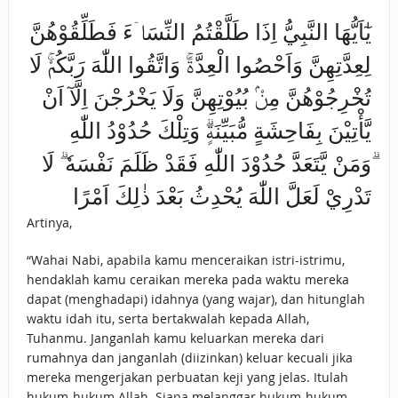
يٰٓاَيُّهَا النَّبِيُّ اِذَا طَلَّقْتُمُ النِّسَاۤءَ فَطَلِّقُوْهُنَّ
لِعِدَّتِهِنَّ وَاَحْصُوا الْعِدَّةَۚ وَاتَّقُوا اللّٰهَ رَبَّكُمْۚ لَا
تُخْرِجُوْهُنَّ مِنْۢ بُيُوْتِهِنَّ وَلَا يَخْرُجْنَ اِلَّآ اَنْ
يَّأْتِيْنَ بِفَاحِشَةٍ مُّبَيِّنَةٍۗ وَتِلْكَ حُدُوْدُ اللّٰهِ
ۗوَمَنْ يَّتَعَدَّ حُدُوْدَ اللّٰهِ فَقَدْ ظَلَمَ نَفْسَهٗ ۗ لَا
تَدْرِيْ لَعَلَّ اللّٰهَ يُحْدِثُ بَعْدَ ذٰلِكَ اَمْرًا
Artinya,
“Wahai Nabi, apabila kamu menceraikan istri-istrimu,
hendaklah kamu ceraikan mereka pada waktu mereka
dapat (menghadapi) idahnya (yang wajar), dan hitunglah
waktu idah itu, serta bertakwalah kepada Allah,
Tuhanmu. Janganlah kamu keluarkan mereka dari
rumahnya dan janganlah (diizinkan) keluar kecuali jika
mereka mengerjakan perbuatan keji yang jelas. Itulah
hukum-hukum Allah. Siapa melanggar hukum-hukum