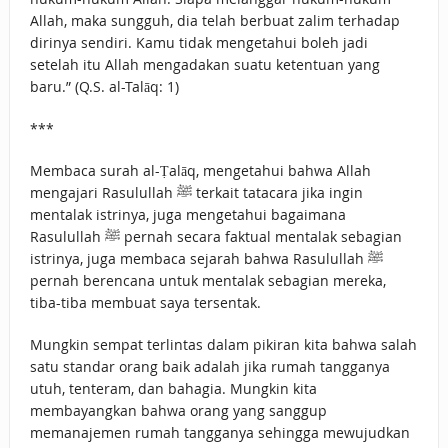
Allah, maka sungguh, dia telah berbuat zalim terhadap
dirinya sendiri. Kamu tidak mengetahui boleh jadi
setelah itu Allah mengadakan suatu ketentuan yang
baru.” (Q.S. al-Talāq: 1)
***
Membaca surah al-Ṭalāq, mengetahui bahwa Allah
mengajari Rasulullah ﷺ terkait tatacara jika ingin
mentalak istrinya, juga mengetahui bagaimana
Rasulullah ﷺ pernah secara faktual mentalak sebagian
istrinya, juga membaca sejarah bahwa Rasulullah ﷺ
pernah berencana untuk mentalak sebagian mereka,
tiba-tiba membuat saya tersentak.
Mungkin sempat terlintas dalam pikiran kita bahwa salah
satu standar orang baik adalah jika rumah tangganya
utuh, tenteram, dan bahagia. Mungkin kita
membayangkan bahwa orang yang sanggup
memanajemen rumah tangganya sehingga mewujudkan