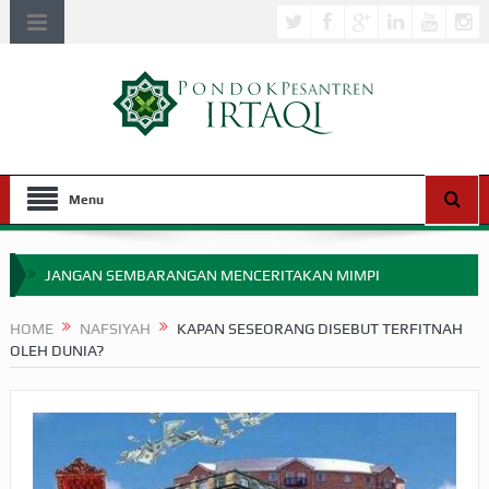
Menu
JANGAN SEMBARANGAN MENCERITAKAN MIMPI
APAKAH ULAMA SALEH PERLU MASUK SCOPUS?
HOME
NAFSIYAH
KAPAN SESEORANG DISEBUT TERFITNAH
OLEH DUNIA?
MIMPI YANG DIABAIKAN MENJELANG PERANG BADAR
APA HUKUM MEMPERCEPAT PEMBAYARAN ZAKAT
SEBELUM TIBA SAAT WAJIB?
HAKIKAT NIKMAT DI DUNIA!