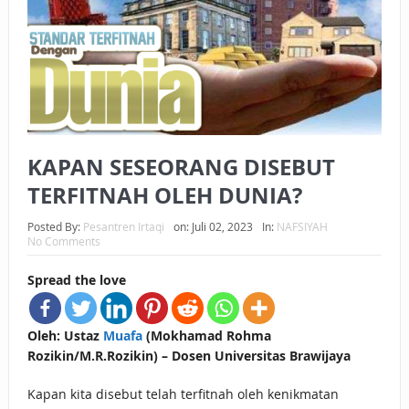
BAGAIMANA CARA MEMBAYAR ZAKAT UANG?
UANG HARAM BISA MENJADI HALAL JIKA SEBAB
KEPEMILIKANNYA BERUBAH
ISTIDLAL BATIL VS ISTIDLAL SYAR’I
KAPAN SESEORANG DISEBUT
BAHASA CINTA KARENA ALLAH
TERFITNAH OLEH DUNIA?
HUKUM MEMBAYAR ZAKAT DENGAN CARA MENGANGSUR
Posted By:
Pesantren Irtaqi
on:
Juli 02, 2023
In:
NAFSIYAH
HUKUM MEMBAYAR ZAKAT KEPADA KERABAT SENDIRI
No Comments
Spread the love
Oleh: Ustaz
Muafa
(Mokhamad Rohma
Rozikin/M.R.Rozikin) – Dosen Universitas Brawijaya
Kapan kita disebut telah terfitnah oleh kenikmatan