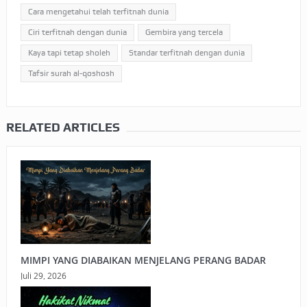
Cara mengetahui telah terfitnah dunia
Ciri terfitnah dengan dunia
Gembira yang tercela
Kaya tapi tetap sholeh
Standar terfitnah dengan dunia
Tafsir surah al-qoshosh
RELATED ARTICLES
MIMPI YANG DIABAIKAN MENJELANG PERANG BADAR
Juli 29, 2026