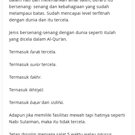
bersenang- senang dan kebahagiaan yang sudah
melampaui batas. Sudah mencapai level terfitnah
dengan dunia dan itu tercela.
Jenis bersenang-senang dengan dunia seperti itulah
yang dicela dalam Al-Qur’an.
Termasuk
faraḥ
tercela.
Termasuk
surūr
tercela.
Termasuk
fakhr
.
Ternasuk
ikhtiyāl
.
Termasuk
baṭar
dan
izdihā
.
Adapun jika memiliki fasilitas mewah tapi hatinya seperti
Nabi Sulaiman, maka itu tidak tercela.
Tetap disiplin menjaga salat 5 waktu walau ngurus