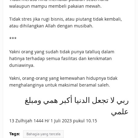
walaupun mampu membeli pakaian mewah.
Tidak stres jika rugi bisnis, atau piutang tidak kembali,
atau dihilangkan Allah dengan musibah.
***
Yakni orang yang sudah tidak punya ta’alluq dalam
hatinya terhadap semua fasilitas dan kenikmatan
duniawinya.
Yakni, orang-orang yang kemewahan hidupnya tidak
menghalanginya untuk maksimal beramal saleh.
ربي لا تجعل الدنيا أكبر همي ومبلغ
علمي
13 Zulhijah 1444 H/ 1 Juli 2023 pukul 10.15
Tags:
Bahagia yang tercela