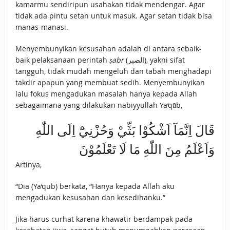
kamarmu sendiripun usahakan tidak mendengar. Agar
tidak ada pintu setan untuk masuk. Agar setan tidak bisa
manas-manasi.
Menyembunyikan kesusahan adalah di antara sebaik-
baik pelaksanaan perintah
ṣabr
(الصبر), yakni sifat
tangguh, tidak mudah mengeluh dan tabah menghadapi
takdir apapun yang membuat sedih. Menyembunyikan
lalu fokus mengadukan masalah hanya kepada Allah
sebagaimana yang dilakukan nabiyyullah Ya‘qūb,
قَالَ اِنَّمَآ اَشْكُوْا بَثِّيْ وَحُزْنِيْٓ اِلَى اللّٰهِ
وَاَعْلَمُ مِنَ اللّٰهِ مَا لَا تَعْلَمُوْنَ
Artinya,
“Dia (Ya‘qub) berkata, “Hanya kepada Allah aku
mengadukan kesusahan dan kesedihanku.”
Jika harus curhat karena khawatir berdampak pada