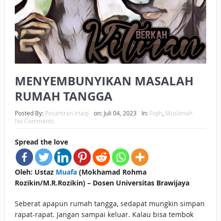
BAGAIMANA CARA MEMBAYAR ZAKAT UANG?
UANG HARAM BISA MENJADI HALAL JIKA SEBAB
KEPEMILIKANNYA BERUBAH
ISTIDLAL BATIL VS ISTIDLAL SYAR’I
MENYEMBUNYIKAN MASALAH
BAHASA CINTA KARENA ALLAH
RUMAH TANGGA
HUKUM MEMBAYAR ZAKAT DENGAN CARA MENGANGSUR
Posted By:
Pesantren Irtaqi
on:
Juli 04, 2023
In:
Fiqih
,
Muslimah
No Comments
HUKUM MEMBAYAR ZAKAT KEPADA KERABAT SENDIRI
Spread the love
Oleh: Ustaz
Muafa
(Mokhamad Rohma
Rozikin/M.R.Rozikin) – Dosen Universitas Brawijaya
Seberat apapun rumah tangga, sedapat mungkin simpan
rapat-rapat. Jangan sampai keluar. Kalau bisa tembok