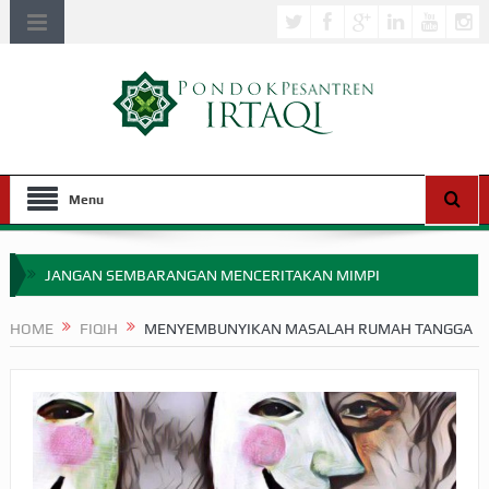
Menu
JANGAN SEMBARANGAN MENCERITAKAN MIMPI
APAKAH ULAMA SALEH PERLU MASUK SCOPUS?
HOME
FIQIH
MENYEMBUNYIKAN MASALAH RUMAH TANGGA
MIMPI YANG DIABAIKAN MENJELANG PERANG BADAR
APA HUKUM MEMPERCEPAT PEMBAYARAN ZAKAT
SEBELUM TIBA SAAT WAJIB?
HAKIKAT NIKMAT DI DUNIA!