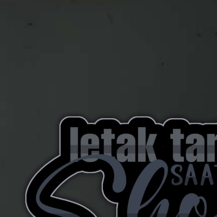
AKAT UANG?
UANG HARAM BISA MENJADI HALAL JIKA SEBAB K
’I
BAHASA CINTA KARENA ALLAH
HUKUM MEMBAYAR ZAKA
DA KERABAT SENDIRI