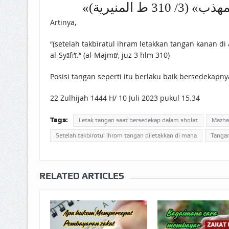
« ط المنيرية
Artinya,
“(setelah takbiratul ihram letakkan tangan kanan di
al-Syāfi‘ī.“ (al-Majmū‘, juz 3 hlm 310)
Posisi tangan seperti itu berlaku baik bersedekapny
22 Zulhijah 1444 H/ 10 Juli 2023 pukul 15.34
Tags:
Letak tangan saat bersedekap dalam sholat
Mazhab
Setelah takbirotul ihrom tangan diletakkan di mana
Tangan
RELATED ARTICLES