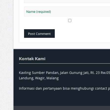
Kontak Kami
Kavling Sumber Pandan, Jalan Gunung Jati, Rt. 23 Rw.0
Landung, Wagir, Malang
Informasi dan pertanyaan bisa menghubungi contact 