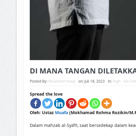
DI MANA TANGAN DILETAKKA
Posted By:
Pesantren Irtaqi
on:
Juli 18, 2023
In:
Fiqih
No Co
Spread the love
Oleh: Ustaz
Muafa
(Mokhamad Rohma Rozikin/M.R.R
Dalam mahzab al-Syāfi‘ī, saat bersedekap dalam kea