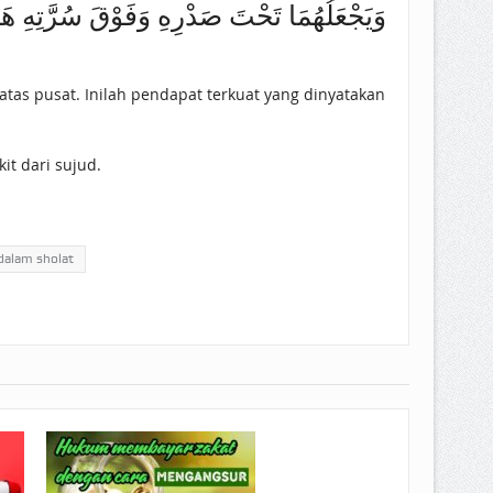
وَيَجْعَلُهُمَا تَحْتَ صَدْرِهِ وَفَوْقَ سُرَّتِه)
 atas pusat. Inilah pendapat terkuat yang dinyatakan
it dari sujud.
dalam sholat