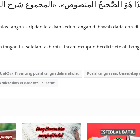
ِ هَذَا هُوَ الصَّحِيحُ المنصوص». «المجموع شرح المهذب» (3/ 310
 atas tangan kiri) dan letakkan kedua tangan di bawah dada dan di
a tangan itu setelah takbiratul ihram maupun berdiri setelah bangk
 al-Syāfi‘ī tentang posisi tangan dalam sholat
Posisi tangan saat bersedekap 
 diletakkan di dada atau di perut