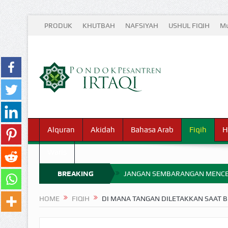
PRODUK
KHUTBAH
NAFSIYAH
USHUL FIQIH
Mu
Alquran
Akidah
Bahasa Arab
Fiqih
H
Waris
BREAKING
JANGAN SEMBARANGAN MENCE
MIMPI YANG DIABAIKAN MENJ
NEWS
HOME
FIQIH
DI MANA TANGAN DILETAKKAN SAAT B
APA HUKUM MEMPERCEPAT PEMB