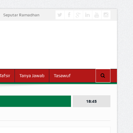
Seputar Ramadhan
Tafsir
Tanya Jawab
Tasawuf
18:45
I DUNIA!