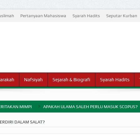
slimah
Pertanyaan Mahasiswa
Syarah Hadits
Seputar Kurban
arakah
Nafsiyah
Sejarah & Biografi
Syarah Hadits
RITAKAN MIMPI
APAKAH ULAMA SALEH PERLU MASUK SCOPUS?
ELANG PERANG BADAR
ERDIRI DALAM SALAT?
AYARAN ZAKAT SEBELUM TIBA SAAT WAJIB?
HAKIKAT NIKMAT D