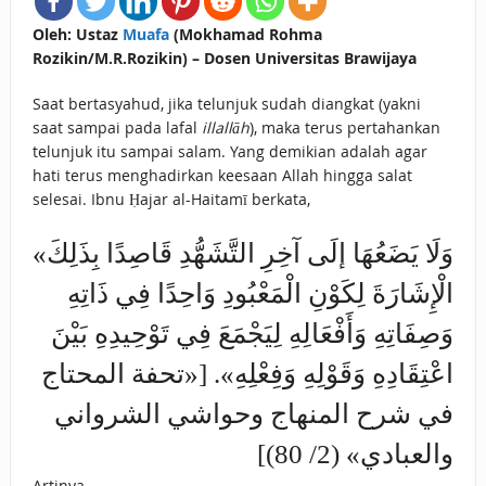
Oleh: Ustaz
Muafa
(Mokhamad Rohma
Rozikin/M.R.Rozikin) – Dosen Universitas Brawijaya
Saat bertasyahud, jika telunjuk sudah diangkat (yakni
saat sampai pada lafal
illallāh
), maka terus pertahankan
telunjuk itu sampai salam. Yang demikian adalah agar
hati terus menghadirkan keesaan Allah hingga salat
selesai. Ibnu Ḥajar al-Haitamī berkata,
«وَلَا يَضَعُهَا إلَى آخِرِ التَّشَهُّدِ قَاصِدًا بِذَلِكَ
الْإِشَارَةَ لِكَوْنِ الْمَعْبُودِ وَاحِدًا فِي ذَاتِهِ
وَصِفَاتِهِ وَأَفْعَالِهِ لِيَجْمَعَ فِي تَوْحِيدِهِ بَيْنَ
اعْتِقَادِهِ وَقَوْلِهِ وَفِعْلِهِ». [«تحفة المحتاج
في شرح المنهاج وحواشي الشرواني
والعبادي» (2/ 80)]
Artinya,