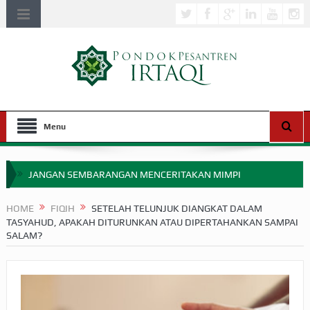
Menu
JANGAN SEMBARANGAN MENCERITAKAN MIMPI
APAKAH ULAMA SALEH PERLU MASUK SCOPUS?
HOME
FIQIH
SETELAH TELUNJUK DIANGKAT DALAM
TASYAHUD, APAKAH DITURUNKAN ATAU DIPERTAHANKAN SAMPAI
MIMPI YANG DIABAIKAN MENJELANG PERANG BADAR
SALAM?
APA HUKUM MEMPERCEPAT PEMBAYARAN ZAKAT
SEBELUM TIBA SAAT WAJIB?
HAKIKAT NIKMAT DI DUNIA!