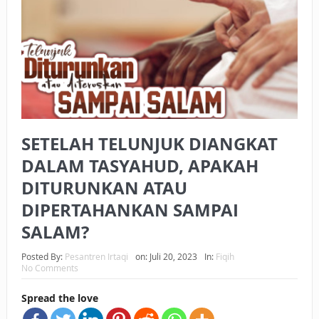
BAGAIMANA CARA MEMBAYAR ZAKAT UANG?
UANG HARAM BISA MENJADI HALAL JIKA SEBAB
KEPEMILIKANNYA BERUBAH
ISTIDLAL BATIL VS ISTIDLAL SYAR’I
BAHASA CINTA KARENA ALLAH
SETELAH TELUNJUK DIANGKAT
HUKUM MEMBAYAR ZAKAT DENGAN CARA MENGANGSUR
DALAM TASYAHUD, APAKAH
DITURUNKAN ATAU
HUKUM MEMBAYAR ZAKAT KEPADA KERABAT SENDIRI
DIPERTAHANKAN SAMPAI
SALAM?
Posted By:
Pesantren Irtaqi
on:
Juli 20, 2023
In:
Fiqih
No Comments
Spread the love