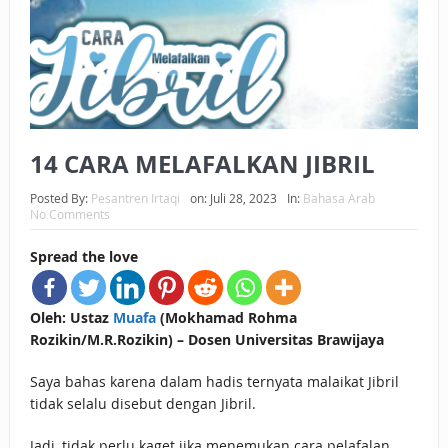
BAGAIMANA CARA MEMBAYAR ZAKAT UANG?
UANG HARAM BISA MENJADI HALAL JIKA SEBAB
KEPEMILIKANNYA BERUBAH
ISTIDLAL BATIL VS ISTIDLAL SYAR’I
14 CARA MELAFALKAN JIBRIL
BAHASA CINTA KARENA ALLAH
Posted By:
Pesantren Irtaqi
on:
Juli 28, 2023
In:
Bahasa Arab
No Comments
HUKUM MEMBAYAR ZAKAT DENGAN CARA MENGANGSUR
Spread the love
HUKUM MEMBAYAR ZAKAT KEPADA KERABAT SENDIRI
Oleh: Ustaz
Muafa
(Mokhamad Rohma
Rozikin/M.R.Rozikin) – Dosen Universitas Brawijaya
Saya bahas karena dalam hadis ternyata malaikat Jibril
tidak selalu disebut dengan Jibril.
Jadi, tidak perlu kaget jika menemukan cara pelafalan