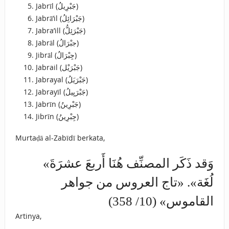
Jabrīl (جَبْرِيلُ)
Jabrā’il (جَبْرَائِلُ)
Jabra’ill (جَبْرَئِلُّ)
Jabrāl (جبْرَالُ)
Jibrāl (جِبْرَالُ)
Jabrail (جَبْرَيْل)
Jabrayal (جَبْرَيَلُ)
Jabrayīl (جَبْرَيِيلُ)
Jabrīn (جَبْرِينُ)
Jibrīn (جِبْرِينُ)
Murtaḍā al-Zabīdī berkata,
«وَقد ذَكَر المصنِّف هُنَا أَربعَ عشرَةَ
لُغَة». «تاج العروس من جواهر
القاموس» (10/ 358)
Artinya,