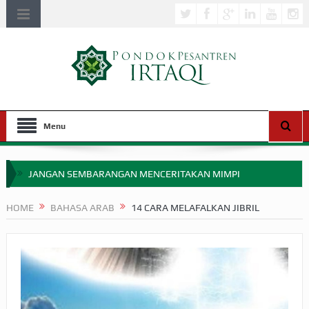
Menu
JANGAN SEMBARANGAN MENCERITAKAN MIMPI
APAKAH ULAMA SALEH PERLU MASUK SCOPUS?
HOME
BAHASA ARAB
14 CARA MELAFALKAN JIBRIL
MIMPI YANG DIABAIKAN MENJELANG PERANG BADAR
APA HUKUM MEMPERCEPAT PEMBAYARAN ZAKAT
SEBELUM TIBA SAAT WAJIB?
HAKIKAT NIKMAT DI DUNIA!