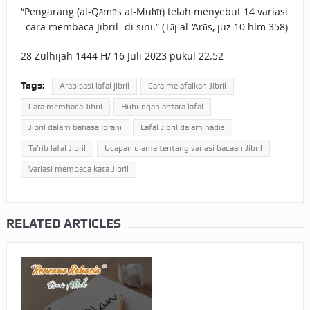
“Pengarang (al-Qāmūs al-Muḥīṭ) telah menyebut 14 variasi
–cara membaca Jibril- di sini.” (Tāj al-‘Arūs, juz 10 hlm 358)
28 Zulhijah 1444 H/ 16 Juli 2023 pukul 22.52
Tags:
Arabisasi lafal jibril
Cara melafalkan Jibril
Cara membaca Jibril
Hubungan antara lafal
Jibril dalam bahasa Ibrani
Lafal Jibril dalam hadis
Ta’rib lafal Jibril
Ucapan ulama tentang variasi bacaan Jibril
Variasi membaca kata Jibril
RELATED ARTICLES