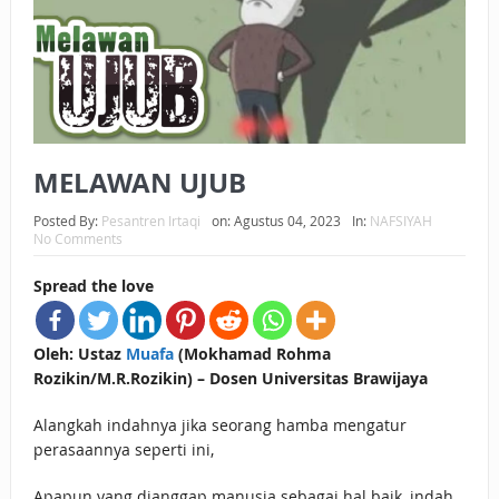
BAGAIMANA CARA MEMBAYAR ZAKAT UANG?
UANG HARAM BISA MENJADI HALAL JIKA SEBAB
KEPEMILIKANNYA BERUBAH
ISTIDLAL BATIL VS ISTIDLAL SYAR’I
MELAWAN UJUB
BAHASA CINTA KARENA ALLAH
Posted By:
Pesantren Irtaqi
on:
Agustus 04, 2023
In:
NAFSIYAH
No Comments
HUKUM MEMBAYAR ZAKAT DENGAN CARA MENGANGSUR
Spread the love
HUKUM MEMBAYAR ZAKAT KEPADA KERABAT SENDIRI
Oleh: Ustaz
Muafa
(Mokhamad Rohma
Rozikin/M.R.Rozikin) – Dosen Universitas Brawijaya
Alangkah indahnya jika seorang hamba mengatur
perasaannya seperti ini,
Apapun yang dianggap manusia sebagai hal baik, indah,