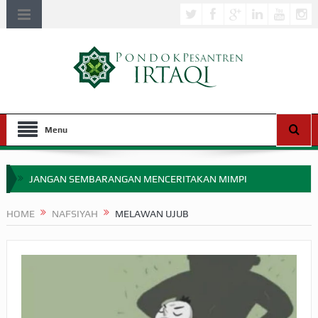
Menu
JANGAN SEMBARANGAN MENCERITAKAN MIMPI
APAKAH ULAMA SALEH PERLU MASUK SCOPUS?
HOME
NAFSIYAH
MELAWAN UJUB
MIMPI YANG DIABAIKAN MENJELANG PERANG BADAR
APA HUKUM MEMPERCEPAT PEMBAYARAN ZAKAT
SEBELUM TIBA SAAT WAJIB?
HAKIKAT NIKMAT DI DUNIA!