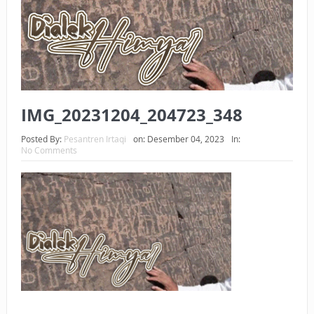
BAGAIMANA CARA MEMBAYAR ZAKAT UANG?
UANG HARAM BISA MENJADI HALAL JIKA SEBAB
KEPEMILIKANNYA BERUBAH
ISTIDLAL BATIL VS ISTIDLAL SYAR’I
IMG_20231204_204723_348
BAHASA CINTA KARENA ALLAH
Posted By:
Pesantren Irtaqi
on:
Desember 04, 2023
In:
No Comments
HUKUM MEMBAYAR ZAKAT DENGAN CARA MENGANGSUR
HUKUM MEMBAYAR ZAKAT KEPADA KERABAT SENDIRI