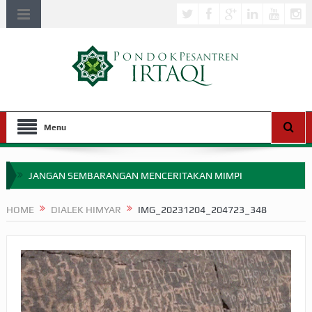
Menu
JANGAN SEMBARANGAN MENCERITAKAN MIMPI
APAKAH ULAMA SALEH PERLU MASUK SCOPUS?
HOME
DIALEK HIMYAR
IMG_20231204_204723_348
MIMPI YANG DIABAIKAN MENJELANG PERANG BADAR
APA HUKUM MEMPERCEPAT PEMBAYARAN ZAKAT
SEBELUM TIBA SAAT WAJIB?
HAKIKAT NIKMAT DI DUNIA!