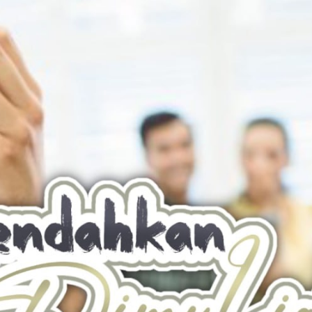
AKAT UANG?
UANG HARAM BISA MENJADI HALAL JIKA SEBAB K
’I
BAHASA CINTA KARENA ALLAH
HUKUM MEMBAYAR ZAKA
DA KERABAT SENDIRI