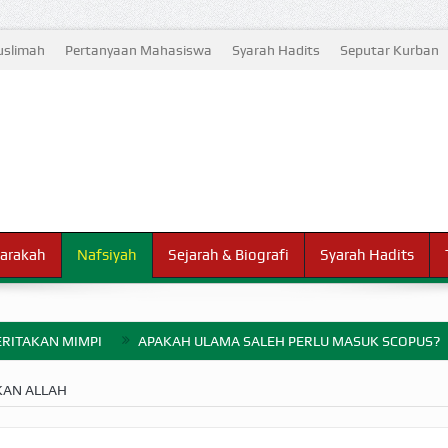
slimah
Pertanyaan Mahasiswa
Syarah Hadits
Seputar Kurban
arakah
Nafsiyah
Sejarah & Biografi
Syarah Hadits
RITAKAN MIMPI
APAKAH ULAMA SALEH PERLU MASUK SCOPUS?
ELANG PERANG BADAR
KAN ALLAH
AYARAN ZAKAT SEBELUM TIBA SAAT WAJIB?
HAKIKAT NIKMAT D