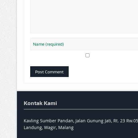
Kontak Kami
Kavling Sumber Pandan, Jalan Gunung Jati, Rt. 23 Rw.0
Landung, Wagir, Malang