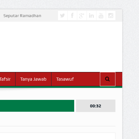
Seputar Ramadhan
Tafsir
Tanya Jawab
Tasawuf
00:32
I DUNIA!