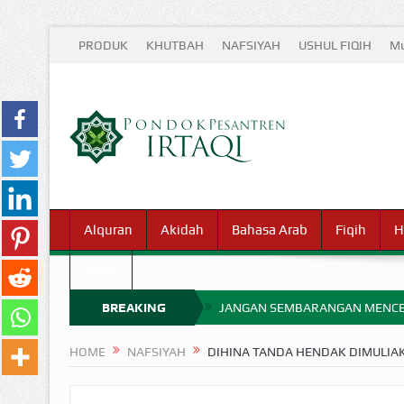
PRODUK
KHUTBAH
NAFSIYAH
USHUL FIQIH
Mu
Alquran
Akidah
Bahasa Arab
Fiqih
H
Waris
BREAKING
JANGAN SEMBARANGAN MENCE
MIMPI YANG DIABAIKAN MENJ
NEWS
HOME
NAFSIYAH
DIHINA TANDA HENDAK DIMULIA
APA HUKUM MEMPERCEPAT PEMB