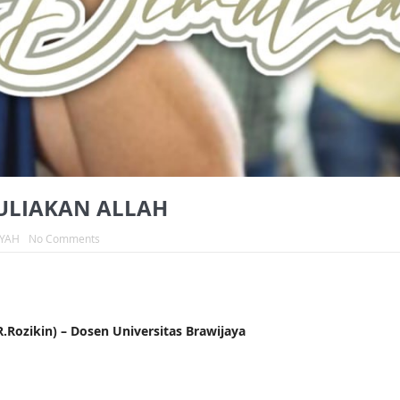
ULIAKAN ALLAH
IYAH
No Comments
ozikin) – Dosen Universitas Brawijaya