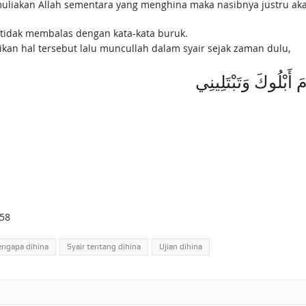
uliakan Allah sementara yang menghina maka nasibnya justru akan
 tidak membalas dengan kata-kata buruk.
an hal tersebut lalu muncullah dalam syair sejak zaman dulu,
 أَبْلُوكَ وَتَبْتَلِينِي
.58
ngapa dihina
Syair tentang dihina
Ujian dihina