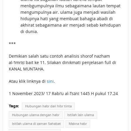
menbgumpulnya ilmu sebagaimana lautan tempat
mengumpulnya air. ulama juga menjadi wasilah
hidupnya hati yang membuat bahagia abadi di
akhirat sebagaimana air menjadi sebab kehidupan
di dunia.
***
Demikian salah satu contoh analisis shorof nazham
al-‘Imrīṭī bait ke 11. Silakan dinikmati penjelasan full di
KANAL MUNTAHA.
Atau klik linknya di
sini
.
1 November 2023/ 17 Rabi’u al-Tsānī 1445 H pukul 17.24
Tags:
Hubungan habr dari hibr tinta
Hubungan ulama dengan habr
Istilah lain ulama
Istilah ulama di zaman Sahabat
Makna habr