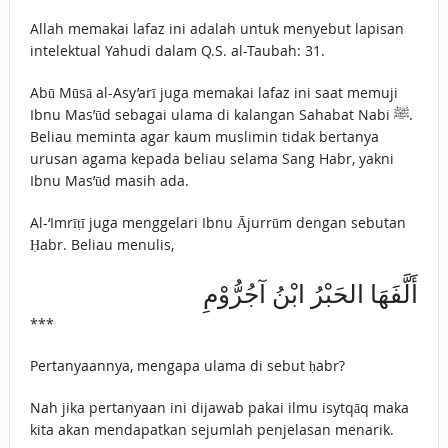
Allah memakai lafaz ini adalah untuk menyebut lapisan
intelektual Yahudi dalam Q.S. al-Taubah: 31.
Abū Mūsā al-Asy’arī juga memakai lafaz ini saat memuji
Ibnu Mas’ūd sebagai ulama di kalangan Sahabat Nabi ﷺ.
Beliau meminta agar kaum muslimin tidak bertanya
urusan agama kepada beliau selama Sang Habr, yakni
Ibnu Mas’ūd masih ada.
Al-‘Imrīṭī juga menggelari Ibnu Ājurrūm dengan sebutan
Ḥabr. Beliau menulis,
أَلَّفَهَا الحَبْرُ ابْنُ آجُرُّوْمِ
***
Pertanyaannya, mengapa ulama di sebut ḥabr?
Nah jika pertanyaan ini dijawab pakai ilmu isytqāq maka
kita akan mendapatkan sejumlah penjelasan menarik.