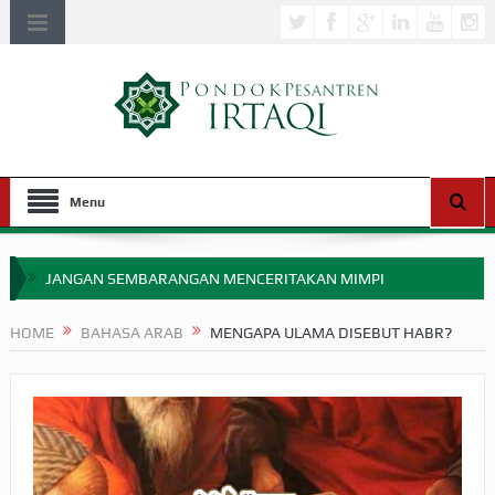
Menu
JANGAN SEMBARANGAN MENCERITAKAN MIMPI
APAKAH ULAMA SALEH PERLU MASUK SCOPUS?
HOME
BAHASA ARAB
MENGAPA ULAMA DISEBUT HABR?
MIMPI YANG DIABAIKAN MENJELANG PERANG BADAR
APA HUKUM MEMPERCEPAT PEMBAYARAN ZAKAT
SEBELUM TIBA SAAT WAJIB?
HAKIKAT NIKMAT DI DUNIA!