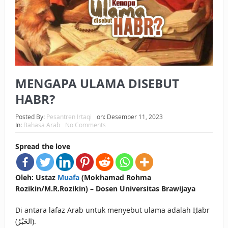
BAGAIMANA CARA MEMBAYAR ZAKAT UANG?
UANG HARAM BISA MENJADI HALAL JIKA SEBAB
KEPEMILIKANNYA BERUBAH
ISTIDLAL BATIL VS ISTIDLAL SYAR’I
MENGAPA ULAMA DISEBUT
BAHASA CINTA KARENA ALLAH
HABR?
HUKUM MEMBAYAR ZAKAT DENGAN CARA MENGANGSUR
Posted By:
Pesantren Irtaqi
on:
Desember 11, 2023
In:
Bahasa Arab
No Comments
HUKUM MEMBAYAR ZAKAT KEPADA KERABAT SENDIRI
Spread the love
Oleh: Ustaz
Muafa
(Mokhamad Rohma
Rozikin/M.R.Rozikin) – Dosen Universitas Brawijaya
Di antara lafaz Arab untuk menyebut ulama adalah Ḥabr
(الحَبْرُ).