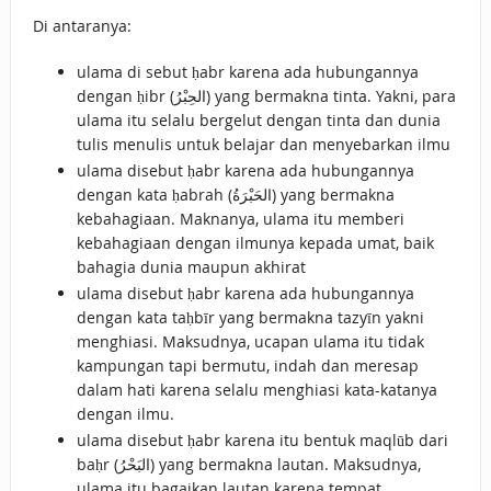
Di antaranya:
ulama di sebut ḥabr karena ada hubungannya
dengan ḥibr (الحِبْرُ) yang bermakna tinta. Yakni, para
ulama itu selalu bergelut dengan tinta dan dunia
tulis menulis untuk belajar dan menyebarkan ilmu
ulama disebut ḥabr karena ada hubungannya
dengan kata ḥabrah (الحَبْرَةُ) yang bermakna
kebahagiaan. Maknanya, ulama itu memberi
kebahagiaan dengan ilmunya kepada umat, baik
bahagia dunia maupun akhirat
ulama disebut ḥabr karena ada hubungannya
dengan kata taḥbīr yang bermakna tazyīn yakni
menghiasi. Maksudnya, ucapan ulama itu tidak
kampungan tapi bermutu, indah dan meresap
dalam hati karena selalu menghiasi kata-katanya
dengan ilmu.
ulama disebut ḥabr karena itu bentuk maqlūb dari
baḥr (البَحْرُ) yang bermakna lautan. Maksudnya,
ulama itu bagaikan lautan karena tempat