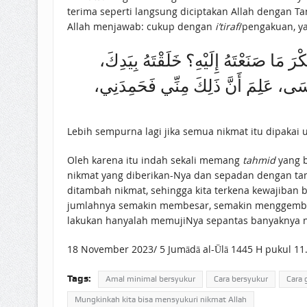
terima seperti langsung diciptakan Allah dengan T
Allah menjawab: cukup dengan
i’tiraf
/pengakuan, ya
 مَا صَنَعْتَهُ إِلَيْهِ؟ خَلَقْتَهُ بِيَدِكَ
‌ُوسَى، عَلِمَ أَنَّ ذَلِكَ مِنِّي فَحَمِدَنِي
Oleh karena itu indah sekali memang
tahmid
yang b
nikmat yang diberikan-Nya dan sepadan dengan tamb
ditambah nikmat, sehingga kita terkena kewajiban b
jumlahnya semakin membesar, semakin menggembung
lakukan hanyalah memujiNya sepantas banyaknya 
18 November 2023/ 5 Jumādā al-Ūlā 1445 H pukul 11
Tags:
Amal minimal bersyukur
Cara bersyukur
Cara 
Mungkinkah kita bisa mensyukuri nikmat Allah