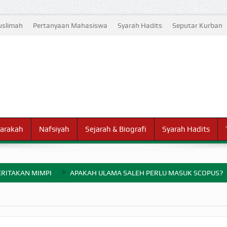
slimah
Pertanyaan Mahasiswa
Syarah Hadits
Seputar Kurban
arakah
Nafsiyah
Sejarah & Biografi
Syarah Hadits
RITAKAN MIMPI
APAKAH ULAMA SALEH PERLU MASUK SCOPUS?
ELANG PERANG BADAR
AYARAN ZAKAT SEBELUM TIBA SAAT WAJIB?
HAKIKAT NIKMAT D