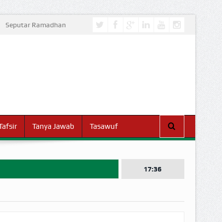
Seputar Ramadhan
Tafsir
Tanya Jawab
Tasawuf
17:36
I DUNIA!