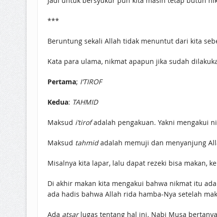
Jadi untuk bersyukur pun kita masih tetap butuh ni
***
Beruntung sekali Allah tidak menuntut dari kita seb
Kata para ulama, nikmat apapun jika sudah dilakuk
Pertama
;
I’TIROF
Kedua
:
TAHMID
Maksud
i’tirof
adalah pengakuan. Yakni mengakui nik
Maksud
tahmid
adalah memuji dan menyanjung Alla
Misalnya kita lapar, lalu dapat rezeki bisa makan, 
Di akhir makan kita mengakui bahwa nikmat itu ad
ada hadis bahwa Allah rida hamba-Nya setelah ma
Ada
atsar
lugas tentang hal ini. Nabi Musa bertany