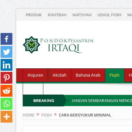
PRODUK
KHUTBAH
NAFSIYAH
USHUL FIQIH
Mu
Alquran
Akidah
Bahasa Arab
Fiqih
H
Waris
BREAKING
JANGAN SEMBARANGAN MENCE
MIMPI YANG DIABAIKAN MENJ
NEWS
HOME
FIQIH
CARA BERSYUKUR MINIMAL
APA HUKUM MEMPERCEPAT PEMB