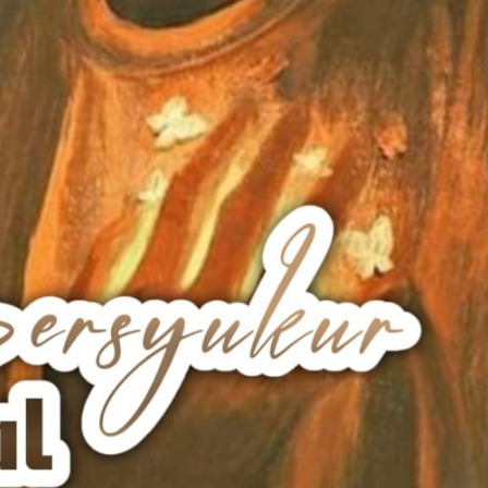
AKAT UANG?
UANG HARAM BISA MENJADI HALAL JIKA SEBAB K
’I
BAHASA CINTA KARENA ALLAH
HUKUM MEMBAYAR ZAKA
DA KERABAT SENDIRI