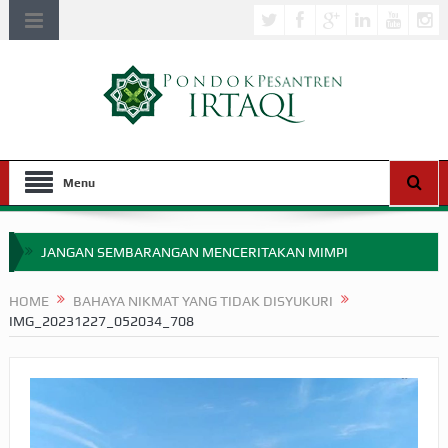
Menu
JANGAN SEMBARANGAN MENCERITAKAN MIMPI
APAKAH ULAMA SALEH PERLU MASUK SCOPUS?
HOME
BAHAYA NIKMAT YANG TIDAK DISYUKURI
IMG_20231227_052034_708
MIMPI YANG DIABAIKAN MENJELANG PERANG BADAR
APA HUKUM MEMPERCEPAT PEMBAYARAN ZAKAT
SEBELUM TIBA SAAT WAJIB?
HAKIKAT NIKMAT DI DUNIA!