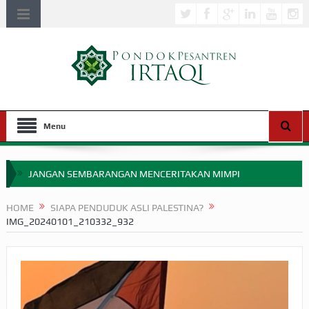
Menu
JANGAN SEMBARANGAN MENCERITAKAN MIMPI
APAKAH ULAMA SALEH PERLU MASUK SCOPUS?
HOME
SIAPA PENDUDUK ASLI PALESTINA?
IMG_20240101_210332_932
MIMPI YANG DIABAIKAN MENJELANG PERANG BADAR
APA HUKUM MEMPERCEPAT PEMBAYARAN ZAKAT
SEBELUM TIBA SAAT WAJIB?
HAKIKAT NIKMAT DI DUNIA!