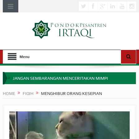
Menu
JANGAN SEMBARANGAN MENCERITAKAN MIMPI
APAKAH ULAMA SALEH PERLU MASUK SCOPUS?
HOME
FIQIH
MENGHIBUR ORANG KESEPIAN
MIMPI YANG DIABAIKAN MENJELANG PERANG BADAR
APA HUKUM MEMPERCEPAT PEMBAYARAN ZAKAT
SEBELUM TIBA SAAT WAJIB?
HAKIKAT NIKMAT DI DUNIA!