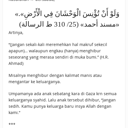
«وَلَوْ أَنْ تُؤْنِسَ الْوَحْشَانَ فِي الْأَرْضِ».
«مسند أحمد» (25/ 310 ط الرسالة)
Artinya,
“(Jangan sekali-kali meremehkan hal makruf sekecil
apapun)… walaupun engkau (hanya) menghibur
seseorang yang merasa sendiri di muka bumi.” (H.R.
Ahmad)
Misalnya menghibur dengan kalimat manis atau
mengantar ke keluarganya.
Umpamanya ada anak sebatang kara di Gaza krn semua
keluarganya syahid. Lalu anak tersebut dihibur, “Jangan
sedih. Kamu punya keluarga baru insya Allah dengan
kami.”
***