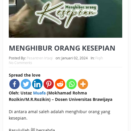
BAGAIMANA CARA MEMBAYAR ZAKAT UANG?
UANG HARAM BISA MENJADI HALAL JIKA SEBAB
KEPEMILIKANNYA BERUBAH
ISTIDLAL BATIL VS ISTIDLAL SYAR’I
MENGHIBUR ORANG KESEPIAN
BAHASA CINTA KARENA ALLAH
Posted By:
Pesantren Irtaqi
on:
Januari 02, 2024
In:
Fiqih
No Comments
HUKUM MEMBAYAR ZAKAT DENGAN CARA MENGANGSUR
Spread the love
HUKUM MEMBAYAR ZAKAT KEPADA KERABAT SENDIRI
Oleh: Ustaz
Muafa
(Mokhamad Rohma
Rozikin/M.R.Rozikin) – Dosen Universitas Brawijaya
Di antara amal saleh adalah menghibur orang yang
kesepian.
Rasulullah ﷺ bersabda,