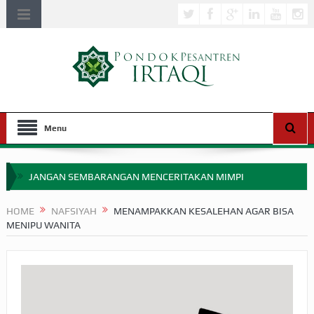
Menu
JANGAN SEMBARANGAN MENCERITAKAN MIMPI
APAKAH ULAMA SALEH PERLU MASUK SCOPUS?
HOME
NAFSIYAH
MENAMPAKKAN KESALEHAN AGAR BISA
MENIPU WANITA
MIMPI YANG DIABAIKAN MENJELANG PERANG BADAR
APA HUKUM MEMPERCEPAT PEMBAYARAN ZAKAT
SEBELUM TIBA SAAT WAJIB?
HAKIKAT NIKMAT DI DUNIA!