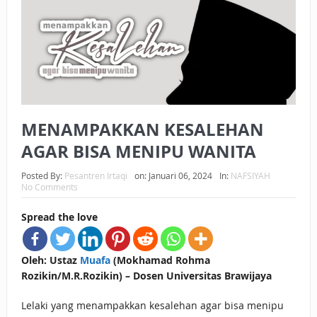
BAGAIMANA CARA MEMBAYAR ZAKAT UANG?
UANG HARAM BISA MENJADI HALAL JIKA SEBAB
KEPEMILIKANNYA BERUBAH
ISTIDLAL BATIL VS ISTIDLAL SYAR’I
MENAMPAKKAN KESALEHAN
BAHASA CINTA KARENA ALLAH
AGAR BISA MENIPU WANITA
HUKUM MEMBAYAR ZAKAT DENGAN CARA MENGANGSUR
Posted By:
Pesantren Irtaqi
on:
Januari 06, 2024
In:
NAFSIYAH
HUKUM MEMBAYAR ZAKAT KEPADA KERABAT SENDIRI
No Comments
Spread the love
Oleh: Ustaz
Muafa
(Mokhamad Rohma
Rozikin/M.R.Rozikin) – Dosen Universitas Brawijaya
Lelaki yang menampakkan kesalehan agar bisa menipu