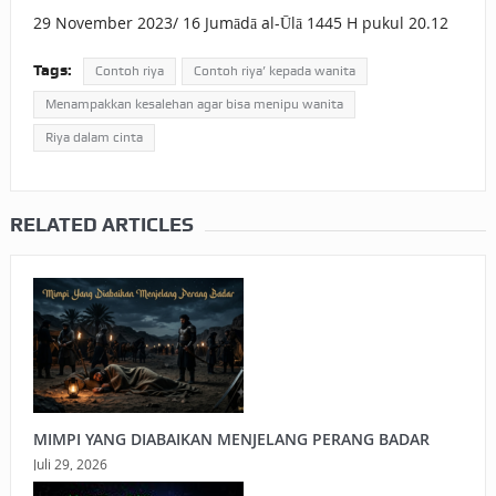
29 November 2023/ 16 Jumādā al-Ūlā 1445 H pukul 20.12
Tags:
Contoh riya
Contoh riya’ kepada wanita
Menampakkan kesalehan agar bisa menipu wanita
Riya dalam cinta
RELATED ARTICLES
MIMPI YANG DIABAIKAN MENJELANG PERANG BADAR
Juli 29, 2026