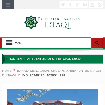
Menu
JANGAN SEMBARANGAN MENCERITAKAN MIMPI
APAKAH ULAMA SALEH PERLU MASUK SCOPUS?
HOME
BAHAYA MENJADIKAN URUSAN AKHIRAT UNTUK TARGET
DUNIAWI
IMG_20240120_162801_229
MIMPI YANG DIABAIKAN MENJELANG PERANG BADAR
APA HUKUM MEMPERCEPAT PEMBAYARAN ZAKAT
SEBELUM TIBA SAAT WAJIB?
HAKIKAT NIKMAT DI DUNIA!