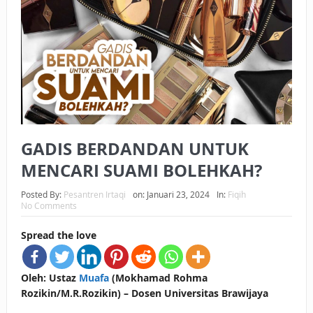
SALEH PERLU
MASUK SCOPUS?
MIMPI YANG
DIABAIKAN
MENJELANG
GADIS BERDANDAN UNTUK
PERANG BADAR
MENCARI SUAMI BOLEHKAH?
APA HUKUM
Posted By:
Pesantren Irtaqi
on:
Januari 23, 2024
In:
Fiqih
MEMPERCEPAT
No Comments
PEMBAYARAN
Spread the love
ZAKAT SEBELUM
Oleh: Ustaz
Muafa
(Mokhamad Rohma
TIBA SAAT WAJIB?
Rozikin/M.R.Rozikin) – Dosen Universitas Brawijaya
HAKIKAT