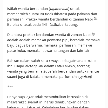
BAHASA CINTA
Istilah wanita berdandan (
tajammalat
) untuk
KARENA ALLAH
memperoleh suami itu tidak dibatasi pada pakaian dan
HUKUM
perhiasan. Praktek wanita berdandan di zaman Nabi ﷺ
itu bisa dilacak pada fikih
iḥdād
/berkabung.
MEMBAYAR ZAKAT
Di antara praktek berdandan wanita di zaman Nabi ﷺ
DENGAN CARA
adalah adalah memakai pewarna pipi, bercelak, memakai
baju bagus berwarna, memakai perhiasan, memakai
MENGANGSUR
pacar kuku, memakai pewarna tangan dan lain-lain.
HUKUM
Bahkan dalam salah satu riwayat sebagaimana dikutip
MEMBAYAR ZAKAT
Ibnu Ḥajar al-‘Asqalānī dalam Fatḥu al-Bārī, seorang
wanita yang bernama Subai’ah berdandan untuk mencari
KEPADA KERABAT
suami juga di katakan memakai parfum (
taṭayyabat
)!
SENDIRI
***
Hanya saja, agar tidak menimbulkan kerusakan di
masyarakat, syariat ini harus dihubungkan dengan
keharaman
tabarruj
. Kebolehan berdandan dalam