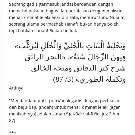
Seorang gadis (termasuk janda) berdandan dengan
NIKMAT DI DUNIA!
memakai pakaian bagus dan perhiasan dengan maksud
menarik minat lelaki agar dinikahi, menurut Ibnu Nujaim,
BAGAIMANA
seorang ulama bermazhab Hanafi, bukan hanya boleh,
tapi bahkan sunah! Beliau berkata,
CARA MEMBAYAR
ZAKAT UANG?
«وَتَحْلِيَةُ الْبَنَاتِ بِالْحُلِيِّ وَالْحُلَلِ ‌لِيُرَغِّبَ
‌فِيهِنَّ الرِّجَالَ سُنَّةٌ». «البحر الرائق
UANG HARAM
شرح كنز الدقائق ومنحة الخالق
BISA MENJADI
وتكملة الطوري» (3/ 87)
HALAL JIKA SEBAB
Artinya,
KEPEMILIKANNYA
“Mendandani putri-putri/anak gadis dengan perhiasan
BERUBAH
dan baju-baju (indah) untuk menarik minat lelaki (agar
ISTIDLAL BATIL
menikahinya) adalah sunah.” (al-Baḥr al-Rā’iq, juz 3 hlm
87)
VS ISTIDLAL SYAR’I
***