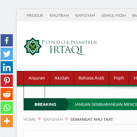
PRODUK
KHUTBAH
NAFSIYAH
USHUL FIQIH
Mu
Alquran
Akidah
Bahasa Arab
Fiqih
H
Waris
BREAKING
JANGAN SEMBARANGAN MENCE
MIMPI YANG DIABAIKAN MENJ
NEWS
HOME
NAFSIYAH
SEMANGAT AHLI TAAT
APA HUKUM MEMPERCEPAT PEMB