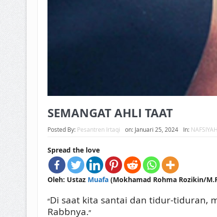
SEMANGAT AHLI TAAT
Posted By:
Pesantren Irtaqi
on:
Januari 25, 2024
In:
NAFSIYA
Spread the love
Oleh: Ustaz
Muafa
(Mokhamad Rohma Rozikin/M.R.R
Di saat kita santai dan tidur-tidura
“
Rabbnya.
”