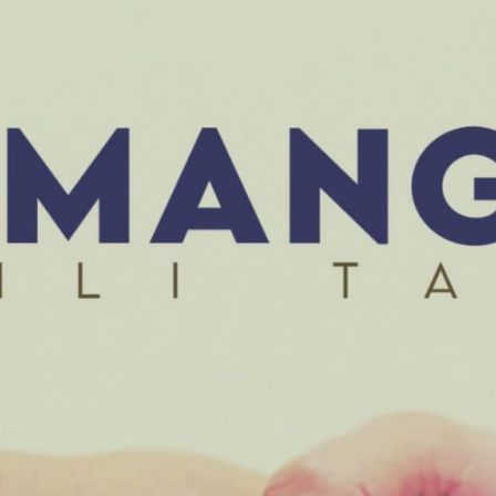
AKAT UANG?
UANG HARAM BISA MENJADI HALAL JIKA SEBAB K
’I
BAHASA CINTA KARENA ALLAH
HUKUM MEMBAYAR ZAKA
DA KERABAT SENDIRI