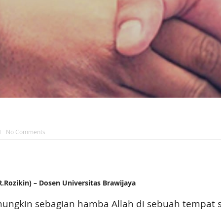
H
No Comments
ozikin) – Dosen Universitas Brawijaya
n, mungkin sebagian hamba Allah di sebuah tempa