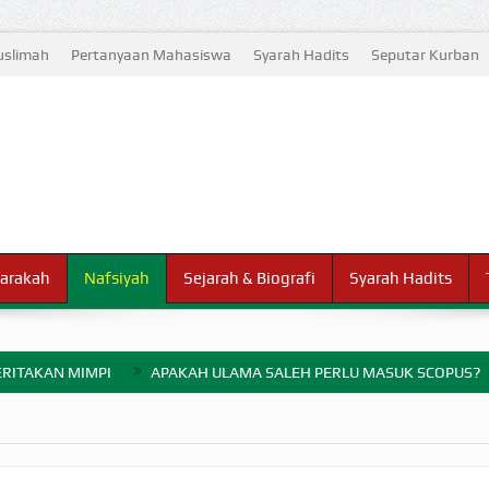
slimah
Pertanyaan Mahasiswa
Syarah Hadits
Seputar Kurban
arakah
Nafsiyah
Sejarah & Biografi
Syarah Hadits
RITAKAN MIMPI
APAKAH ULAMA SALEH PERLU MASUK SCOPUS?
ELANG PERANG BADAR
AYARAN ZAKAT SEBELUM TIBA SAAT WAJIB?
HAKIKAT NIKMAT D