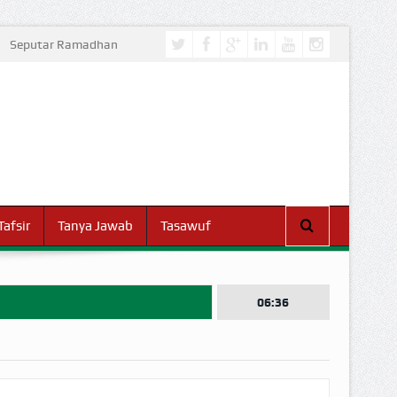
Seputar Ramadhan
Tafsir
Tanya Jawab
Tasawuf
06:36
I DUNIA!