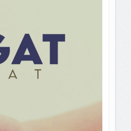
EPEMILIKANNYA BERUBAH
T DENGAN CARA MENGANGSUR