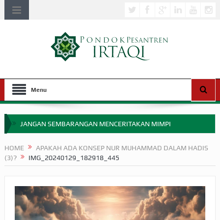
Menu
JANGAN SEMBARANGAN MENCERITAKAN MIMPI
APAKAH ULAMA SALEH PERLU MASUK SCOPUS?
HOME
APAKAH ADA KONSEP NUR MUHAMMAD DALAM HADIS
(3)?
IMG_20240129_182918_445
MIMPI YANG DIABAIKAN MENJELANG PERANG BADAR
APA HUKUM MEMPERCEPAT PEMBAYARAN ZAKAT
SEBELUM TIBA SAAT WAJIB?
HAKIKAT NIKMAT DI DUNIA!