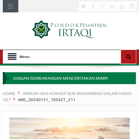
Menu
JANGAN SEMBARANGAN MENCERITAKAN MIMPI
APAKAH ULAMA SALEH PERLU MASUK SCOPUS?
HOME
APAKAH ADA KONSEP NUR MUHAMMAD DALAM HADIS
(9)?
IMG_20240131_195427_211
MIMPI YANG DIABAIKAN MENJELANG PERANG BADAR
APA HUKUM MEMPERCEPAT PEMBAYARAN ZAKAT
SEBELUM TIBA SAAT WAJIB?
HAKIKAT NIKMAT DI DUNIA!