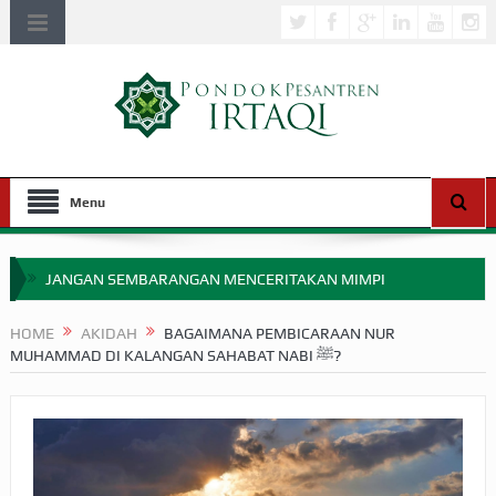
Menu
JANGAN SEMBARANGAN MENCERITAKAN MIMPI
APAKAH ULAMA SALEH PERLU MASUK SCOPUS?
HOME
AKIDAH
BAGAIMANA PEMBICARAAN NUR
MUHAMMAD DI KALANGAN SAHABAT NABI ﷺ?
MIMPI YANG DIABAIKAN MENJELANG PERANG BADAR
APA HUKUM MEMPERCEPAT PEMBAYARAN ZAKAT
SEBELUM TIBA SAAT WAJIB?
HAKIKAT NIKMAT DI DUNIA!