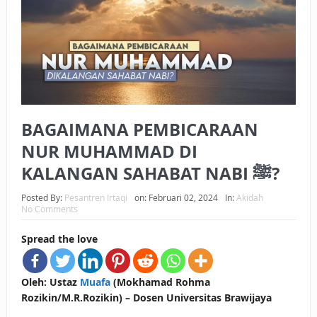
BAGAIMANA CARA MEMBAYAR ZAKAT UANG?
UANG HARAM BISA MENJADI HALAL JIKA SEBAB
KEPEMILIKANNYA BERUBAH
ISTIDLAL BATIL VS ISTIDLAL SYAR’I
BAGAIMANA PEMBICARAAN
BAHASA CINTA KARENA ALLAH
NUR MUHAMMAD DI
HUKUM MEMBAYAR ZAKAT DENGAN CARA MENGANGSUR
KALANGAN SAHABAT NABI ﷺ?
HUKUM MEMBAYAR ZAKAT KEPADA KERABAT SENDIRI
Posted By:
Pesantren Irtaqi
on:
Februari 02, 2024
In:
Akidah
No Comments
Spread the love
Oleh: Ustaz
Muafa
(Mokhamad Rohma
Rozikin/M.R.Rozikin) – Dosen Universitas Brawijaya