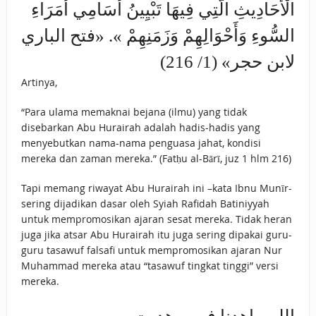
الْأَحَادِيثِ الَّتِي فِيهَا ‌تَبْيِينُ ‌أَسَامِي ‌أُمَرَاءِ
‌السُّوءِ وَأَحْوَالِهِمْ وَزَمَنِهِمْ ». «فتح الباري
لابن حجر» (1/ 216)
Artinya,
“Para ulama memaknai bejana (ilmu) yang tidak
disebarkan Abu Hurairah adalah hadis-hadis yang
menyebutkan nama-nama penguasa jahat, kondisi
mereka dan zaman mereka.” (Fatḥu al-Bārī, juz 1 hlm 216)
Tapi memang riwayat Abu Hurairah ini –kata Ibnu Munīr-
sering dijadikan dasar oleh Syiah Rafidah Batiniyyah
untuk mempromosikan ajaran sesat mereka. Tidak heran
juga jika atsar Abu Hurairah itu juga sering dipakai guru-
guru tasawuf falsafi untuk mempromosikan ajaran Nur
Muhammad mereka atau “tasawuf tingkat tinggi” versi
mereka.