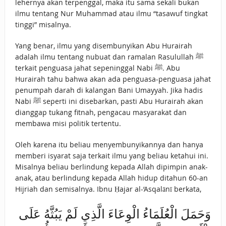
lehernya akan terpenggal, maka itu sama sekali bukan
ilmu tentang Nur Muhammad atau ilmu “tasawuf tingkat
tinggi” misalnya.
Yang benar, ilmu yang disembunyikan Abu Hurairah
adalah ilmu tentang nubuat dan ramalan Rasulullah ﷺ
terkait penguasa jahat sepeninggal Nabi ﷺ. Abu
Hurairah tahu bahwa akan ada penguasa-penguasa jahat
penumpah darah di kalangan Bani Umayyah. Jika hadis
Nabi ﷺ seperti ini disebarkan, pasti Abu Hurairah akan
dianggap tukang fitnah, pengacau masyarakat dan
membawa misi politik tertentu.
Oleh karena itu beliau menyembunyikannya dan hanya
memberi isyarat saja terkait ilmu yang beliau ketahui ini.
Misalnya beliau berlindung kepada Allah dipimpin anak-
anak, atau berlindung kepada Allah hidup ditahun 60-an
Hijriah dan semisalnya. Ibnu Ḥajar al-‘Asqalānī berkata,
وَحَمَلَ الْعُلَمَاءُ الْوِعَاءَ الَّذِي لَمْ يَبُثَّهُ عَلَى