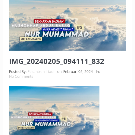
BAGAIMANA CARA MEMBAYAR ZAKAT UANG?
UANG HARAM BISA MENJADI HALAL JIKA SEBAB
KEPEMILIKANNYA BERUBAH
ISTIDLAL BATIL VS ISTIDLAL SYAR’I
BAHASA CINTA KARENA ALLAH
IMG_20240205_094111_832
HUKUM MEMBAYAR ZAKAT DENGAN CARA MENGANGSUR
Posted By:
Pesantren Irtaqi
on:
Februari 05, 2024
In:
No Comments
HUKUM MEMBAYAR ZAKAT KEPADA KERABAT SENDIRI