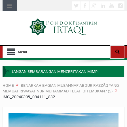
Menu
JANGAN SEMBARANGAN MENCERITAKAN MIMPI
APAKAH ULAMA SALEH PERLU MASUK SCOPUS?
HOME
BENARKAH BAGIAN MUSANNAF ABDUR RAZZĀQ YANG
MEMUAT RIWAYAT NUR MUHAMMAD TELAH DITEMUKAN? (5)
MIMPI YANG DIABAIKAN MENJELANG PERANG BADAR
IMG_20240205_094111_832
APA HUKUM MEMPERCEPAT PEMBAYARAN ZAKAT
SEBELUM TIBA SAAT WAJIB?
HAKIKAT NIKMAT DI DUNIA!