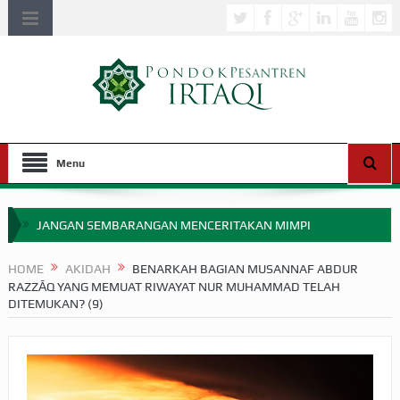
Menu
JANGAN SEMBARANGAN MENCERITAKAN MIMPI
APAKAH ULAMA SALEH PERLU MASUK SCOPUS?
HOME
AKIDAH
BENARKAH BAGIAN MUSANNAF ABDUR
RAZZĀQ YANG MEMUAT RIWAYAT NUR MUHAMMAD TELAH
MIMPI YANG DIABAIKAN MENJELANG PERANG BADAR
DITEMUKAN? (9)
APA HUKUM MEMPERCEPAT PEMBAYARAN ZAKAT
SEBELUM TIBA SAAT WAJIB?
HAKIKAT NIKMAT DI DUNIA!