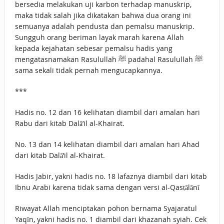
bersedia melakukan uji karbon terhadap manuskrip,
maka tidak salah jika dikatakan bahwa dua orang ini
semuanya adalah pendusta dan pemalsu manuskrip.
Sungguh orang beriman layak marah karena Allah
kepada kejahatan sebesar pemalsu hadis yang
mengatasnamakan Rasulullah ﷺ padahal Rasulullah ﷺ
sama sekali tidak pernah mengucapkannya.
***
Hadis no. 12 dan 16 kelihatan diambil dari amalan hari
Rabu dari kitab Dalā’il al-Khairat.
No. 13 dan 14 kelihatan diambil dari amalan hari Ahad
dari kitab Dalā’il al-Khairat.
Hadis Jabir, yakni hadis no. 18 lafaznya diambil dari kitab
Ibnu Arabi karena tidak sama dengan versi al-Qasṭālānī
Riwayat Allah menciptakan pohon bernama Syajaratul
Yaqīn, yakni hadis no. 1 diambil dari khazanah syiah. Cek