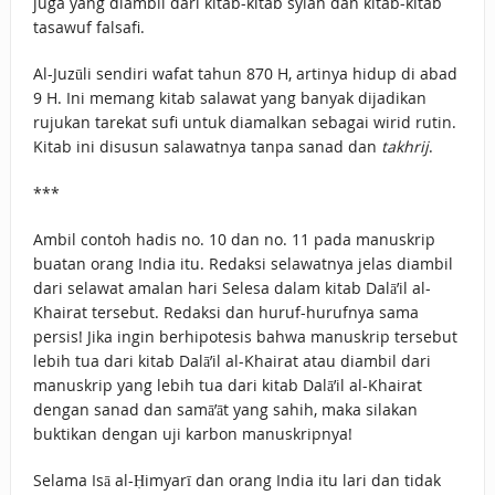
juga yang diambil dari kitab-kitab syiah dan kitab-kitab
tasawuf falsafi.
Al-Juzūli sendiri wafat tahun 870 H, artinya hidup di abad
9 H. Ini memang kitab salawat yang banyak dijadikan
rujukan tarekat sufi untuk diamalkan sebagai wirid rutin.
Kitab ini disusun salawatnya tanpa sanad dan
takhrij
.
***
Ambil contoh hadis no. 10 dan no. 11 pada manuskrip
buatan orang India itu. Redaksi selawatnya jelas diambil
dari selawat amalan hari Selesa dalam kitab Dalā’il al-
Khairat tersebut. Redaksi dan huruf-hurufnya sama
persis! Jika ingin berhipotesis bahwa manuskrip tersebut
lebih tua dari kitab Dalā’il al-Khairat atau diambil dari
manuskrip yang lebih tua dari kitab Dalā’il al-Khairat
dengan sanad dan samā’āt yang sahih, maka silakan
buktikan dengan uji karbon manuskripnya!
Selama Isā al-Ḥimyarī dan orang India itu lari dan tidak