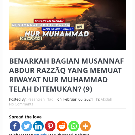
BAGAIMANA CARA MEMBAYAR ZAKAT UANG?
UANG HARAM BISA MENJADI HALAL JIKA SEBAB
KEPEMILIKANNYA BERUBAH
ISTIDLAL BATIL VS ISTIDLAL SYAR’I
BAHASA CINTA KARENA ALLAH
BENARKAH BAGIAN MUSANNAF
HUKUM MEMBAYAR ZAKAT DENGAN CARA MENGANGSUR
ABDUR RAZZĀQ YANG MEMUAT
RIWAYAT NUR MUHAMMAD
HUKUM MEMBAYAR ZAKAT KEPADA KERABAT SENDIRI
TELAH DITEMUKAN? (9)
Posted By:
Pesantren Irtaqi
on:
Februari 06, 2024
In:
Akidah
No Comments
Spread the love