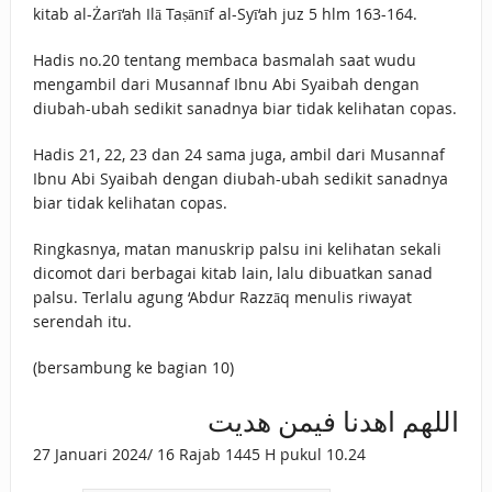
kitab al-Żarī‘ah Ilā Taṣānīf al-Syī‘ah juz 5 hlm 163-164.
Hadis no.20 tentang membaca basmalah saat wudu
mengambil dari Musannaf Ibnu Abi Syaibah dengan
diubah-ubah sedikit sanadnya biar tidak kelihatan copas.
Hadis 21, 22, 23 dan 24 sama juga, ambil dari Musannaf
Ibnu Abi Syaibah dengan diubah-ubah sedikit sanadnya
biar tidak kelihatan copas.
Ringkasnya, matan manuskrip palsu ini kelihatan sekali
dicomot dari berbagai kitab lain, lalu dibuatkan sanad
palsu. Terlalu agung ‘Abdur Razzāq menulis riwayat
serendah itu.
(bersambung ke bagian 10)
اللهم اهدنا فيمن هديت
27 Januari 2024/ 16 Rajab 1445 H pukul 10.24