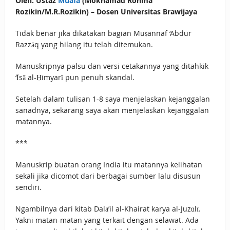
Oleh: Ustaz
Muafa
(Mokhamad Rohma
Rozikin/M.R.Rozikin) – Dosen Universitas Brawijaya
Tidak benar jika dikatakan bagian Muṣannaf ‘Abdur
Razzāq yang hilang itu telah ditemukan.
Manuskripnya palsu dan versi cetakannya yang ditahkik
‘Īsā al-Ḥimyarī pun penuh skandal.
Setelah dalam tulisan 1-8 saya menjelaskan kejanggalan
sanadnya, sekarang saya akan menjelaskan kejanggalan
matannya.
***
Manuskrip buatan orang India itu matannya kelihatan
sekali jika dicomot dari berbagai sumber lalu disusun
sendiri.
Ngambilnya dari kitab Dalā’il al-Khairat karya al-Juzūlī.
Yakni matan-matan yang terkait dengan selawat. Ada