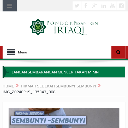
Menu
JANGAN SEMBARANGAN MENCERITAKAN MIMPI
APAKAH ULAMA SALEH PERLU MASUK SCOPUS?
HOME
HIKMAH SEDEKAH SEMBUNYI-SEMBUNYI
IMG_20240219_135343_008
MIMPI YANG DIABAIKAN MENJELANG PERANG BADAR
APA HUKUM MEMPERCEPAT PEMBAYARAN ZAKAT
SEBELUM TIBA SAAT WAJIB?
HAKIKAT NIKMAT DI DUNIA!