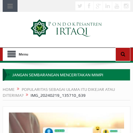
Menu
JANGAN SEMBARANGAN MENCERITAKAN MIMPI
APAKAH ULAMA SALEH PERLU MASUK SCOPUS?
HOME
POPULARITAS SEBAGAI ULAMA ITU DIKEJAR ATAU
DITERIMA?
IMG_20240219_135710_639
MIMPI YANG DIABAIKAN MENJELANG PERANG BADAR
APA HUKUM MEMPERCEPAT PEMBAYARAN ZAKAT
SEBELUM TIBA SAAT WAJIB?
HAKIKAT NIKMAT DI DUNIA!