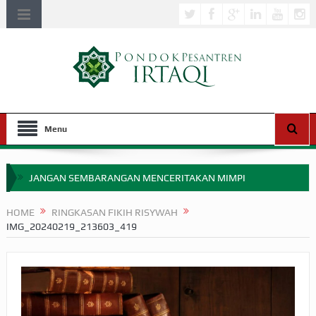
Menu
JANGAN SEMBARANGAN MENCERITAKAN MIMPI
APAKAH ULAMA SALEH PERLU MASUK SCOPUS?
HOME
RINGKASAN FIKIH RISYWAH
IMG_20240219_213603_419
MIMPI YANG DIABAIKAN MENJELANG PERANG BADAR
APA HUKUM MEMPERCEPAT PEMBAYARAN ZAKAT
SEBELUM TIBA SAAT WAJIB?
HAKIKAT NIKMAT DI DUNIA!