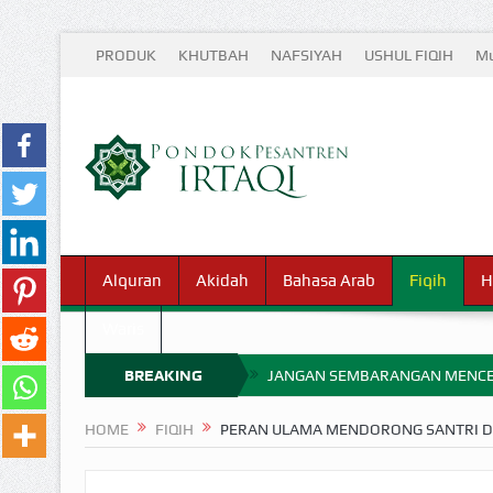
PRODUK
KHUTBAH
NAFSIYAH
USHUL FIQIH
Mu
Alquran
Akidah
Bahasa Arab
Fiqih
H
Waris
BREAKING
JANGAN SEMBARANGAN MENCE
MIMPI YANG DIABAIKAN MENJ
NEWS
HOME
FIQIH
PERAN ULAMA MENDORONG SANTRI D
APA HUKUM MEMPERCEPAT PEMB