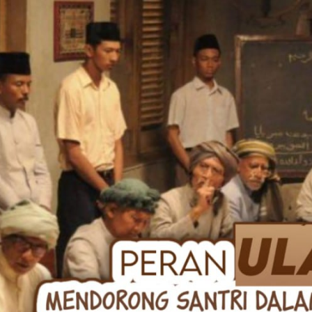
AKAT UANG?
UANG HARAM BISA MENJADI HALAL JIKA SEBAB K
’I
BAHASA CINTA KARENA ALLAH
HUKUM MEMBAYAR ZAKA
DA KERABAT SENDIRI