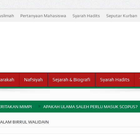
slimah
Pertanyaan Mahasiswa
Syarah Hadits
Seputar Kurban
arakah
Nafsiyah
Sejarah & Biografi
Syarah Hadits
RITAKAN MIMPI
APAKAH ULAMA SALEH PERLU MASUK SCOPUS?
ELANG PERANG BADAR
ALAM BIRRUL WALIDAIN
AYARAN ZAKAT SEBELUM TIBA SAAT WAJIB?
HAKIKAT NIKMAT D