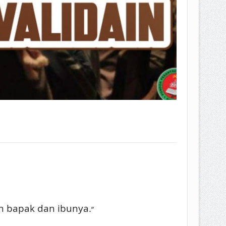
n bapak dan ibunya.
”