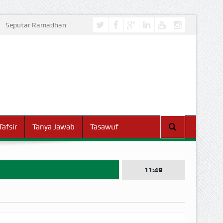
Seputar Ramadhan
Tafsir
Tanya Jawab
Tasawuf
11:49
I DUNIA!