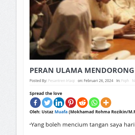
PERAN ULAMA MENDORONG S
Posted By:
Pesantren Irtaqi
on:
Februari 26, 2024
In:
Fiqih
N
Spread the love
Oleh: Ustaz
Muafa
(Mokhamad Rohma Rozikin/M.R.R
Yang boleh mencium tangan saya hari
“