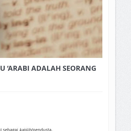
U ‘ARABI ADALAH SEORANG
bī sebagai
każżāb
/pendusta.