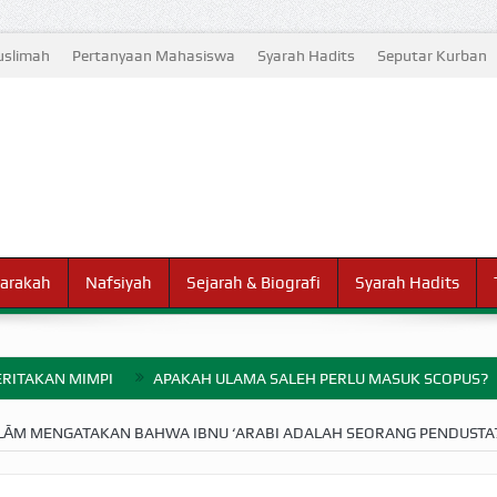
slimah
Pertanyaan Mahasiswa
Syarah Hadits
Seputar Kurban
arakah
Nafsiyah
Sejarah & Biografi
Syarah Hadits
RITAKAN MIMPI
APAKAH ULAMA SALEH PERLU MASUK SCOPUS?
ELANG PERANG BADAR
ALĀM MENGATAKAN BAHWA IBNU ‘ARABI ADALAH SEORANG PENDUSTA
AYARAN ZAKAT SEBELUM TIBA SAAT WAJIB?
HAKIKAT NIKMAT D