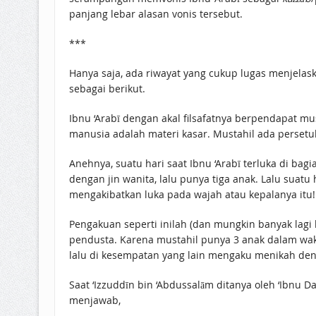
panjang lebar alasan vonis tersebut.
***
Hanya saja, ada riwayat yang cukup lugas menjelask
sebagai berikut.
Ibnu ‘Arabī dengan akal filsafatnya berpendapat m
manusia adalah materi kasar. Mustahil ada perset
Anehnya, suatu hari saat Ibnu ‘Arabī terluka di ba
dengan jin wanita, lalu punya tiga anak. Lalu suat
mengakibatkan luka pada wajah atau kepalanya itu!
Pengakuan seperti inilah (dan mungkin banyak lagi 
pendusta. Karena mustahil punya 3 anak dalam wakt
lalu di kesempatan yang lain mengaku menikah den
Saat ‘Izzuddīn bin ‘Abdussalām ditanya oleh ‘Ibnu Da
menjawab,