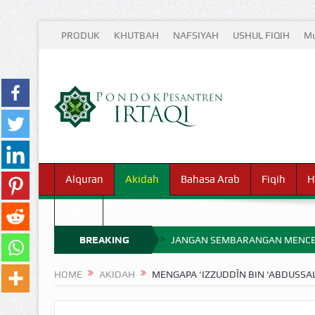
PRODUK
KHUTBAH
NAFSIYAH
USHUL FIQIH
Mu
Alquran
Akidah
Bahasa Arab
Fiqih
H
Waris
BREAKING
JANGAN SEMBARANGAN MENCE
MIMPI YANG DIABAIKAN MENJ
NEWS
HOME
AKIDAH
MENGAPA ‘IZZUDDĪN BIN ‘ABDUSS
APA HUKUM MEMPERCEPAT PEMB