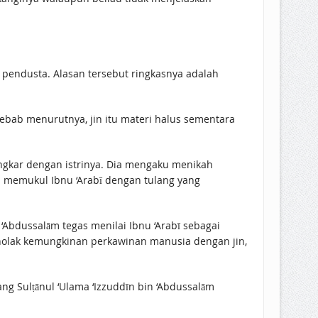
 pendusta. Alasan tersebut ringkasnya adalah
ebab menurutnya, jin itu materi halus sementara
tengkar dengan istrinya. Dia mengaku menikah
an memukul Ibnu ‘Arabī dengan tulang yang
‘Abdussalām tegas menilai Ibnu ‘Arabī sebagai
enolak kemungkinan perkawinan manusia dengan jin,
ng Sulṭānul ‘Ulama ‘Izzuddīn bin ‘Abdussalām