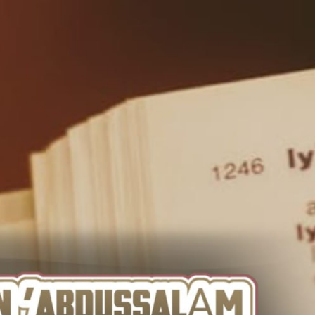
AKAT UANG?
UANG HARAM BISA MENJADI HALAL JIKA SEBAB K
’I
BAHASA CINTA KARENA ALLAH
HUKUM MEMBAYAR ZAKA
DA KERABAT SENDIRI