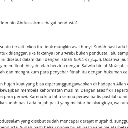
uddīn bin ‘Abdussalām sebagai pendusta?
sesuatu terkait tokoh itu tidak mungkin asal bunyi. Sudah pasti a
uk dilanggar. Jika faktanya Ibnu ‘Arabī bukan pendusta, lalu samp
ini disebut dalam dalil dengan istilah
buhtān
(البهتان). Dosan
ng memfitnah Aisyah telah berzina dengan Ṣafwān bin al-Mu’aṭṭal.
ah dan menghukum para penyebar fitnah itu dengan hukuman cam
an hujah kuat yang bisa dipertanggungjawabkan di hadapan Allah
i kewajiban membela kehormatan muslim. Dengan asas fikir seper
ai para perawi. Karena kita tahu semua perawi hadis pastilah ulama
aka sudah pasti ada hujah pasti yang melatar belakanginya, walaup
‘Abdussalām yang disebut sudah mencapai derajat mujtahid, sunggu
pendusta. Sudah pasti beliau punya hujah pasti yang melatarbela