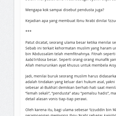
Mengapa kok sampai disebut pendusta juga?
Kejadian apa yang membuat Ibnu ‘Arabī dinilai ‘Izz
***
Patut dicatat, seorang ulama besar ketika menilai 
Sebab ini terkait kehormatan muslim yang haram unt
bin ‘Abdussalām telah memfitnahnya. Fitnah seperti 
kabā’ir
/dosa besar. Seperti orang-orang munafik ya
Allah menurunkan ayat khusus untuk membela Aisy
Jadi, menilai buruk seorang muslim harus didasark
adalah tindakan yang keluar dari hukum asal, yakn
sebesar al-Bukhārī demikian berhati-hati saat menil
“lemah sekali”, “pendusta” atau “pemalsu hadis”, m
detail alasan vonis tiap-tiap perawi.
Oleh karena itu, bagi ulama sebesar ‘Izzuddīn bin 
serampangan memvonis Ibnu ‘Arabī sebagai
każżāb
/