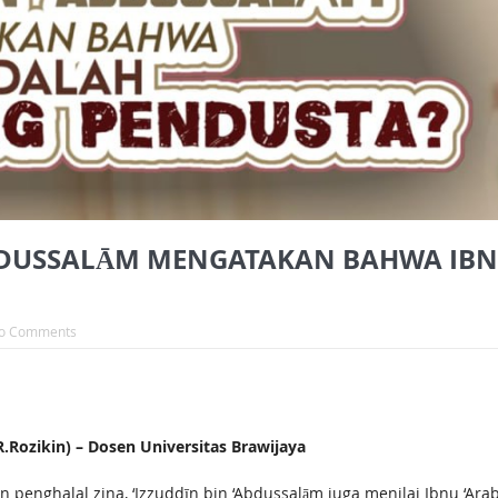
ABDUSSALĀM MENGATAKAN BAHWA IBN
o Comments
ozikin) – Dosen Universitas Brawijaya
n penghalal zina, ‘Izzuddīn bin ‘Abdussalām juga menilai Ibnu ‘Ara