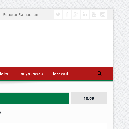
Seputar Ramadhan
Tafsir
Tanya Jawab
Tasawuf
10:09
?
I DUNIA!