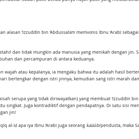
an alasan ‘Izzuddīn bin ‘Abdussalām memvonis Ibnu ‘Arabī sebagai
ustahil dan tidak mungkin ada manusia yang menikah dengan jin. S
ubuhan dan percampuran di antara keduanya.
gian wajah atau kepalanya, ia mengaku bahwa itu adalah hasil ber
u hari bertengkar dengan istri jinnya, kemudian sang istri marah d
kisah serupa yang tidak diriwayatkan) yang membuat ‘Izzuddīn bin 
u singkat. Juga kontradiktif dengan pendapatnya. Di satu sisi m
gan jin!
qīq al-īḍ apa iya Ibnu ‘Arabī juga seorang
każżāb
/pendusta, maka Sa