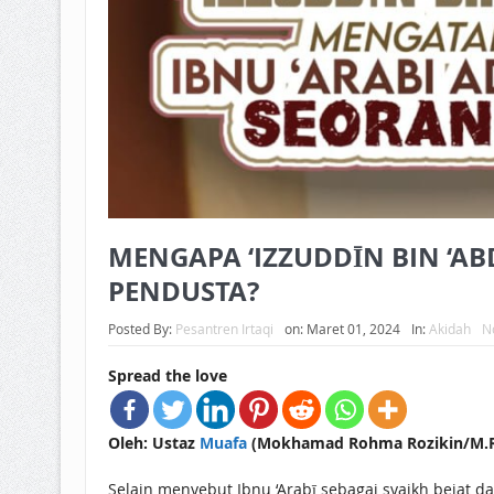
MENGAPA ‘IZZUDDĪN BIN ‘
PENDUSTA?
Posted By:
Pesantren Irtaqi
on:
Maret 01, 2024
In:
Akidah
N
Spread the love
Oleh: Ustaz
Muafa
(Mokhamad Rohma Rozikin/M.R.R
Selain menyebut Ibnu ‘Arabī sebagai syaikh bejat da