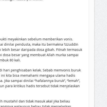
da bukti meyakinkan sebelum memberikan vonis.
ai dinilai pendusta, maka itu bermakna ‘Izzuddīn
ya jauh lebih besar daripada dosa gibah. Fitnah termasuk
 Ini dosa besar yang membuat Allah murka sampai
buk 80 kali.
 di hari penghisaban kelak. Sebab memvonis buruk
ti ini kita bisa memahami mengapa ulama hadis
. Jika sampai dinilai “hafalannya buruk”, “lemah”,
un para kritikus hadis tersebut tidak menjelaskan
h mustahil dan tidak masuk akal jika beliau
kanginya walaupun beliau tidak menjelaskan