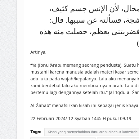
ض محال، لأن الإنس جسم كثيف
‌شجة، فسألته عن سببها. قال
ا؛ فضربتنى بعظم، حصلت منه هذه
Artinya,
“Ya (Ibnu ‘Arabī memang seorang pendusta). Suatu ha
mustahil karena manusia adalah materi kasar semen
ada luka pada wajah/kepalanya. Lalu aku menanyain
kami berdebat lalu aku membuatnya marah. Lalu di
bertemu lagi dengannya setelah itu.” (al-‘Iqdu al-Ṡa
Al-Żahabī menafsirkan kisah ini sebagai jenis khaya
22 Februari 2024/ 12 Sya’ban 1445 H pukul 09.19
Tags:
Kisah yang menyebabkan ibnu arobi disebut kadzdzab