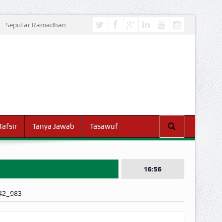
Seputar Ramadhan
Tafsir
Tanya Jawab
Tasawuf
16:56
42_983
I DUNIA!