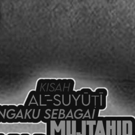
AKAT UANG?
UANG HARAM BISA MENJADI HALAL JIKA SEBAB K
’I
BAHASA CINTA KARENA ALLAH
HUKUM MEMBAYAR ZAKA
DA KERABAT SENDIRI