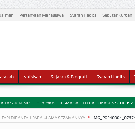
slimah
Pertanyaan Mahasiswa
Syarah Hadits
Seputar Kurban
arakah
Nafsiyah
Sejarah & Biografi
Syarah Hadits
RITAKAN MIMPI
APAKAH ULAMA SALEH PERLU MASUK SCOPUS?
ELANG PERANG BADAR
D TAPI DIBANTAH PARA ULAMA SEZAMANNYA
IMG_20240304_0757
AYARAN ZAKAT SEBELUM TIBA SAAT WAJIB?
HAKIKAT NIKMAT D