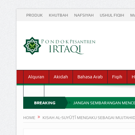
PRODUK
KHUTBAH
NAFSIYAH
USHUL FIQIH
Mu
Alquran
Akidah
Bahasa Arab
Fiqih
H
Waris
BREAKING
JANGAN SEMBARANGAN MENCE
MIMPI YANG DIABAIKAN MENJ
NEWS
HOME
KISAH AL-SUYŪṬĪ MENGAKU SEBAGAI MUJTAHI
APA HUKUM MEMPERCEPAT PEMB