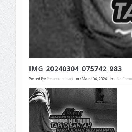
IMG_20240304_075742_983
Posted By:
Pesantren Irtaqi
on:
Maret 04, 2024
In:
No Comm