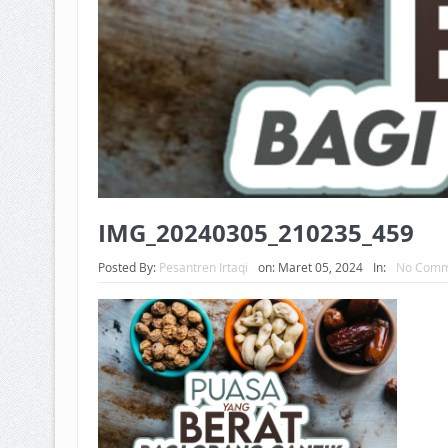
IMG_20240305_210235_459
Posted By:
Pesantren Irtaqi
on:
Maret 05, 2024
In:
No Comm