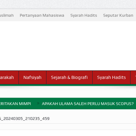
slimah
Pertanyaan Mahasiswa
Syarah Hadits
Seputar Kurban
arakah
Nafsiyah
Sejarah & Biografi
Syarah Hadits
RITAKAN MIMPI
APAKAH ULAMA SALEH PERLU MASUK SCOPUS?
ELANG PERANG BADAR
G_20240305_210235_459
AYARAN ZAKAT SEBELUM TIBA SAAT WAJIB?
HAKIKAT NIKMAT D