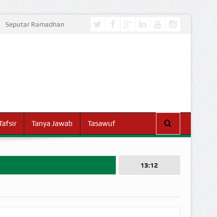
Seputar Ramadhan
Tafsir
Tanya Jawab
Tasawuf
13:12
I DUNIA!