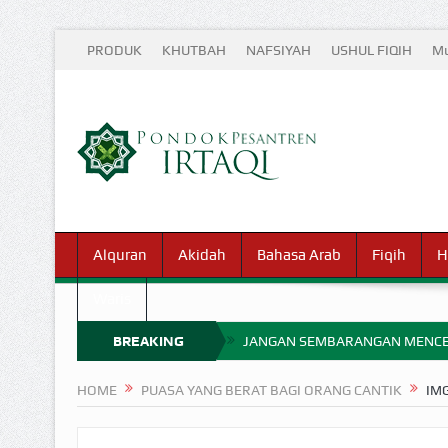
PRODUK
KHUTBAH
NAFSIYAH
USHUL FIQIH
Mu
Alquran
Akidah
Bahasa Arab
Fiqih
H
Waris
BREAKING
JANGAN SEMBARANGAN MENCE
MIMPI YANG DIABAIKAN MENJ
NEWS
HOME
PUASA YANG BERAT BAGI ORANG CANTIK
IM
APA HUKUM MEMPERCEPAT PEMB