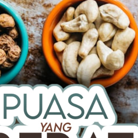
AKAT UANG?
UANG HARAM BISA MENJADI HALAL JIKA SEBAB K
’I
BAHASA CINTA KARENA ALLAH
HUKUM MEMBAYAR ZAKA
DA KERABAT SENDIRI