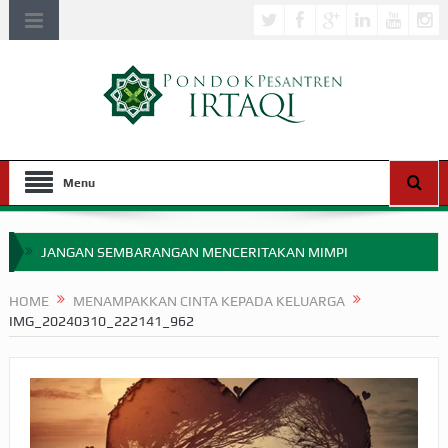
Menu
JANGAN SEMBARANGAN MENCERITAKAN MIMPI
APAKAH ULAMA SALEH PERLU MASUK SCOPUS?
HOME
MENAMPAKKAN CINTA KEPADA KELUARGA
IMG_20240310_222141_962
MIMPI YANG DIABAIKAN MENJELANG PERANG BADAR
APA HUKUM MEMPERCEPAT PEMBAYARAN ZAKAT
SEBELUM TIBA SAAT WAJIB?
HAKIKAT NIKMAT DI DUNIA!