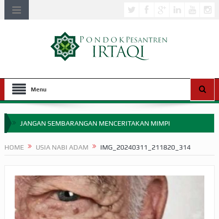
Menu
JANGAN SEMBARANGAN MENCERITAKAN MIMPI
APAKAH ULAMA SALEH PERLU MASUK SCOPUS?
HOME
USIA NABI ADAM
IMG_20240311_211820_314
MIMPI YANG DIABAIKAN MENJELANG PERANG BADAR
APA HUKUM MEMPERCEPAT PEMBAYARAN ZAKAT
SEBELUM TIBA SAAT WAJIB?
HAKIKAT NIKMAT DI DUNIA!