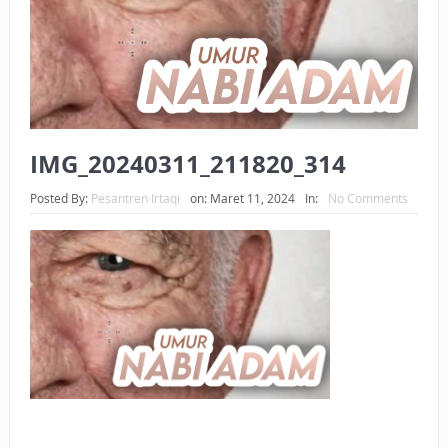
BAGAIMANA CARA MEMBAYAR ZAKAT UANG?
UANG HARAM BISA MENJADI HALAL JIKA SEBAB
KEPEMILIKANNYA BERUBAH
ISTIDLAL BATIL VS ISTIDLAL SYAR’I
IMG_20240311_211820_314
BAHASA CINTA KARENA ALLAH
Posted By:
Pesantren Irtaqi
on:
Maret 11, 2024
In:
No Comments
HUKUM MEMBAYAR ZAKAT DENGAN CARA MENGANGSUR
HUKUM MEMBAYAR ZAKAT KEPADA KERABAT SENDIRI